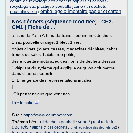
centre de recyclage des dechets papiers et cartons
/
recyclage sac plastique poubelle jaune
/
tri dechets
emballage alimentaire papier et carton
poubelle verte
/
Nos déchets (séquence modifiée) | CE2-
CM1 | Fiche de ...
affiche de Yann Arthus Bertrand "réduire nos déchets"
1 sac poubelle orange, 1 bleu, 1 vert
objets divers (jouets cassés, magazines déchirés, habits
troués ou sales, habits trop petits)
des étiquettes-mots avec des noms de déchets dessus
1 dépliant du sydème qui explique ce qu'on doit mettre
dans chaque poubelle
1. Emergence des représentations intiales
|
"Où pensez-vous que vont nos...
Lire la suite
Site :
https://www.edumoov.com
poubelle tri
Thèmes liés :
tri dechets poubelle verte
/
dechets
/
/
/
affiche tri des dechets
tri et recyclage des dechets ce2
tri et recyclage des dechets menagers