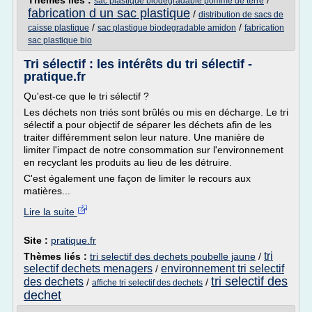
Thèmes liés :
/
sac plastique biodegradable pomme de terre
fabrication d un sac plastique
/
distribution de sacs de
/
/
caisse plastique
sac plastique biodegradable amidon
fabrication
sac plastique bio
Tri sélectif : les intérêts du tri sélectif -
pratique.fr
Qu'est-ce que le tri sélectif ?
Les déchets non triés sont brûlés ou mis en décharge. Le tri
sélectif a pour objectif de séparer les déchets afin de les
traiter différemment selon leur nature. Une manière de
limiter l'impact de notre consommation sur l'environnement
en recyclant les produits au lieu de les détruire.
C'est également une façon de limiter le recours aux
matières...
Lire la suite
Site :
pratique.fr
tri
Thèmes liés :
tri selectif des dechets poubelle jaune
/
selectif dechets menagers
environnement tri selectif
/
tri selectif des
des dechets
/
/
affiche tri selectif des dechets
dechet