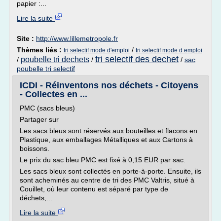
papier :...
Lire la suite
Site :
http://www.lillemetropole.fr
Thèmes liés :
/
tri selectif mode d'emploi
tri selectif mode d emploi
tri selectif des dechet
poubelle tri dechets
/
/
/
sac
poubelle tri selectif
ICDI - Réinventons nos déchets - Citoyens
- Collectes en ...
PMC (sacs bleus)
Partager sur
Les sacs bleus sont réservés aux bouteilles et flacons en
Plastique, aux emballages Métalliques et aux Cartons à
boissons.
Le prix du sac bleu PMC est fixé à 0,15 EUR par sac.
Les sacs bleux sont collectés en porte-à-porte. Ensuite, ils
sont acheminés au centre de tri des PMC Valtris, situé à
Couillet, où leur contenu est séparé par type de
déchets,...
Lire la suite