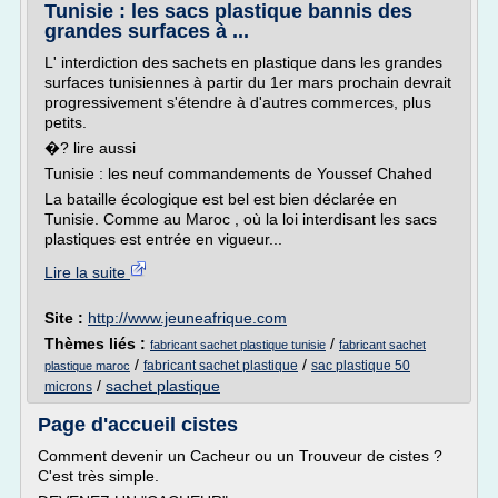
Tunisie : les sacs plastique bannis des
grandes surfaces à ...
L' interdiction des sachets en plastique dans les grandes
surfaces tunisiennes à partir du 1er mars prochain devrait
progressivement s'étendre à d'autres commerces, plus
petits.
�? lire aussi
Tunisie : les neuf commandements de Youssef Chahed
La bataille écologique est bel est bien déclarée en
Tunisie. Comme au Maroc , où la loi interdisant les sacs
plastiques est entrée en vigueur...
Lire la suite
Site :
http://www.jeuneafrique.com
Thèmes liés :
/
fabricant sachet plastique tunisie
fabricant sachet
/
/
fabricant sachet plastique
sac plastique 50
plastique maroc
/
sachet plastique
microns
Page d'accueil cistes
Comment devenir un Cacheur ou un Trouveur de cistes ?
C'est très simple.