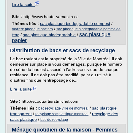
Lire la suite
Site :
http://www.haute-yamaska.ca
Thèmes liés :
sac plastique biodegradable compost
/
/
matiere plastique bac pro
sac plastique biodegradable pomme de
sac plastique
/
sac plastique biodegradable
/
terre
papier
Distribution de bacs et sacs de recyclage
Le bac roulant est la propriété de la Ville de Montréal. Il doit
demeurer sur place si vous déménagez, puisque le numéro
de série du bac est associé à l'adresse civique de chaque
résidence. Il ne doit pas être modifié, peint ou utilisé à
d'autres fins que l'entreposage de...
Lire la suite
Site :
http://ecoquartierstmichel.com
Thèmes liés :
/
sac plastique
bac recyclage ville de montreal
transparent
/
/
recyclage des
recyclage sac plastique montreal
sacs plastique
/
bac de recyclage
Ménage quotidien de la maison - Femmes