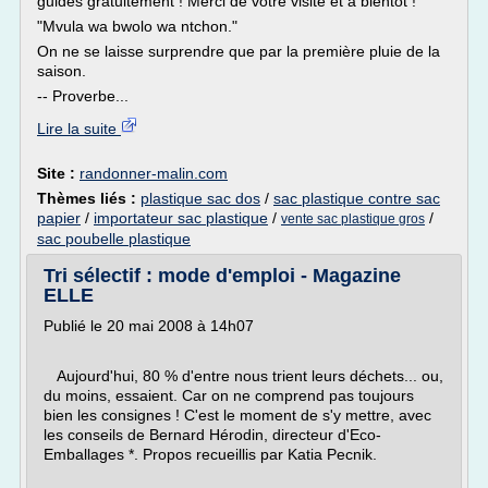
guides gratuitement ! Merci de votre visite et à bientôt !
"Mvula wa bwolo wa ntchon."
On ne se laisse surprendre que par la première pluie de la
saison.
-- Proverbe...
Lire la suite
Site :
randonner-malin.com
Thèmes liés :
plastique sac dos
/
sac plastique contre sac
papier
/
importateur sac plastique
/
/
vente sac plastique gros
sac poubelle plastique
Tri sélectif : mode d'emploi - Magazine
ELLE
Publié le 20 mai 2008 à 14h07
Aujourd'hui, 80 % d'entre nous trient leurs déchets... ou,
du moins, essaient. Car on ne comprend pas toujours
bien les consignes ! C'est le moment de s'y mettre, avec
les conseils de Bernard Hérodin, directeur d'Eco-
Emballages *. Propos recueillis par Katia Pecnik.