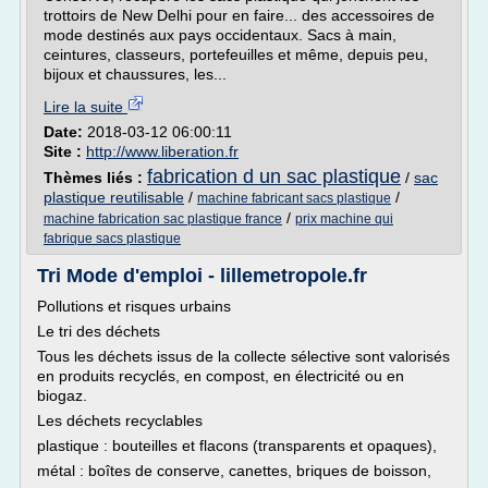
trottoirs de New Delhi pour en faire... des accessoires de
mode destinés aux pays occidentaux. Sacs à main,
ceintures, classeurs, portefeuilles et même, depuis peu,
bijoux et chaussures, les...
Lire la suite
Date:
2018-03-12 06:00:11
Site :
http://www.liberation.fr
fabrication d un sac plastique
Thèmes liés :
/
sac
plastique reutilisable
/
/
machine fabricant sacs plastique
/
machine fabrication sac plastique france
prix machine qui
fabrique sacs plastique
Tri Mode d'emploi - lillemetropole.fr
Pollutions et risques urbains
Le tri des déchets
Tous les déchets issus de la collecte sélective sont valorisés
en produits recyclés, en compost, en électricité ou en
biogaz.
Les déchets recyclables
plastique : bouteilles et flacons (transparents et opaques),
métal : boîtes de conserve, canettes, briques de boisson,