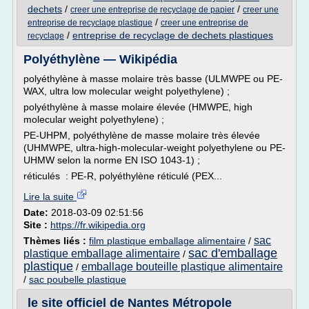
dechets
/
/
creer une entreprise de recyclage de papier
creer une
/
entreprise de recyclage plastique
creer une entreprise de
/
entreprise de recyclage de dechets plastiques
recyclage
Polyéthylène — Wikipédia
polyéthylène à masse molaire très basse (ULMWPE ou PE-
WAX, ultra low molecular weight polyethylene) ;
polyéthylène à masse molaire élevée (HMWPE, high
molecular weight polyethylene) ;
PE-UHPM, polyéthylène de masse molaire très élevée
(UHMWPE, ultra-high-molecular-weight polyethylene ou PE-
UHMW selon la norme EN ISO 1043-1) ;
réticulés : PE-R, polyéthylène réticulé (PEX...
Lire la suite
Date:
2018-03-09 02:51:56
Site :
https://fr.wikipedia.org
sac
Thèmes liés :
film plastique emballage alimentaire
/
sac d'emballage
plastique emballage alimentaire
/
plastique
emballage bouteille plastique alimentaire
/
/
sac poubelle plastique
le site officiel de Nantes Métropole