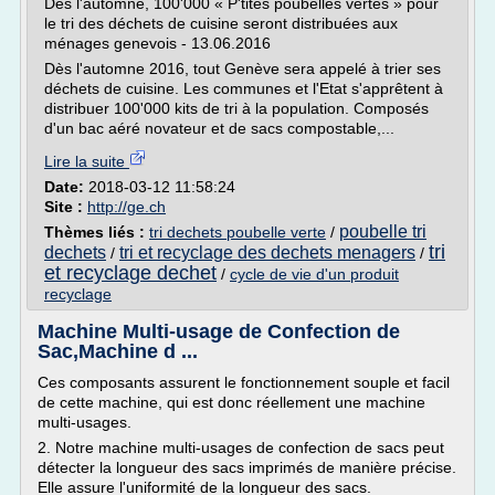
Dès l'automne, 100'000 « P'tites poubelles vertes » pour
le tri des déchets de cuisine seront distribuées aux
ménages genevois - 13.06.2016
Dès l'automne 2016, tout Genève sera appelé à trier ses
déchets de cuisine. Les communes et l'Etat s'apprêtent à
distribuer 100'000 kits de tri à la population. Composés
d'un bac aéré novateur et de sacs compostable,...
Lire la suite
Date:
2018-03-12 11:58:24
Site :
http://ge.ch
poubelle tri
Thèmes liés :
tri dechets poubelle verte
/
tri
dechets
tri et recyclage des dechets menagers
/
/
et recyclage dechet
/
cycle de vie d'un produit
recyclage
Machine Multi-usage de Confection de
Sac,Machine d ...
Ces composants assurent le fonctionnement souple et facil
de cette machine, qui est donc réellement une machine
multi-usages.
2. Notre machine multi-usages de confection de sacs peut
détecter la longueur des sacs imprimés de manière précise.
Elle assure l'uniformité de la longueur des sacs.