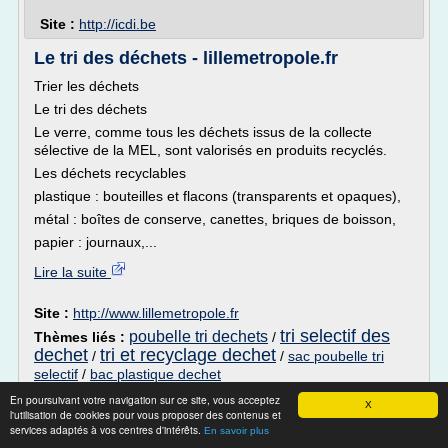
Site :
http://icdi.be
Le tri des déchets - lillemetropole.fr
Trier les déchets
Le tri des déchets
Le verre, comme tous les déchets issus de la collecte
sélective de la MEL, sont valorisés en produits recyclés.
Les déchets recyclables
plastique : bouteilles et flacons (transparents et opaques),
métal : boîtes de conserve, canettes, briques de boisson,
papier : journaux,...
Lire la suite
Site :
http://www.lillemetropole.fr
tri selectif des
poubelle tri dechets
Thèmes liés :
/
dechet
tri et recyclage dechet
/
/
sac poubelle tri
selectif
/
bac plastique dechet
En poursuivant votre navigation sur ce site, vous acceptez
Mais de quoi est composé le plastique
X
l'utilisation de cookies pour vous proposer des contenus et
services adaptés à vos centres d'intérêts.
En savoir plus
Le plastique est le plus souvent constitué de: polymère(s)