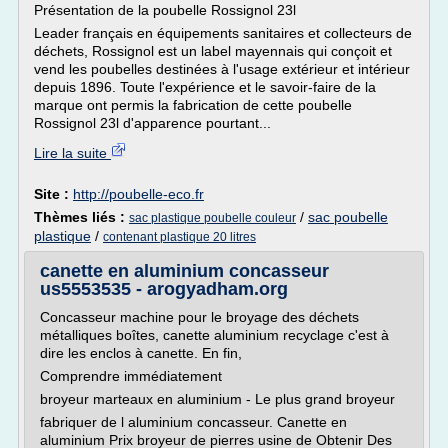
Présentation de la poubelle Rossignol 23l
Leader français en équipements sanitaires et collecteurs de
déchets, Rossignol est un label mayennais qui conçoit et
vend les poubelles destinées à l'usage extérieur et intérieur
depuis 1896. Toute l'expérience et le savoir-faire de la
marque ont permis la fabrication de cette poubelle
Rossignol 23l d'apparence pourtant...
Lire la suite
Site :
http://poubelle-eco.fr
Thèmes liés :
/
sac poubelle
sac plastique poubelle couleur
plastique
/
contenant plastique 20 litres
canette en aluminium concasseur
us5553535 - arogyadham.org
Concasseur machine pour le broyage des déchets
métalliques boîtes, canette aluminium recyclage c'est à
dire les enclos à canette. En fin,
Comprendre immédiatement
broyeur marteaux en aluminium - Le plus grand broyeur
fabriquer de l aluminium concasseur. Canette en
aluminium Prix broyeur de pierres usine de Obtenir Des