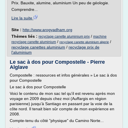
Prix. Bauxite, alumine, aluminium Un peu de géologie.
Comprendre...
Lire la suite
Site :
http://www.arogyadham.org
Thèmes liés :
/
recyclage canette aluminium prix
machine
/
/
recyclage canette aluminium
recyclage canette aluminium algerie
recyclage canettes aluminium
/
recyclage prix de
l'aluminium
Le sac à dos pour Compostelle - Pierre
Alglave
Compostelle : ressources et infos générales » Le sac à dos
pour Compostelle
Le sac à dos pour Compostelle
Voici le contenu de mon sac tel qu'il est revenu après mon
voyage en 2009 depuis chez moi (Auffargis en région
parisienne) jusqu'à Santiago en passant par la voie de la
côte nord. Il tenait bien sûr compte de mon expèrience en
2008.
Compte-tenu du côté "physique" du Camino Norte...