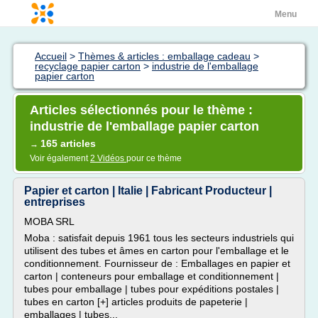
Menu
Accueil
>
Thèmes & articles : emballage cadeau
>
recyclage papier carton
>
industrie de l'emballage
papier carton
Articles sélectionnés pour le thème :
industrie de l'emballage papier carton
165 articles
→
Voir également
2 Vidéos
pour ce thème
Papier et carton | Italie | Fabricant Producteur |
entreprises
MOBA SRL
Moba : satisfait depuis 1961 tous les secteurs industriels qui
utilisent des tubes et âmes en carton pour l'emballage et le
conditionnement. Fournisseur de : Emballages en papier et
carton | conteneurs pour emballage et conditionnement |
tubes pour emballage | tubes pour expéditions postales |
tubes en carton [+] articles produits de papeterie |
emballages | tubes...