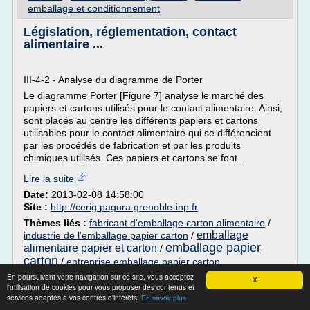
emballage et conditionnement
Législation, réglementation, contact
alimentaire ...
III-4-2 - Analyse du diagramme de Porter
Le diagramme Porter [Figure 7] analyse le marché des
papiers et cartons utilisés pour le contact alimentaire. Ainsi,
sont placés au centre les différents papiers et cartons
utilisables pour le contact alimentaire qui se différencient
par les procédés de fabrication et par les produits
chimiques utilisés. Ces papiers et cartons se font...
Lire la suite
Date:
2013-02-08 14:58:00
Site :
http://cerig.pagora.grenoble-inp.fr
Thèmes liés :
fabricant d'emballage carton alimentaire
/
emballage
industrie de l'emballage papier carton
/
emballage papier
alimentaire papier et carton
/
carton
/
entreprise emballage papier carton
En poursuivant votre navigation sur ce site, vous acceptez
X
Le traitement des déchets -
l'utilisation de cookies pour vous proposer des contenus et
valdesomme.com
services adaptés à vos centres d'intérêts.
En savoir plus