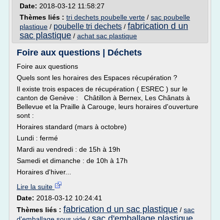
Date:
2018-03-12 11:58:27
Thèmes liés :
tri dechets poubelle verte
/
sac poubelle
fabrication d un
poubelle tri dechets
plastique
/
/
sac plastique
/
achat sac plastique
Foire aux questions | Déchets
Foire aux questions
Quels sont les horaires des Espaces récupération ?
Il existe trois espaces de récupération ( ESREC ) sur le
canton de Genève : Châtillon à Bernex, Les Chânats à
Bellevue et la Praille à Carouge, leurs horaires d'ouverture
sont :
Horaires standard (mars à octobre)
Lundi : fermé
Mardi au vendredi : de 15h à 19h
Samedi et dimanche : de 10h à 17h
Horaires d'hiver...
Lire la suite
Date:
2018-03-12 10:24:41
fabrication d un sac plastique
Thèmes liés :
/
sac
sac d'emballage plastique
d'emballage sous vide
/