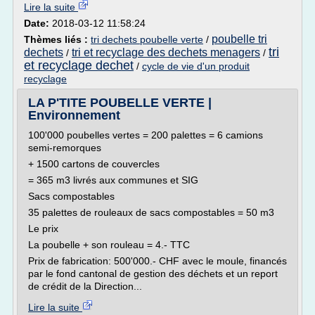
Lire la suite
Date:
2018-03-12 11:58:24
poubelle tri
Thèmes liés :
tri dechets poubelle verte
/
tri
dechets
tri et recyclage des dechets menagers
/
/
et recyclage dechet
/
cycle de vie d'un produit
recyclage
LA P'TITE POUBELLE VERTE |
Environnement
100'000 poubelles vertes = 200 palettes = 6 camions
semi-remorques
+ 1500 cartons de couvercles
= 365 m3 livrés aux communes et SIG
Sacs compostables
35 palettes de rouleaux de sacs compostables = 50 m3
Le prix
La poubelle + son rouleau = 4.- TTC
Prix de fabrication: 500'000.- CHF avec le moule, financés
par le fond cantonal de gestion des déchets et un report
de crédit de la Direction...
Lire la suite