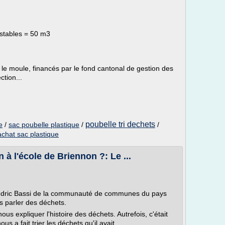
stables = 50 m3
 le moule, financés par le fond cantonal de gestion des
ction...
poubelle tri dechets
e
/
sac poubelle plastique
/
/
achat sac plastique
à l'école de Briennon ?: Le ...
dric Bassi de la communauté de communes du pays
s parler des déchets.
us expliquer l'histoire des déchets. Autrefois, c'était
ous a fait trier les déchets qu'il avait...