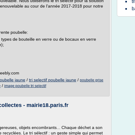
elable. Nous utiliserons le tri sélectif pour la solution
t
e renouvelable au cour de l'année 2017-2018 pour notre
b
férente poubelle:
types de bouteille en verre ou de bocaux en verre
e);
weebly.com
poubelle jaune
/
tri selectif poubelle jaune
/
poubelle grise
e
/
image poubelle tri selectif
 collectes - mairie18.paris.fr
gereuses, objets encombrants... Chaque déchet a son
 recyclées. Le tri sélectif : un geste simple qui permet