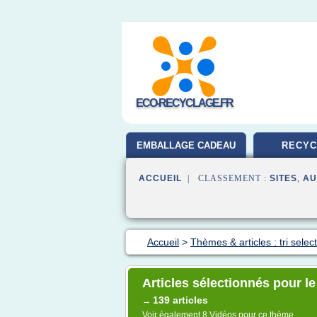
ECO-RECYCLAGE.FR
EMBALLAGE CADEAU
RECYC
ACCUEIL
| CLASSEMENT :
SITES
,
AU
Accueil
>
Thèmes & articles : tri select
Articles sélectionnés pour le
139 articles
→
Voir également
8 Vidéos
pour ce thème