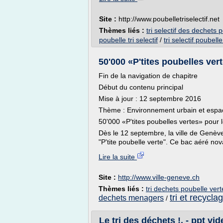
Site :
http://www.poubelletriselectif.net
Thèmes liés :
tri selectif des dechets 
poubelle tri selectif
/
tri selectif poubell
50'000 «P'tites poubelles verte
Fin de la navigation de chapitre
Début du contenu principal
Mise à jour : 12 septembre 2016
Thème : Environnement urbain et espa
50'000 «P'tites poubelles vertes» pour l
Dès le 12 septembre, la ville de Genève
"P'tite poubelle verte". Ce bac aéré nova
Lire la suite
Site :
http://www.ville-geneve.ch
Thèmes liés :
tri dechets poubelle vert
tri et recycl
dechets menagers
/
Le tri des déchets !. - ppt vi