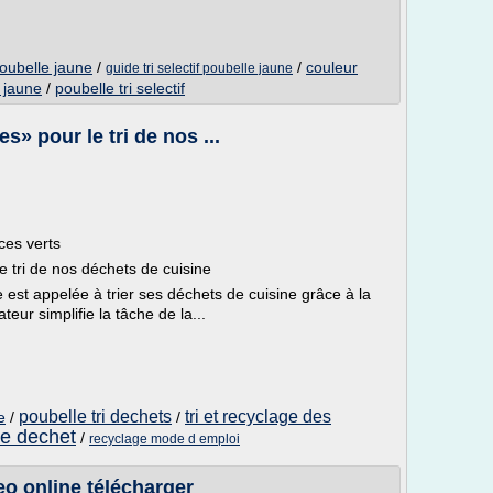
poubelle jaune
/
/
couleur
guide tri selectif poubelle jaune
e jaune
/
poubelle tri selectif
s» pour le tri de nos ...
ces verts
e tri de nos déchets de cuisine
 est appelée à trier ses déchets de cuisine grâce à la
teur simplifie la tâche de la...
poubelle tri dechets
tri et recyclage des
e
/
/
age dechet
/
recyclage mode d emploi
deo online télécharger