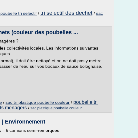
tri selectif des dechet
/
poubelle tri selectif
/
/
sac
hets (couleur des poubelles ...
nagères ?
les collectivités locales. Les informations suivantes
iques :
ormal), il doit être nettoyé et on ne doit pas y mettre
passer de l'eau sur vos bocaux de sauce bolognaise.
poubelle tri
e
/
sac tri plastique poubelle couleur
/
hets menagers
/
sac plastique poubelle couleur
| Environnement
es = 6 camions semi-remorques