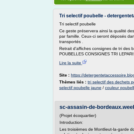
Tri selectif poubelle - detergent
Tri selectif poubelle
Ce geste préservera ainsi la qualité des
par famille. Ceux-ci seront déposés d
transportés .
Retrait d'affiches consignes de tri d
POUBELLES CONSIGNES TRI LEPARISDUTR
Lire la suite
Site :
https://detergentetaccessoire.bl
Thèmes liés :
tri selectif des dechets 
selectif poubelle jaune
/
couleur poubelle
sc-assasin-de-bordeaux.weeb
(Projet écoquartier)
Introduction:
Les troisièmes de Montlieut-la-garde 