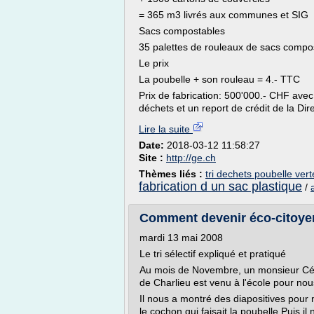
= 365 m3 livrés aux communes et SIG
Sacs compostables
35 palettes de rouleaux de sacs compo
Le prix
La poubelle + son rouleau = 4.- TTC
Prix de fabrication: 500'000.- CHF avec
déchets et un report de crédit de la Dire
Lire la suite
Date:
2018-03-12 11:58:27
Site :
http://ge.ch
Thèmes liés :
tri dechets poubelle vert
fabrication d un sac plastique
/
Comment devenir éco-citoyen 
mardi 13 mai 2008
Le tri sélectif expliqué et pratiqué
Au mois de Novembre, un monsieur Cé
de Charlieu est venu à l'école pour nou
Il nous a montré des diapositives pour no
le cochon qui faisait la poubelle.Puis il n