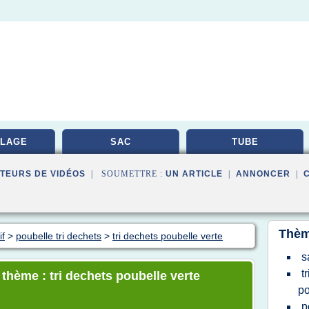
LAGE
SAC
TUBE
TEURS DE VIDÉOS
| SOUMETTRE :
UN ARTICLE
|
ANNONCER
|
Thèm
if
>
poubelle tri dechets
>
tri dechets poubelle verte
s
t
 thème : tri dechets poubelle verte
po
p