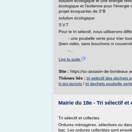
solution écologique et une énergie renouv
écologique et l'éolienne pour l'énergi
projet écoquartier de 3°B
solution écologique
S.V.T
Pour le tri sélectif, nous utiliserons dif
- une poubelle verte pour trier tout 
(bien vidés, sans bouchons ni couvercl
-...
Lire la suite
Site :
https://sc-assasin-de-bordeaux.
Thèmes liés :
tri selectif des dechets 
/
tri dechets poubelle vert
tri des dechets
Mairie du 18e - Tri sélectif et
Tri sélectif et collectes
Ordures ménagères, sélectives ou dan
bac. Les ordures collectées sont ensuite