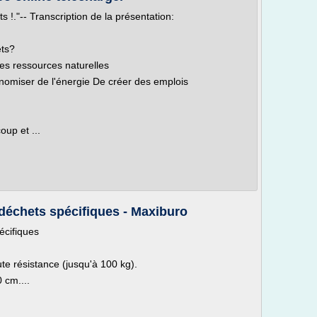
s !."-- Transcription de la présentation:
ets?
es ressources naturelles
nomiser de l'énergie De créer des emplois
up et ...
t déchets spécifiques - Maxiburo
pécifiques
te résistance (jusqu'à 100 kg).
 cm....