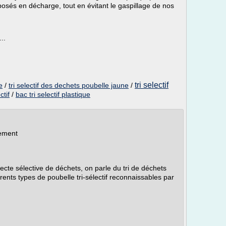
osés en décharge, tout en évitant le gaspillage de nos
..
tri selectif
e
/
tri selectif des dechets poubelle jaune
/
ctif
/
bac tri selectif plastique
nement
llecte sélective de déchets, on parle du tri de déchets
ents types de poubelle tri-sélectif reconnaissables par