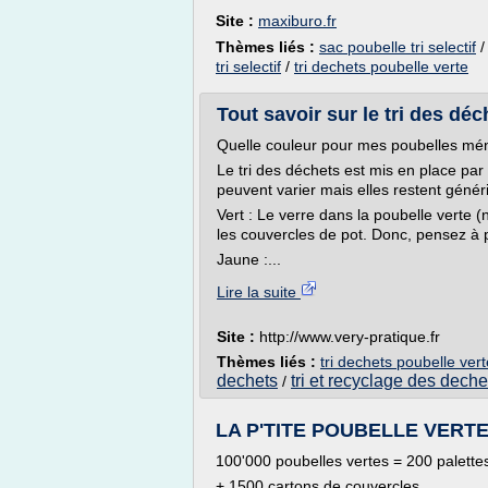
Site :
maxiburo.fr
Thèmes liés :
sac poubelle tri selectif
tri selectif
/
tri dechets poubelle verte
Tout savoir sur le tri des déc
Quelle couleur pour mes poubelles mé
Le tri des déchets est mis en place par 
peuvent varier mais elles restent génér
Vert : Le verre dans la poubelle verte (n
les couvercles de pot. Donc, pensez à 
Jaune :...
Lire la suite
Site :
http://www.very-pratique.fr
Thèmes liés :
tri dechets poubelle vert
dechets
tri et recyclage des dec
/
LA P'TITE POUBELLE VERTE 
100'000 poubelles vertes = 200 palett
+ 1500 cartons de couvercles