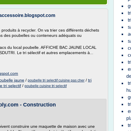
g
t
etaccessoire.blogspot.com
t
s
 produits à recycler. On va trier ces différents déchets
a
ans des poubelles ou conteneurs adéquats ou
s
es bacs du local poubelle. AFFICHE BAC JAUNE LOCAL
c
I. Le tri sélectif et autres emplacements à...
c
t
e
ogspot.com
de
poubelle jaune
/
/
tri
poubelle tri selectif cuisine pas cher
t
 tri selectif
/
poubelle cuisine tri selectif
hu
g
ly.com - Construction
t
e
pl
t
doivent construire une maquette de maison avec une