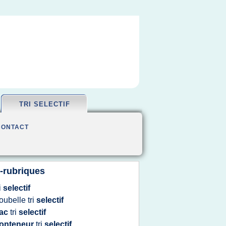
TRI SELECTIF
CONTACT
-rubriques
ri
selectif
oubelle tri
selectif
ac
tri
selectif
onteneur
tri
selectif