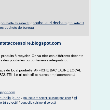
poubelle tri dechets
/
poubelle tri selectif
/
/
tri selectif
f des dechets de bureau
gentetaccessoire.blogspot.com
 produits à recycler. On va trier ces différents déchets
ans des poubelles ou conteneurs adéquats ou
es bacs du local poubelle. AFFICHE BAC JAUNE LOCAL
I. Le tri sélectif et autres emplacements à...
ogspot.com
poubelle jaune
/
/
tri
poubelle tri selectif cuisine pas cher
 tri selectif
/
poubelle cuisine tri selectif