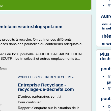
t
me
Autr
coul
rgentetaccessoire.blogspot.com
tri
sel
Thèm
 produits à recycler. On va trier ces différents
éposés dans des poubelles ou conteneurs adéquats ou
tri
sel
Plus
des bacs du local poubelle. AFFICHE BAC JAUNE LOCAL
dech
I. Le tri sélectif et autres emplacements à...
poub
thème
t
POUBELLE GRISE TRI DES DECHETS »
j
Entreprise Recyclage -
t
recyclage-de-dechets.com
D'autres partenaires sont là
poube
Pour continuer ...
t
p
Rapport d'enquête sur la situation de la
a