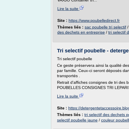
VAXJO Container tri...
Lire la suite
Site :
https://www.poubelledirect.fr
Thèmes liés :
sac poubelle tri selectif
des dechets en entreprise
/
tri selecti
Tri selectif poubelle - deter
Tri selectif poubelle
Ce geste préservera ainsi la qualité des
par famille. Ceux-ci seront déposés d
transportés .
Retrait d'affiches consignes de tri d
POUBELLES CONSIGNES TRI LEPARISDUTR
Lire la suite
Site :
https://detergentetaccessoire.bl
Thèmes liés :
tri selectif des dechets 
selectif poubelle jaune
/
couleur poubelle