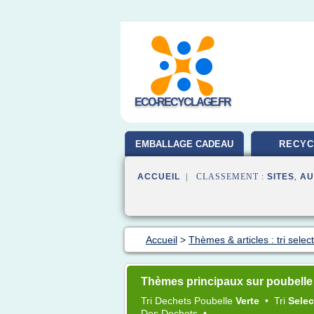
ECO-RECYCLAGE.FR
EMBALLAGE CADEAU
RECYC
ACCUEIL
| CLASSEMENT :
SITES
,
AU
Accueil
>
Thèmes & articles : tri select
Thèmes principaux sur poubelle 
Tri Dechets Poubelle
Verte
•
Tri
Selec
Des
Dechets
•