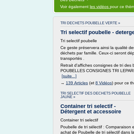
Voir également
les vidéos
pour ce thè
TRI DECHETS POUBELLE VERTE »
Tri selectif poubelle - dete
Tri selectif poubelle
Ce geste préservera ainsi la qualité des
déchets par famille. Ceux-ci seront d
transportés .
Retrait d'affiches consignes de tri 
POUBELLES CONSIGNES TRI LEPARISDUTR
[suite...]
→
139 Articles
(et
8 Vidéos
) pour ce 
TRI SELECTIF DES DECHETS POUBELLE
JAUNE »
Container tri selectif -
Détergent et accessoire
Container tri selectif
Poubelle de tri sélectif : Comparaison e
achat de Poubelle de tri sélectif dans l