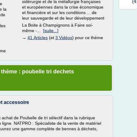
(4
sidérurgie et de la métallurgie françaises
e
et européennes dans la crise économique
e la
et financière et sur les conditions ... de
 de
leur sauvegarde et de leur développement
La Boite à Champignons à Faire soi-
les
même -...
[suite...]
→
41 Articles
(et
3 Vidéos
) pour ce thème
ème
 thème : poubelle tri dechets
 et accessoire
t achat de Poubelle de tri sélectif dans la rubrique
ligne. NATPRO : Spécialiste de la vente de matériel
écouvrez une gamme complète de bennes à déchets,