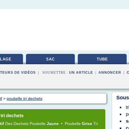
LAGE
SAC
TUBE
TEURS DE VIDÉOS
| SOUMETTRE :
UN ARTICLE
|
ANNONCER
|
Sous
if
>
poubelle tri dechets
t
p
tri dechets
s
tif
Des
Dechets Poubelle
Jaune
•
Poubelle
Grise
Tri
c