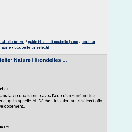
poubelle jaune
/
/
couleur
guide tri selectif poubelle jaune
e jaune
/
poubelle tri selectif
elier Nature Hirondelles ...
échet
dans la vie quotidienne avec l'aide d'un « mémo tri »
t qui s'appelle M. Déchet. Initiation au tri sélectif afin
veloppement...
les.fr