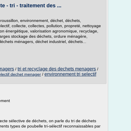
- tri - traitement des ...
roussillon, environnement, déchet, déchets,
lectif, collecte, collectes, pollution, propreté, nettoyage
tion énergétique, valorisation agronomique, recyclage,
arges stockage des déchets, ordure ménagère,
chets ménagers, déchet industriel, déchets...
enagers
tri et recyclage des dechets menagers
/
/
environnement tri selectif
selectif dechet menager
/
nement
lecte sélective de déchets, on parle du tri de déchets
ents types de poubelle tri-sélectif reconnaissables par