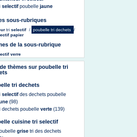
ri
selectif
poubelle
jaune
es sous-rubriques
eur
tri
selectif
/
poubelle tri dechets
/
ectif papier
es de la sous-rubrique
ectif verre
 de thèmes sur
poubelle tri
ets
elle tri dechets
ri
selectif
des
dechets poubelle
aune
(98)
ri dechets poubelle
verte
(139)
lle cuisine tri selectif
oubelle
grise
tri
des
dechets