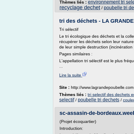
environnement tri sel
Thèmes liés :
recyclage dechet
poubelle tri d
/
tri des déchets - LA GRANDE 
Tri sélectif
Le tri écologique des déchets et la coll
récupérer les déchets selon leur natur
de leur simple destruction (incinération
Pages similaires :
L'appellation tri sélectif est le plus fr
...
Lire la suite
Site :
http://www.lagrandepoubelle.com
Thèmes liés :
tri selectif des dechets 
selectif
poubelle tri dechets
/
/
couleu
sc-assasin-de-bordeaux.weeb
(Projet écoquartier)
Introduction: