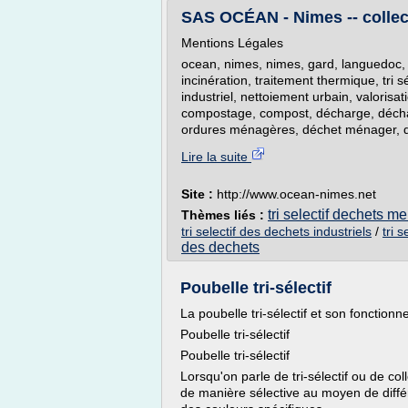
SAS OCÉAN - Nimes -- collecte 
Mentions Légales
ocean, nimes, nimes, gard, languedoc, 
incinération, traitement thermique, tri sé
industriel, nettoiement urbain, valorisa
compostage, compost, décharge, déch
ordures ménagères, déchet ménager, dé
Lire la suite
Site :
http://www.ocean-nimes.net
tri selectif dechets m
Thèmes liés :
tri selectif des dechets industriels
/
tri 
des dechets
Poubelle tri-sélectif
La poubelle tri-sélectif et son fonction
Poubelle tri-sélectif
Poubelle tri-sélectif
Lorsqu'on parle de tri-sélectif ou de col
de manière sélective au moyen de différ