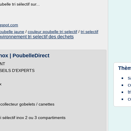
lle tri sélectif sur...
ogspot.com
poubelle jaune
/
couleur poubelle tri selectif
/
tri selectif
vironnement tri selectif des dechets
nox | PoubelleDirect
ANT
Thèm
EILS D'EXPERTS
s
x
c
t
c
collecteur gobelets / canettes
sélectif inox 2 ou 3 compartiments