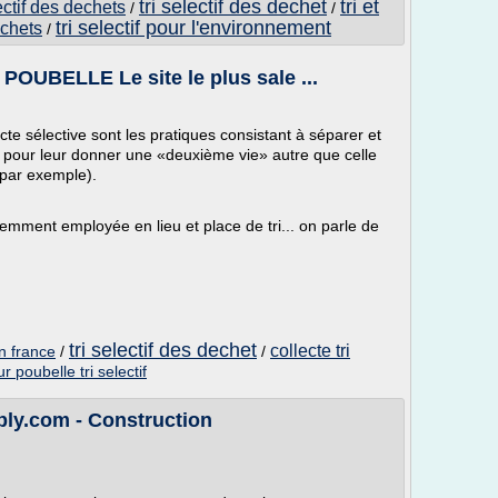
tri selectif des dechet
tri et
ectif des dechets
/
/
tri selectif pour l'environnement
echets
/
POUBELLE Le site le plus sale ...
ecte sélective sont les pratiques consistant à séparer et
e pour leur donner une «deuxième vie» autre que celle
 par exemple).
équemment employée en lieu et place de tri... on parle de
tri selectif des dechet
collecte tri
en france
/
/
r poubelle tri selectif
ly.com - Construction