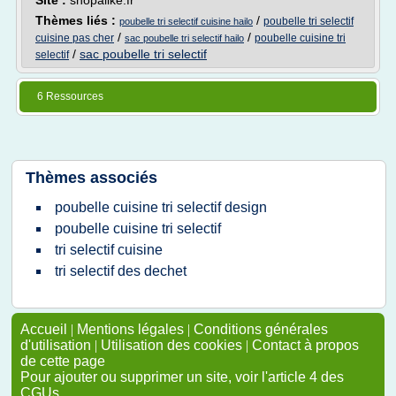
Site :
shopalike.fr
Thèmes liés :
/
poubelle tri selectif
poubelle tri selectif cuisine hailo
/
/
cuisine pas cher
poubelle cuisine tri
sac poubelle tri selectif hailo
/
sac poubelle tri selectif
selectif
6 Ressources
Thèmes associés
poubelle cuisine tri selectif design
poubelle cuisine tri selectif
tri selectif cuisine
tri selectif des dechet
Accueil
|
Mentions légales
|
Conditions générales
d'utilisation
|
Utilisation des cookies
|
Contact à propos
de cette page
Pour ajouter ou supprimer un site, voir l'article 4 des
CGUs