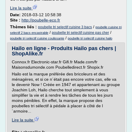
Lire la suite
Date:
2018-03-12 10:58:38
Site :
http://poubelle-eco.fr
Thèmes liés :
/
poubelle tri selectif cuisine 3 bacs
poubelle cuisine tri
/
/
poubelle tri selectif cuisine pas cher
selectif 2 bacs encastrable
/
poubelle tri selectif cuisine coulissante
poubelle tri selectif cuisine hailo
Hailo en ligne - Produits Hailo pas chers |
ShopAlike.fr
Connox.fr Electronic-star.fr Gifi.fr Made.com/fr
Maisonsdumonde.com Poubelledirect.fr Shopix.fr
Hailo est la marque préférée des bricoleurs et des
ménagères, et si ce n´était pas encore votre cas, elle va
le devenir Now ! Créée en 1947 et appartenant au groupe
Joachim Loh, Hailo cherche tout simplement à vous
simplifier la vie et à rendre les tâches de tous les jours
moins pénibles. En effet, la marque propose des
poubelles tri sélectif à pédale à placer à côté de l
´armoire...
Lire la suite