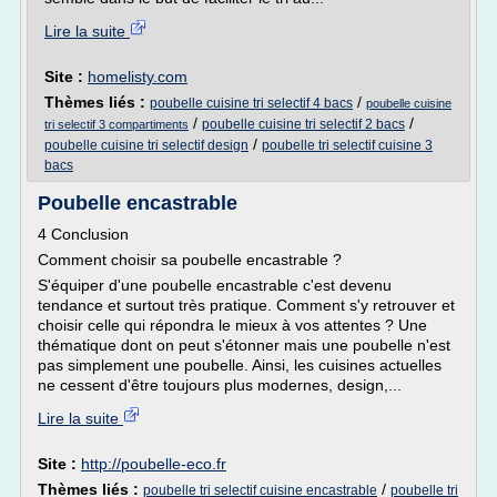
Lire la suite
Site :
homelisty.com
Thèmes liés :
/
poubelle cuisine tri selectif 4 bacs
poubelle cuisine
/
/
poubelle cuisine tri selectif 2 bacs
tri selectif 3 compartiments
/
poubelle cuisine tri selectif design
poubelle tri selectif cuisine 3
bacs
Poubelle encastrable
4 Conclusion
Comment choisir sa poubelle encastrable ?
S'équiper d'une poubelle encastrable c'est devenu
tendance et surtout très pratique. Comment s'y retrouver et
choisir celle qui répondra le mieux à vos attentes ? Une
thématique dont on peut s'étonner mais une poubelle n'est
pas simplement une poubelle. Ainsi, les cuisines actuelles
ne cessent d'être toujours plus modernes, design,...
Lire la suite
Site :
http://poubelle-eco.fr
Thèmes liés :
/
poubelle tri selectif cuisine encastrable
poubelle tri