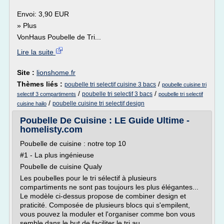
Envoi: 3,90 EUR
» Plus
VonHaus Poubelle de Tri...
Lire la suite
Site :
lionshome.fr
Thèmes liés :
/
poubelle tri selectif cuisine 3 bacs
poubelle cuisine tri
/
/
poubelle tri selectif 3 bacs
selectif 3 compartiments
poubelle tri selectif
/
poubelle cuisine tri selectif design
cuisine hailo
Poubelle De Cuisine : LE Guide Ultime -
homelisty.com
Poubelle de cuisine : notre top 10
#1 - La plus ingénieuse
Poubelle de cuisine Qualy
Les poubelles pour le tri sélectif à plusieurs
compartiments ne sont pas toujours les plus élégantes...
Le modèle ci-dessus propose de combiner design et
praticité. Composée de plusieurs blocs qui s'empilent,
vous pouvez la moduler et l'organiser comme bon vous
semble dans le but de faciliter le tri au...