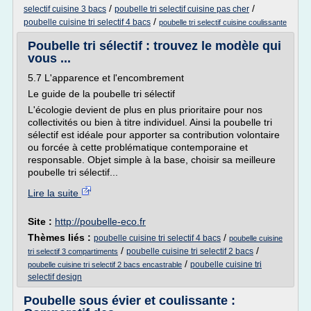
/
/
selectif cuisine 3 bacs
poubelle tri selectif cuisine pas cher
/
poubelle cuisine tri selectif 4 bacs
poubelle tri selectif cuisine coulissante
Poubelle tri sélectif : trouvez le modèle qui
vous ...
5.7 L'apparence et l'encombrement
Le guide de la poubelle tri sélectif
L'écologie devient de plus en plus prioritaire pour nos
collectivités ou bien à titre individuel. Ainsi la poubelle tri
sélectif est idéale pour apporter sa contribution volontaire
ou forcée à cette problématique contemporaine et
responsable. Objet simple à la base, choisir sa meilleure
poubelle tri sélectif...
Lire la suite
Site :
http://poubelle-eco.fr
Thèmes liés :
/
poubelle cuisine tri selectif 4 bacs
poubelle cuisine
/
/
poubelle cuisine tri selectif 2 bacs
tri selectif 3 compartiments
/
poubelle cuisine tri
poubelle cuisine tri selectif 2 bacs encastrable
selectif design
Poubelle sous évier et coulissante :