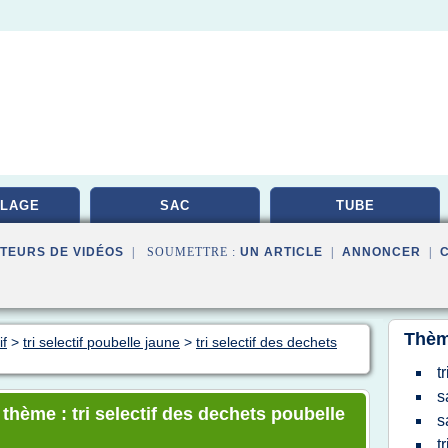
LAGE
SAC
TUBE
TEURS DE VIDÉOS
| SOUMETTRE :
UN ARTICLE
|
ANNONCER
|
Thèm
if
>
tri selectif poubelle jaune
>
tri selectif des dechets
t
s
 thème : tri selectif des dechets poubelle
s
t