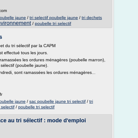
.com
poubelle jaune
/
tri selectif poubelle jaune
/
tri dechets
'environnement
/
poubelle tri selectif
s
 du tri sélectif par la CAPM
 effectué tous les jours.
sont ramassées les ordures ménagères (poubelle marron),
 sélectif (poubelle jaune).
endredi, sont ramassées les ordures ménagères...
fr
poubelle jaune
/
sac poubelle jaune tri selectif
/
tri
 selectif
/
poubelle tri selectif
e au tri sélectif : mode d'emploi