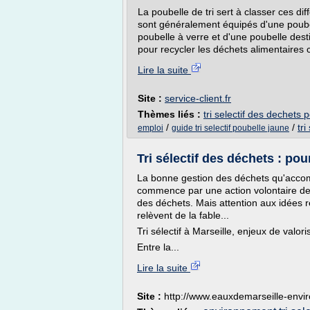
La poubelle de tri sert à classer ces di
sont généralement équipés d'une poube
poubelle à verre et d'une poubelle dest
pour recycler les déchets alimentaires 
Lire la suite
Site :
service-client.fr
Thèmes liés :
tri selectif des dechets 
/
/
tri
emploi
guide tri selectif poubelle jaune
Tri sélectif des déchets : po
La bonne gestion des déchets qu'accom
commence par une action volontaire de la
des déchets. Mais attention aux idées re
relèvent de la fable...
Tri sélectif à Marseille, enjeux de valori
Entre la...
Lire la suite
Site :
http://www.eauxdemarseille-envi