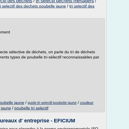
ctif des dechets
tri selectif dechets menagers
/
/
ri selectif des dechets poubelle jaune
/
tri selectif des
nement
llecte sélective de déchets, on parle du tri de déchets
ents types de poubelle tri-sélectif reconnaissables par
poubelle jaune
/
/
couleur
guide tri selectif poubelle jaune
e jaune
/
poubelle tri selectif
 bureaux d' entreprise - EFICIUM
reprise pour répondre à la norme environnementale ISO