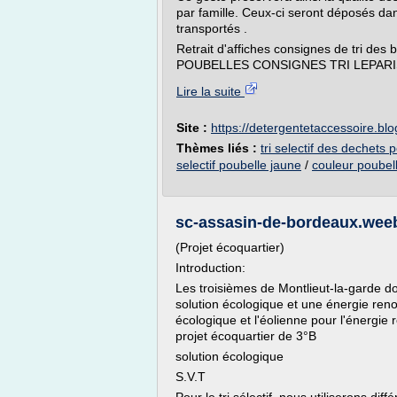
par famille. Ceux-ci seront déposés d
transportés .
Retrait d'affiches consignes de tri d
POUBELLES CONSIGNES TRI LEPARISDUTR
Lire la suite
Site :
https://detergentetaccessoire.bl
Thèmes liés :
tri selectif des dechets 
selectif poubelle jaune
/
couleur poubelle
sc-assasin-de-bordeaux.weeb
(Projet écoquartier)
Introduction:
Les troisièmes de Montlieut-la-garde 
solution écologique et une énergie renouv
écologique et l'éolienne pour l'énergi
projet écoquartier de 3°B
solution écologique
S.V.T