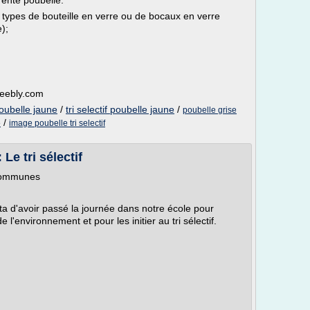
érente poubelle:
types de bouteille en verre ou de bocaux en verre
);
weebly.com
poubelle jaune
/
tri selectif poubelle jaune
/
poubelle grise
e
/
image poubelle tri selectif
Le tri sélectif
communes
a d'avoir passé la journée dans notre école pour
l'environnement et pour les initier au tri sélectif.