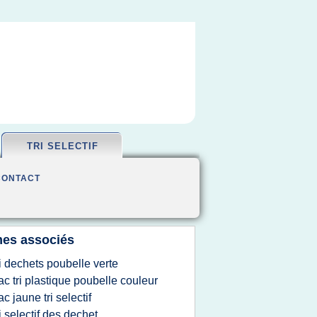
TRI SELECTIF
CONTACT
es associés
ri dechets poubelle verte
ac tri plastique poubelle couleur
ac jaune tri selectif
ri selectif des dechet