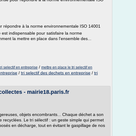
 pour répondre à la norme environnementale ISO 14001
se est indispensable pour satisfaire la norme
ent la mettre en place dans l'ensemble des...
/
i selectif en entreprise
mettre en place le tri selectif en
entreprise
/
tri selectif des dechets en entreprise
/
tri
 collectes - mairie18.paris.fr
gereuses, objets encombrants... Chaque déchet a son
 recyclées. Le tri sélectif : un geste simple qui permet
osés en décharge, tout en évitant le gaspillage de nos