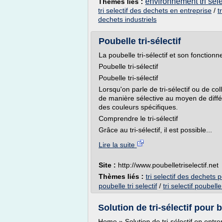
environnement tri sele
Thèmes liés :
tri selectif des dechets en entreprise
/
t
dechets industriels
Poubelle tri-sélectif
La poubelle tri-sélectif et son fonction
Poubelle tri-sélectif
Poubelle tri-sélectif
Lorsqu'on parle de tri-sélectif ou de co
de manière sélective au moyen de différ
des couleurs spécifiques.
Comprendre le tri-sélectif
Grâce au tri-sélectif, il est possible...
Lire la suite
Site :
http://www.poubelletriselectif.net
Thèmes liés :
tri selectif des dechets 
poubelle tri selectif
/
tri selectif poubell
Solution de tri-sélectif pour
Home » Solution de tri-sélectif en ent