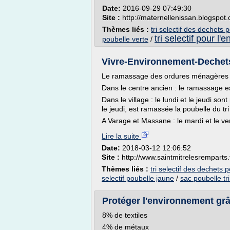
Date:
2016-09-29 07:49:30
Site :
http://maternellenissan.blogspot
Thèmes liés :
tri selectif des dechets 
tri selectif pour l
poubelle verte
/
Vivre-Environnement-Dechet
Le ramassage des ordures ménagères et
Dans le centre ancien : le ramassage est
Dans le village : le lundi et le jeudi 
le jeudi, est ramassée la poubelle du tri
A Varage et Massane : le mardi et le v
Lire la suite
Date:
2018-03-12 12:06:52
Site :
http://www.saintmitrelesremparts.
Thèmes liés :
tri selectif des dechets 
selectif poubelle jaune
/
sac poubelle tri
Protéger l'environnement grâc
8% de textiles
4% de métaux