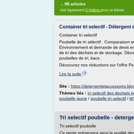
98 articles
→
Voir également
3 Vidéos
pour ce thème
Container tri selectif - Détergent
Container tri selectif
Poubelle de tri sélectif : Comparaison e
Environnement et demande de devis en 
de tri des déchets et de stockage. D
poubelles de tri, bacs .
Découvrez nos réductions sur l'offre Poube
Lire la suite
Site :
https://detergentetaccessoire.bl
Thèmes liés :
tri selectif des dechets 
en
poubelle jaune
/
poubelle tri selectif
/
Tri selectif poubelle - deter
Tri selectif poubelle
Ce geste préservera ainsi la qualité des