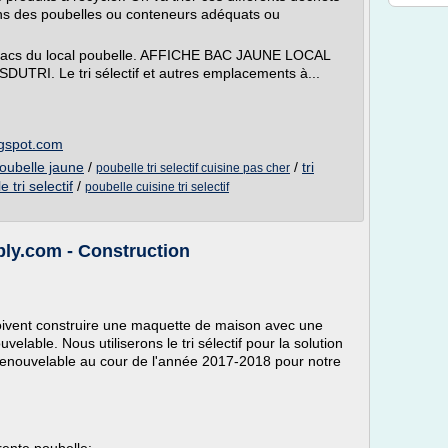
ans des poubelles ou conteneurs adéquats ou
es bacs du local poubelle. AFFICHE BAC JAUNE LOCAL
I. Le tri sélectif et autres emplacements à...
ogspot.com
poubelle jaune
/
/
tri
poubelle tri selectif cuisine pas cher
 tri selectif
/
poubelle cuisine tri selectif
ly.com - Construction
doivent construire une maquette de maison avec une
elable. Nous utiliserons le tri sélectif pour la solution
e renouvelable au cour de l'année 2017-2018 pour notre