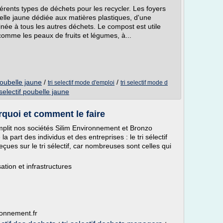
fférents types de déchets pour les recycler. Les foyers
lle jaune dédiée aux matières plastiques, d'une
inée à tous les autres déchets. Le compost est utile
comme les peaux de fruits et légumes, à...
poubelle jaune
/
/
tri selectif mode d'emploi
tri selectif mode d
 selectif poubelle jaune
urquoi et comment le faire
plit nos sociétés Silim Environnement et Bronzo
 part des individus et des entreprises : le tri sélectif
çues sur le tri sélectif, car nombreuses sont celles qui
sation et infrastructures
ronnement.fr