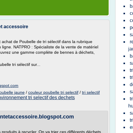
b
c
c
 et accessoire
p
s
t achat de Poubelle de tri sélectif dans la rubrique
r
ligne. NATPRO : Spécialiste de la vente de matériel
ja
écouvrez une gamme complète de bennes à déchets,
b
s
lle tri sélectif sur...
t
t
d
ogspot.com
s
poubelle jaune
/
couleur poubelle tri selectif
/
tri selectif
vironnement tri selectif des dechets
t
hu
s
gentetaccessoire.blogspot.com
t
e
 produits à recycler. On va trier ces différents déchets