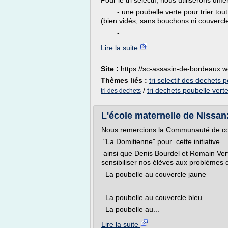
Pour le tri sélectif, nous utiliserons diff
- une poubelle verte pour trier tout 
(bien vidés, sans bouchons ni couvercle
-...
Lire la suite
Site :
https://sc-assasin-de-bordeaux.
Thèmes liés :
tri selectif des dechets 
/
tri dechets poubelle vert
tri des dechets
L'école maternelle de Nissan: 
Nous remercions la Communauté de 
"La Domitienne" pour cette initiative
ainsi que Denis Bourdel et Romain Vert
sensibiliser nos élèves aux problèmes de 
La poubelle au couvercle jaune
La poubelle au couvercle bleu
La poubelle au...
Lire la suite