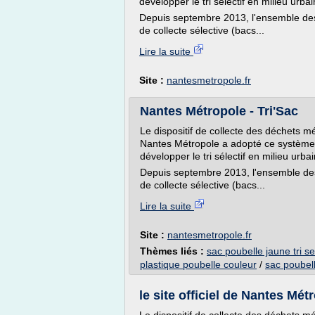
développer le tri sélectif en milieu urba
Depuis septembre 2013, l'ensemble des
de collecte sélective (bacs...
Lire la suite
Site :
nantesmetropole.fr
Nantes Métropole - Tri'Sac
Le dispositif de collecte des déchets 
Nantes Métropole a adopté ce système de 
développer le tri sélectif en milieu urba
Depuis septembre 2013, l'ensemble des
de collecte sélective (bacs...
Lire la suite
Site :
nantesmetropole.fr
Thèmes liés :
sac poubelle jaune tri sel
plastique poubelle couleur
/
sac poubelle
le site officiel de Nantes Mét