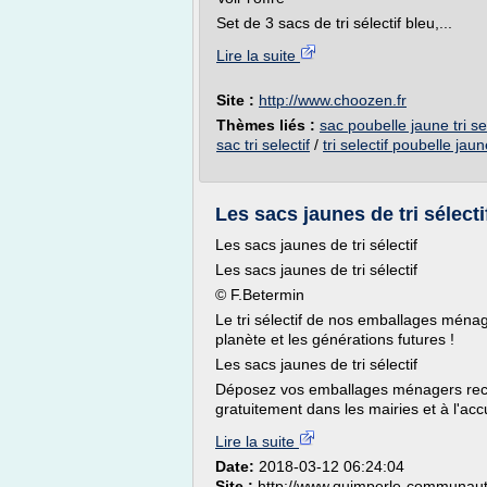
Set de 3 sacs de tri sélectif bleu,...
Lire la suite
Site :
http://www.choozen.fr
Thèmes liés :
sac poubelle jaune tri sel
sac tri selectif
/
tri selectif poubelle jau
Les sacs jaunes de tri sélectif
Les sacs jaunes de tri sélectif
Les sacs jaunes de tri sélectif
© F.Betermin
Le tri sélectif de nos emballages ménag
planète et les générations futures !
Les sacs jaunes de tri sélectif
Déposez vos emballages ménagers recyc
gratuitement dans les mairies et à l'a
Lire la suite
Date:
2018-03-12 06:24:04
Site :
http://www.quimperle-communau