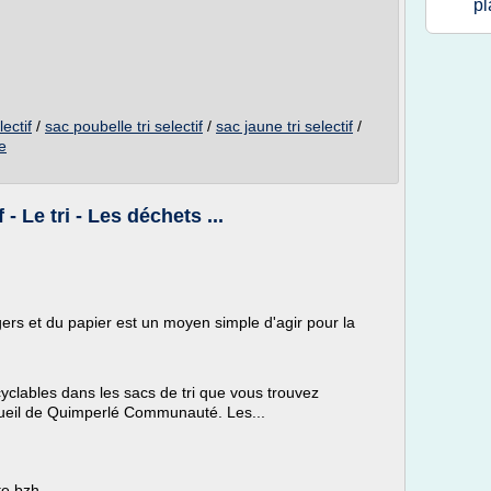
pl
ectif
/
sac poubelle tri selectif
/
sac jaune tri selectif
/
ne
 - Le tri - Les déchets ...
ers et du papier est un moyen simple d'agir pour la
lables dans les sacs de tri que vous trouvez
ccueil de Quimperlé Communauté. Les...
te.bzh