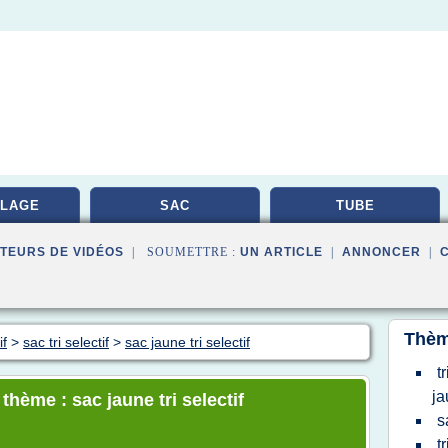
LAGE
SAC
TUBE
TEURS DE VIDÉOS
| SOUMETTRE :
UN ARTICLE
|
ANNONCER
|
Thèm
if
>
sac tri selectif
>
sac jaune tri selectif
t
ja
thème : sac jaune tri selectif
s
t