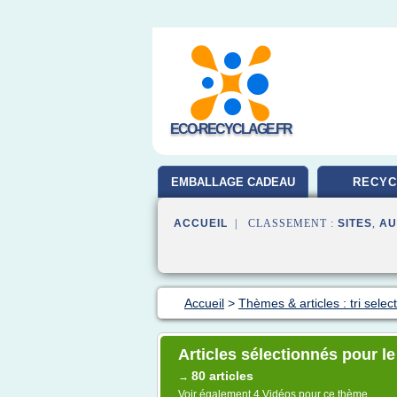
ECO-RECYCLAGE.FR
EMBALLAGE CADEAU
RECYC
ACCUEIL
| CLASSEMENT :
SITES
,
AU
Accueil
>
Thèmes & articles : tri select
Articles sélectionnés pour le 
80 articles
→
Voir également
4 Vidéos
pour ce thème