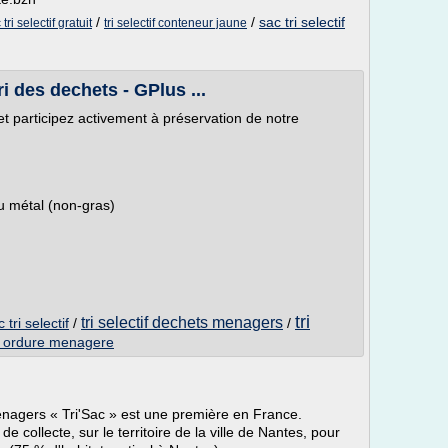
/
/
sac tri selectif
 tri selectif gratuit
tri selectif conteneur jaune
tri des dechets - GPlus ...
 et participez activement à préservation de notre
du métal (non-gras)
tri
tri selectif dechets menagers
 tri selectif
/
/
des ordure menagere
ménagers « Tri'Sac » est une première en France.
collecte, sur le territoire de la ville de Nantes, pour