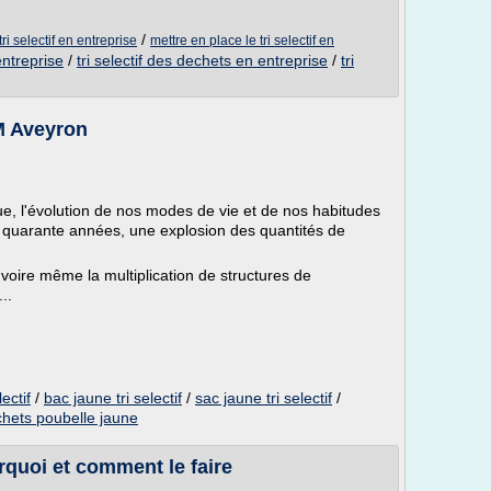
/
i selectif en entreprise
mettre en place le tri selectif en
entreprise
/
tri selectif des dechets en entreprise
/
tri
M Aveyron
, l'évolution de nos modes de vie et de nos habitudes
s quarante années, une explosion des quantités de
 voire même la multiplication de structures de
..
ectif
/
bac jaune tri selectif
/
sac jaune tri selectif
/
echets poubelle jaune
urquoi et comment le faire