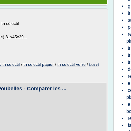
g
t
s
ri sélectif
p
r
que) 31x45x29...
pl
t
t
t
 tri selectif
/
tri selectif papier
/
tri selectif verre
/
logo tri
d
r
e
 Poubelles - Comparer les ...
c
pl
e
bo
r
f