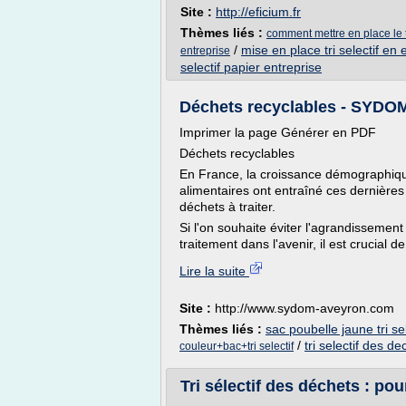
Site :
http://eficium.fr
Thèmes liés :
comment mettre en place le tr
/
mise en place tri selectif en 
entreprise
selectif papier entreprise
Déchets recyclables - SYDO
Imprimer la page Générer en PDF
Déchets recyclables
En France, la croissance démographique
alimentaires ont entraîné ces dernière
déchets à traiter.
Si l'on souhaite éviter l'agrandissement
traitement dans l'avenir, il est crucial de.
Lire la suite
Site :
http://www.sydom-aveyron.com
Thèmes liés :
sac poubelle jaune tri sel
/
tri selectif des d
couleur+bac+tri selectif
Tri sélectif des déchets : po