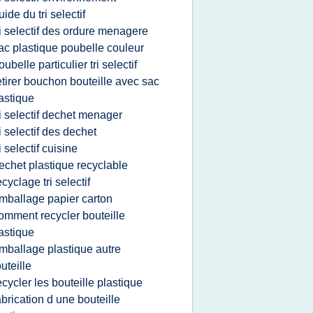
uide du tri selectif
ri selectif des ordure menagere
ac plastique poubelle couleur
oubelle particulier tri selectif
etirer bouchon bouteille avec sac
astique
ri selectif dechet menager
ri selectif des dechet
ri selectif cuisine
echet plastique recyclable
ecyclage tri selectif
mballage papier carton
omment recycler bouteille
astique
mballage plastique autre
uteille
ecycler les bouteille plastique
abrication d une bouteille