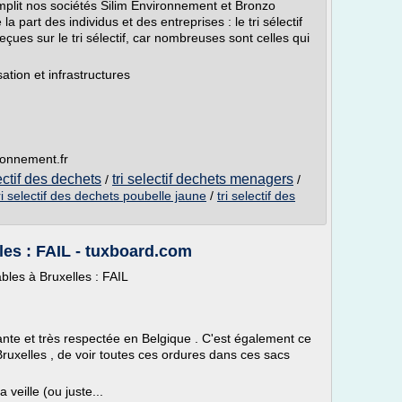
plit nos sociétés Silim Environnement et Bronzo
 part des individus et des entreprises : le tri sélectif
çues sur le tri sélectif, car nombreuses sont celles qui
sation et infrastructures
ronnement.fr
ectif des dechets
tri selectif dechets menagers
/
/
ri selectif des dechets poubelle jaune
/
tri selectif des
les : FAIL - tuxboard.com
ables à Bruxelles : FAIL
tante et très respectée en Belgique . C'est également ce
 Bruxelles , de voir toutes ces ordures dans ces sacs
veille (ou juste...