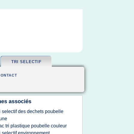
TRI SELECTIF
CONTACT
es associés
ri selectif des dechets poubelle
une
ac tri plastique poubelle couleur
ri selectif environnement