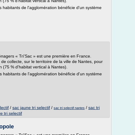
in (75 % d'habitat vertical à Nantes).
 habitants de l'agglomération bénéficie d'un système
ménagers « Tri'Sac » est une première en France.
collecte, sur le territoire de la ville de Nantes, pour
in (75 % d'habitat vertical à Nantes).
 habitants de l'agglomération bénéficie d'un système
ectif
/
sac jaune tri selectif
/
/
sac tri
sac tri selectif nantes
 tri selectif
ropole