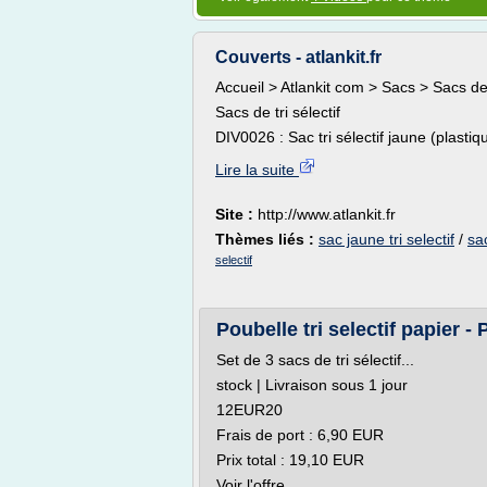
Couverts - atlankit.fr
Accueil > Atlankit com > Sacs > Sacs de t
Sacs de tri sélectif
DIV0026 : Sac tri sélectif jaune (plasti
Lire la suite
Site :
http://www.atlankit.fr
Thèmes liés :
sac jaune tri selectif
/
sac
selectif
Poubelle tri selectif papier -
Set de 3 sacs de tri sélectif...
stock | Livraison sous 1 jour
12EUR20
Frais de port : 6,90 EUR
Prix total : 19,10 EUR
Voir l'offre