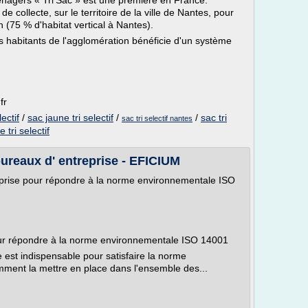
ménagers « Tri'Sac » est une première en France.
collecte, sur le territoire de la ville de Nantes, pour
in (75 % d'habitat vertical à Nantes).
 habitants de l'agglomération bénéficie d'un système
fr
ectif
/
sac jaune tri selectif
/
/
sac tri
sac tri selectif nantes
 tri selectif
 bureaux d' entreprise - EFICIUM
reprise pour répondre à la norme environnementale ISO
 pour répondre à la norme environnementale ISO 14001
se est indispensable pour satisfaire la norme
ent la mettre en place dans l'ensemble des...