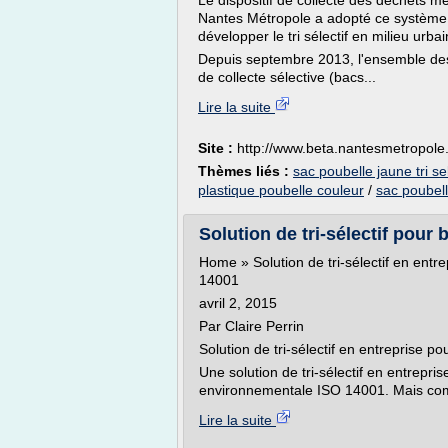
Le dispositif de collecte des déchets 
Nantes Métropole a adopté ce système de 
développer le tri sélectif en milieu urba
Depuis septembre 2013, l'ensemble des
de collecte sélective (bacs...
Lire la suite
Site :
http://www.beta.nantesmetropole.
Thèmes liés :
sac poubelle jaune tri sel
plastique poubelle couleur
/
sac poubelle
Solution de tri-sélectif pour
Home » Solution de tri-sélectif en ent
14001
avril 2, 2015
Par Claire Perrin
Solution de tri-sélectif en entreprise
Une solution de tri-sélectif en entrepri
environnementale ISO 14001. Mais comm
Lire la suite