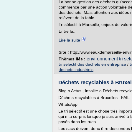
La bonne gestion des déchets qu'accom
commence par une action volontaire de la
des déchets. Mais attention aux idées re
relèvent de la fable...
Tri sélectif à Marseille, enjeux de valori
Entre la...
Lire la suite
Site :
http://www.eauxdemarseille-envi
environnement tri sel
Thèmes liés :
tri selectif des dechets en entreprise
/
t
dechets industriels
Déchets recyclables à Bruxel
Blog o Actus , Insolite o Déchets recycl
Déchets recyclables à Bruxelles : FAIL
WhatsApp
Le tri sélectif est une chose très impor
qui m'a surpris lorsque je suis arrivé à
posés dans les rues.
Les sacs doivent donc être descendus la 