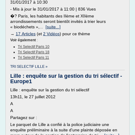
31/01/2017 à 10:30
- Mis à jour le 31/01/2017 à 11:00 | 836 Vues
�? Paris, les habitants des IIème et XIIème
arrondissements seront bientôt invités à trier leurs
« biodéchets »,...
[suite...]
→
17 Articles
(et
2 Vidéos
) pour ce thème
Voir également
:
Tri Selectif Paris 10
Tri Selectif Paris 18
Tri Selectif Paris 11
TRI SELECTIF LILLE »
Lille : enquête sur la gestion du tri sélectif -
Europe1
Lille : enquête sur la gestion du tri sélectif
13h11, le 27 juillet 2012
A
A
Partagez sur :
Le parquet de Lille a confié à la police judiciaire une
enquête préliminaire à la suite d'une plainte déposée en