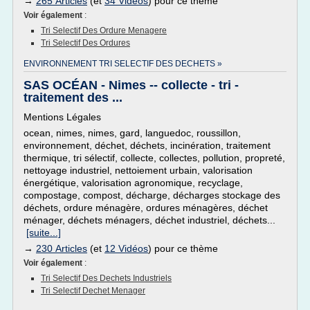
→
265 Articles
(et
34 Vidéos
) pour ce thème
Voir également
:
Tri Selectif Des Ordure Menagere
Tri Selectif Des Ordures
ENVIRONNEMENT TRI SELECTIF DES DECHETS »
SAS OCÉAN - Nimes -- collecte - tri -
traitement des ...
Mentions Légales
ocean, nimes, nimes, gard, languedoc, roussillon,
environnement, déchet, déchets, incinération, traitement
thermique, tri sélectif, collecte, collectes, pollution, propreté,
nettoyage industriel, nettoiement urbain, valorisation
énergétique, valorisation agronomique, recyclage,
compostage, compost, décharge, décharges stockage des
déchets, ordure ménagère, ordures ménagères, déchet
ménager, déchets ménagers, déchet industriel, déchets...
[suite...]
→
230 Articles
(et
12 Vidéos
) pour ce thème
Voir également
:
Tri Selectif Des Dechets Industriels
Tri Selectif Dechet Menager