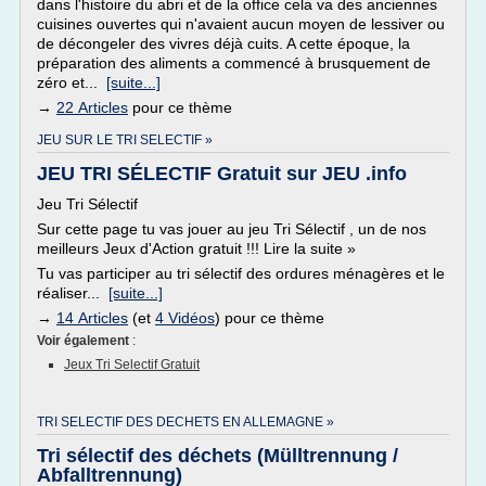
dans l'histoire du abri et de la office cela va des anciennes
cuisines ouvertes qui n'avaient aucun moyen de lessiver ou
de décongeler des vivres déjà cuits. A cette époque, la
préparation des aliments a commencé à brusquement de
zéro et...
[suite...]
→
22 Articles
pour ce thème
JEU SUR LE TRI SELECTIF »
JEU TRI SÉLECTIF Gratuit sur JEU .info
Jeu Tri Sélectif
Sur cette page tu vas jouer au jeu Tri Sélectif , un de nos
meilleurs Jeux d'Action gratuit !!! Lire la suite »
Tu vas participer au tri sélectif des ordures ménagères et le
réaliser...
[suite...]
→
14 Articles
(et
4 Vidéos
) pour ce thème
Voir également
:
Jeux Tri Selectif Gratuit
TRI SELECTIF DES DECHETS EN ALLEMAGNE »
Tri sélectif des déchets (Mülltrennung /
Abfalltrennung)