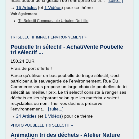
mars autour de la gestion de l'entreprise de tri...
[suite...]
→
16 Articles
(et
1 Vidéos
) pour ce thème
Voir également
:
Tri Selectif Communaute Urbaine De Lille
TRI SELECTIF IMPACT ENVIRONNEMENT »
Poubelle tri sélectif - Achat/Vente Poubelle
tri sélectif ...
150,24 EUR
Frais de port offerts !
Parce qu'utiliser un bac poubelle de triage sélectif, c'est
participer à la sauvegarde de l'environnement, Rue Du
Commerce vous propose un large choix de poubelles de tri
sélectif au meilleur prix. Le tri sélectif consiste à ranger ses
déchets en les séparant selon que les matériaux soient
recyclables ou non. Trier vos déchets préserve
l'environnement...
[suite...]
→
24 Articles
(et
1 Vidéos
) pour ce thème
PHOTO POUBELLE TRI SELECTIF »
Animation tri des déchets - Atelier Nature