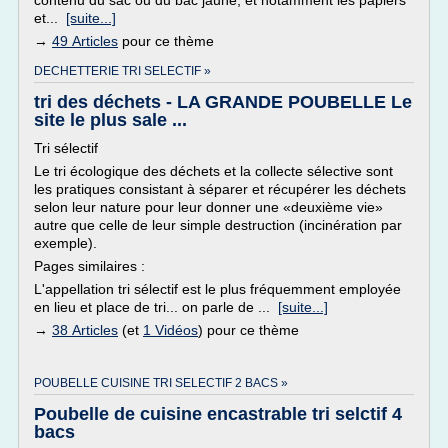
contenu du sac ou du bac jaune, et notamment les papiers
et...
[suite...]
→
49 Articles
pour ce thème
DECHETTERIE TRI SELECTIF »
tri des déchets - LA GRANDE POUBELLE Le
site le plus sale ...
Tri sélectif
Le tri écologique des déchets et la collecte sélective sont
les pratiques consistant à séparer et récupérer les déchets
selon leur nature pour leur donner une «deuxième vie»
autre que celle de leur simple destruction (incinération par
exemple).
Pages similaires :
L'appellation tri sélectif est le plus fréquemment employée
en lieu et place de tri... on parle de ...
[suite...]
→
38 Articles
(et
1 Vidéos
) pour ce thème
POUBELLE CUISINE TRI SELECTIF 2 BACS »
Poubelle de cuisine encastrable tri selctif 4
bacs