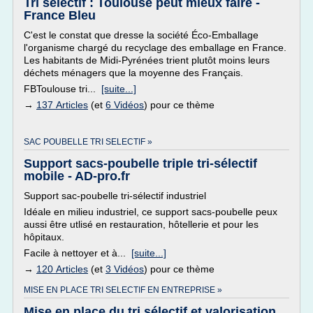
Tri sélectif : Toulouse peut mieux faire -
France Bleu
C'est le constat que dresse la société Éco-Emballage
l'organisme chargé du recyclage des emballage en France.
Les habitants de Midi-Pyrénées trient plutôt moins leurs
déchets ménagers que la moyenne des Français.
FBToulouse tri...
[suite...]
→
137 Articles
(et
6 Vidéos
) pour ce thème
SAC POUBELLE TRI SELECTIF »
Support sacs-poubelle triple tri-sélectif
mobile - AD-pro.fr
Support sac-poubelle tri-sélectif industriel
Idéale en milieu industriel, ce support sacs-poubelle peux
aussi être utlisé en restauration, hôtellerie et pour les
hôpitaux.
Facile à nettoyer et à...
[suite...]
→
120 Articles
(et
3 Vidéos
) pour ce thème
MISE EN PLACE TRI SELECTIF EN ENTREPRISE »
Mise en place du tri sélectif et valorisation