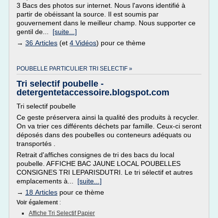
3 Bacs des photos sur internet. Nous l'avons identifié à
partir de obéissant la source. Il est soumis par
gouvernement dans le meilleur champ. Nous supporter ce
gentil de...
[suite...]
→
36 Articles
(et
4 Vidéos
) pour ce thème
POUBELLE PARTICULIER TRI SELECTIF »
Tri selectif poubelle -
detergentetaccessoire.blogspot.com
Tri selectif poubelle
Ce geste préservera ainsi la qualité des produits à recycler.
On va trier ces différents déchets par famille. Ceux-ci seront
déposés dans des poubelles ou conteneurs adéquats ou
transportés .
Retrait d'affiches consignes de tri des bacs du local
poubelle. AFFICHE BAC JAUNE LOCAL POUBELLES
CONSIGNES TRI LEPARISDUTRI. Le tri sélectif et autres
emplacements à...
[suite...]
→
18 Articles
pour ce thème
Voir également
:
Affiche Tri Selectif Papier