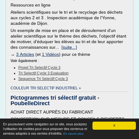
Ressources en ligne
Ateliers scientifiques sur le tri et le recyclage des déchets
aux cycles 2 et 3 . Inspection académique de l'Yonne,
académie de Dijon.
Un exemple de mise en place et de déroulement d'un
atelier scientifique sur le thème des déchets, l'objectif étant
de motiver, d'éduquer les élèves au tri et de leur apporter
des connaissances sur...
[suite...]
→
3 Articles
(et
1 Vidéos
) pour ce thème
Voir également
:
Projet Tri Selectif Cycle 3
Tri Selectif Cycle 3 Evaluation
Sequence Tri Selectif Cycle 3
COULEUR TRI SELECTIF INDUSTRIEL »
Pictogrammes tri sélectif gratuit -
PoubelleDirect
ACHAT DIRECT AUPRÈS DU FABRICANT
CONCEPTION SUR-MESURE ET CONSEILS D'EXPERTS
En poursuivant votre navigation sur ce site, vous acceptez
REMISE SELON LA QUANTITÉ
X
l'utilisation de cookies pour vous proposer des contenus et
services adaptés à vos centres d'intérêts.
Home / Pictogrammes tri sélectif gratuit
En savoir plus