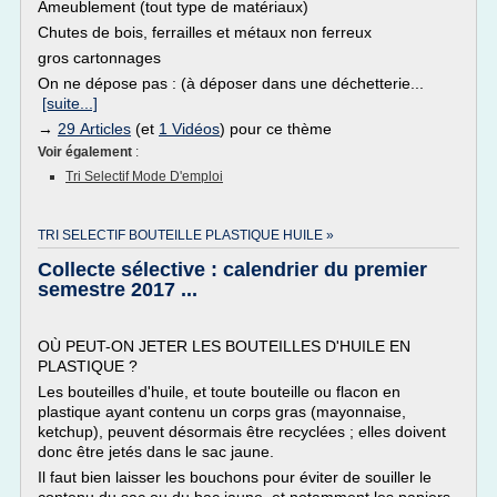
Ameublement (tout type de matériaux)
Chutes de bois, ferrailles et métaux non ferreux
gros cartonnages
On ne dépose pas : (à déposer dans une déchetterie...
[suite...]
→
29 Articles
(et
1 Vidéos
) pour ce thème
Voir également
:
Tri Selectif Mode D'emploi
TRI SELECTIF BOUTEILLE PLASTIQUE HUILE »
Collecte sélective : calendrier du premier
semestre 2017 ...
OÙ PEUT-ON JETER LES BOUTEILLES D'HUILE EN
PLASTIQUE ?
Les bouteilles d'huile, et toute bouteille ou flacon en
plastique ayant contenu un corps gras (mayonnaise,
ketchup), peuvent désormais être recyclées ; elles doivent
donc être jetés dans le sac jaune.
Il faut bien laisser les bouchons pour éviter de souiller le