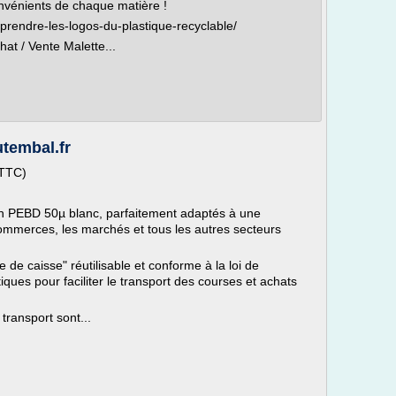
onvénients de chaque matière !
prendre-les-logos-du-plastique-recyclable/
at / Vente Malette...
utembal.fr
 TTC)
 en PEBD 50µ blanc, parfaitement adaptés à une
 commerces, les marchés et tous les autres secteurs
e de caisse" réutilisable et conforme à la loi de
tiques pour faciliter le transport des courses et achats
transport sont...