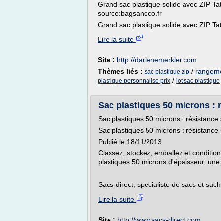
Grand sac plastique solide avec ZIP Tat
source:bagsandco.fr
Grand sac plastique solide avec ZIP Tat
Lire la suite
Site :
http://darlenemerkler.com
Thèmes liés :
/
rangeme
sac plastique zip
/
plastique personnalise prix
lot sac plastique
Sac plastiques 50 microns : 
Sac plastiques 50 microns : résistance
Sac plastiques 50 microns : résistance
Publié le 18/11/2013
Classez, stockez, emballez et condition
plastiques 50 microns d'épaisseur, une
Sacs-direct, spécialiste de sacs et sa
Lire la suite
Site :
http://www.sacs-direct.com