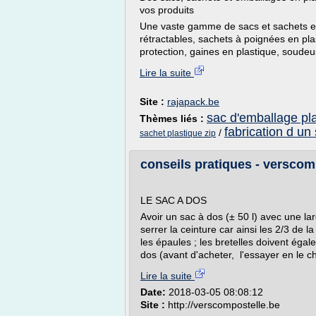
vos produits
Une vaste gamme de sacs et sachets en 
rétractables, sachets à poignées en pla
protection, gaines en plastique, soudeu
Lire la suite
Site :
rajapack.be
sac d'emballage pl
Thèmes liés :
fabrication d un
/
sachet plastique zip
conseils pratiques - verscom
LE SAC A DOS
Avoir un sac à dos (± 50 l) avec une la
serrer la ceinture car ainsi les 2/3 de 
les épaules ; les bretelles doivent éga
dos (avant d'acheter, l'essayer en le c
Lire la suite
Date:
2018-03-05 08:08:12
Site :
http://verscompostelle.be