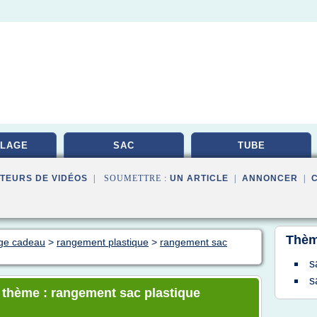
LAGE
SAC
TUBE
TEURS DE VIDÉOS
| SOUMETTRE :
UN ARTICLE
|
ANNONCER
|
Thèm
age cadeau
>
rangement plastique
>
rangement sac
s
s
e thème : rangement sac plastique