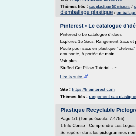
Thèmes liés :
/
s
sac plastique 50 microns
d'emballage plastique
/
emballage
Pinterest • Le catalogue d'id
Pinterest o Le catalogue d'idées
Explorez 15 Sacs, Rangement Sacs et p
Poule pour sacs en plastique "Etelvina
amusante, à portée de main.
Voir plus
Stuffed Cat Pillow Tutorial. - ~...
Lire la suite
Site :
https://fr.pinterest.com
Thèmes liés :
rangement sac plastiqu
Plastique Recyclable Pictogra
Page 1/1 (Temps écoulé: 7.4755)
1 Info Conso - Comprendre Les Logos 
Se repérer dans les pictogrammes nomb