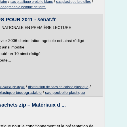
/
/
/
taire
sac plastique bretelle blanc
sac plastique bretelles
biodegradable pomme de terre
 POUR 2011 - senat.fr
ÉE NATIONALE EN PREMIÈRE LECTURE
nvier 2006 d'orientation agricole est ainsi rédigé :
 ainsi modifié :
ajouté un 10 ainsi rédigé :
oute...
/
/
distribution de sacs de caisse plastique
de caisse plastique
plastique biodegradable
/
sac poubelle plastique
achets zip – Matériaux d ...
stique pour le conditionnement et la présentation de