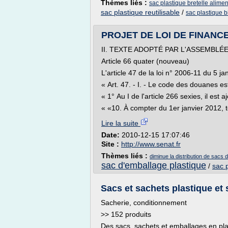
Thèmes liés :
sac plastique bretelle alimen
sac plastique reutilisable
/
sac plastique 
PROJET DE LOI DE FINANCES
II. TEXTE ADOPTÉ PAR L'ASSEMBL
Article 66 quater (nouveau)
L'article 47 de la loi n° 2006-11 du 5 ja
« Art. 47. - I. - Le code des douanes est
« 1° Au I de l'article 266 sexies, il est 
« «10. À compter du 1er janvier 2012, t
Lire la suite
Date:
2010-12-15 17:07:46
Site :
http://www.senat.fr
Thèmes liés :
diminue la distribution de sacs 
sac d'emballage plastique
/
sac 
Sacs et sachets plastique et s
Sacherie, conditionnement
>> 152 produits
Des sacs, sachets et emballages en pla