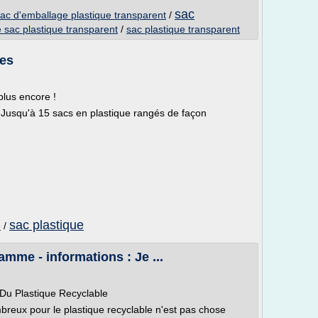
sac
ac d'emballage plastique transparent
/
 sac plastique transparent
/
sac plastique transparent
ées
lus encore !
" Jusqu'à 15 sacs en plastique rangés de façon
sac plastique
e
/
mme - informations : Je ...
Du Plastique Recyclable
reux pour le plastique recyclable n'est pas chose