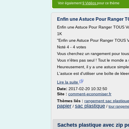
Voir également
9 Vidéos
pour ce thème
Enfin une Astuce Pour Ranger TO
Enfin une Astuce Pour Ranger TOUS Vo
1K
"Enfin une Astuce Pour Ranger TOUS V
Noté 4 - 4 votes
Vous cherchez un rangement pour tous 
Vous n'êtes pas seul ! Tout le monde a u
Heureusement, il y a une astuce simple p
L'astuce est d'utiliser une boîte de kleene
Lire la suite
Date:
2017-02-20 10:32:50
Site :
comment-economiser.fr
Thèmes liés :
rangement sac plastiqu
papier
sac plastique
/
/
tour rangeme
Sachets plastique avec zip po