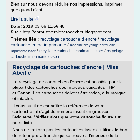
Bien sur nous devons réduire nos impressions, imprimer
que quand c'est...
Lire la suite
Date:
2018-03-06 11:56:48
Site :
http://enrouteverslezerodechet.blogspot.com
Thèmes liés :
recyclage cartouche d encre
/
recyclage
cartouche encre imprimante
/
machine recyclage cartouche
/
/
recyclage cartouche imprimante laser
recyclage
imprimante laser
cartouche imprimante epson
Recyclage de cartouches d’encre | Miss
Abeille
Le recyclage de cartouches d'encre est possible pour la
plupart des cartouches des marques suivantes : HP
et Canon. Les cartouches doivent être vides, à la marque
et intactes.
Il vous suffit de connaître la référence de votre
cartouche : il s'agit du numéro inscrit en gras sur
l'étiquette. Vérifiez alors que votre cartouche figure sur
notre liste .
Nous ne traitons pas les cartouches lasers : utilisez le bon
de retour pré-affranchi qui se trouve à l'intérieur de la