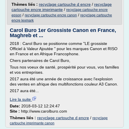
Thèmes liés :
recyclage cartouche d encre
/
recyclage
cartouche encre imprimante
/
recyclage cartouche encre
/
/
epson
recyclage cartouche encre canon
recyclage cartouche
encre lexmark
Carol Buro 1er Grossiste Canon en France,
Maghreb et ...
2018 : Carol Buro se positionne comme "LE grossiste
Officiel à Valeur Ajoutée " pour les marques Canon et RISO
en France et en Afrique Francophone.
Chers partenaires de Carol Buro,
Tous nos voeux de santé, prospérité pour vous, vos familles
et vos entreprises.
2017 aura été une année de croissance avec l'explosion
des ventes en afrique des multifonctions couleur A3 Canon.
2017 aura été...
Lire la suite
Date:
2018-03-12 12:24:47
Site :
http://www.carolburo.com
Thèmes liés :
recyclage cartouche d encre
/
recyclage
cartouche imprimante canon