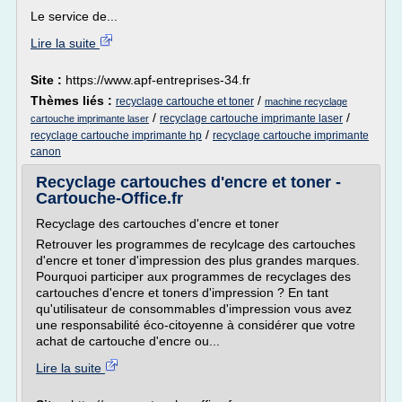
Le service de...
Lire la suite
Site :
https://www.apf-entreprises-34.fr
Thèmes liés :
/
recyclage cartouche et toner
machine recyclage
/
/
recyclage cartouche imprimante laser
cartouche imprimante laser
/
recyclage cartouche imprimante hp
recyclage cartouche imprimante
canon
Recyclage cartouches d'encre et toner -
Cartouche-Office.fr
Recyclage des cartouches d'encre et toner
Retrouver les programmes de recylcage des cartouches
d'encre et toner d'impression des plus grandes marques.
Pourquoi participer aux programmes de recyclages des
cartouches d'encre et toners d'impression ? En tant
qu'utilisateur de consommables d'impression vous avez
une responsabilité éco-citoyenne à considérer que votre
achat de cartouche d'encre ou...
Lire la suite