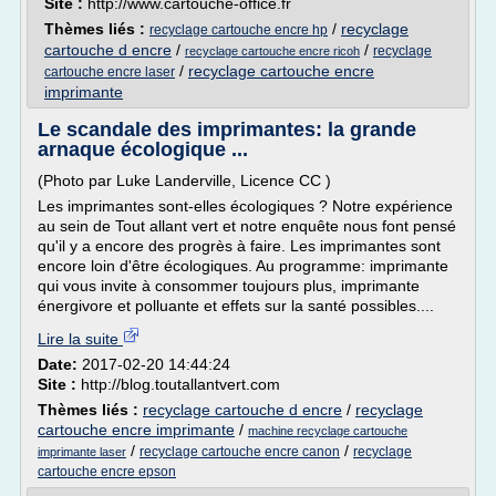
Site :
http://www.cartouche-office.fr
Thèmes liés :
/
recyclage
recyclage cartouche encre hp
cartouche d encre
/
/
recyclage
recyclage cartouche encre ricoh
/
recyclage cartouche encre
cartouche encre laser
imprimante
Le scandale des imprimantes: la grande
arnaque écologique ...
(Photo par Luke Landerville, Licence CC )
Les imprimantes sont-elles écologiques ? Notre expérience
au sein de Tout allant vert et notre enquête nous font pensé
qu'il y a encore des progrès à faire. Les imprimantes sont
encore loin d'être écologiques. Au programme: imprimante
qui vous invite à consommer toujours plus, imprimante
énergivore et polluante et effets sur la santé possibles....
Lire la suite
Date:
2017-02-20 14:44:24
Site :
http://blog.toutallantvert.com
Thèmes liés :
recyclage cartouche d encre
/
recyclage
cartouche encre imprimante
/
machine recyclage cartouche
/
/
recyclage cartouche encre canon
recyclage
imprimante laser
cartouche encre epson