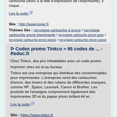
cartouche (donc à la tête d'impression de l'imprimante), il
risque...
Lire la suite
Site :
http://www.toner.fr
Thèmes liés :
recyclage cartouche d encre
/
recyclage
cartouche encre imprimante
/
/
recyclage cartouche encre laser
/
recyclage cartouche encre epson
recyclage cartouche encre canon
ᐅ Codes promo Tinkco » 95 codes de ... -
Reduc.fr
Chez Tinkco, des prix imbattables avec un code promo
Imprimer chez soi et au bureau
Tinkco est une entreprise qui distribue des consommables
pour imprimantes. L'entreprise vend des cartouches
d'encre, des toners et des rubans de différentes marques,
comme HP , Epson, Lexmark, Canon et Brother. Les
produits de l'enseigne comprennent également des
imprimantes 3D et du papier photo brillant A4 et...
Lire la suite
Site :
https://www.reduc.fr