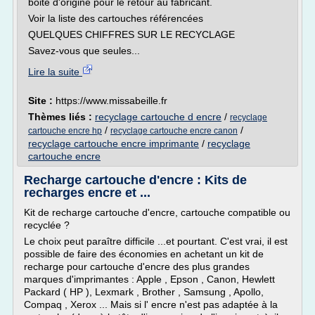
boite d'origine pour le retour au fabricant.
Voir la liste des cartouches référencées
QUELQUES CHIFFRES SUR LE RECYCLAGE
Savez-vous que seules...
Lire la suite
Site :
https://www.missabeille.fr
Thèmes liés :
recyclage cartouche d encre
/
recyclage
/
/
cartouche encre hp
recyclage cartouche encre canon
recyclage cartouche encre imprimante
/
recyclage
cartouche encre
Recharge cartouche d'encre : Kits de
recharges encre et ...
Kit de recharge cartouche d'encre, cartouche compatible ou
recyclée ?
Le choix peut paraître difficile ...et pourtant. C'est vrai, il est
possible de faire des économies en achetant un kit de
recharge pour cartouche d'encre des plus grandes
marques d'imprimantes : Apple , Epson , Canon, Hewlett
Packard ( HP ), Lexmark , Brother , Samsung , Apollo,
Compaq , Xerox ... Mais si l' encre n'est pas adaptée à la