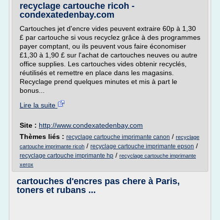
recyclage cartouche ricoh -
condexatedenbay.com
Cartouches jet d'encre vides peuvent extraire 60p à 1,30
£ par cartouche si vous recyclez grâce à des programmes
payer comptant, ou ils peuvent vous faire économiser
£1,30 à 1,90 £ sur l'achat de cartouches neuves ou autre
office supplies. Les cartouches vides obtenir recyclés,
réutilisés et remettre en place dans les magasins.
Recyclage prend quelques minutes et mis à part le
bonus...
Lire la suite
Site :
http://www.condexatedenbay.com
Thèmes liés :
/
recyclage cartouche imprimante canon
recyclage
/
/
recyclage cartouche imprimante epson
cartouche imprimante ricoh
/
recyclage cartouche imprimante hp
recyclage cartouche imprimante
xerox
cartouches d'encres pas chere à Paris,
toners et rubans ...