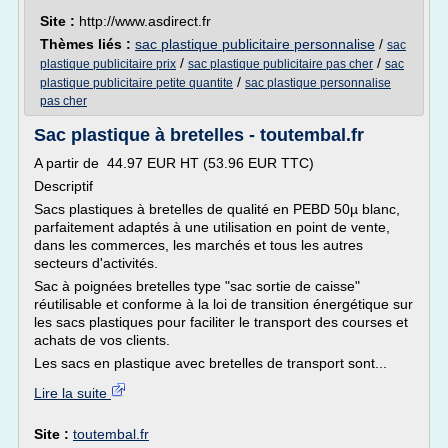
Site :
http://www.asdirect.fr
Thèmes liés :
sac plastique publicitaire personnalise
/
sac
/
/
plastique publicitaire prix
sac plastique publicitaire pas cher
sac
/
plastique publicitaire petite quantite
sac plastique personnalise
pas cher
Sac plastique à bretelles - toutembal.fr
A partir de 44.97 EUR HT (53.96 EUR TTC)
Descriptif
Sacs plastiques à bretelles de qualité en PEBD 50µ blanc,
parfaitement adaptés à une utilisation en point de vente,
dans les commerces, les marchés et tous les autres
secteurs d'activités.
Sac à poignées bretelles type "sac sortie de caisse"
réutilisable et conforme à la loi de transition énergétique sur
les sacs plastiques pour faciliter le transport des courses et
achats de vos clients.
Les sacs en plastique avec bretelles de transport sont...
Lire la suite
Site :
toutembal.fr