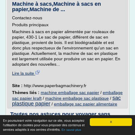
Machine à sacs,Machine à sacs en
papier,Machine de ...
Contactez-nous
Produits principaux
Machines à sacs en papier alimentée par rouleaux de
papier, 430-1 Le sac de papier, différent de sac en
plastique, provient de bois. Il est biodégradable et est
donc plus respectueux de l'environnement qu'un sac en
plastique. Actuellement, la machine de sac en plastique
est largement utilisée pour produire un sac en papier. En
adoptant des nouvelles...
Lire la suite
Site :
http://www.paperbagmachinery.fr
Thèmes liés :
machine emballage sac papier
/
emballage
sac
sac papier kraft
/
machine emballage sac plastique
/
plastique papier
/
emballage sac papier alimentaire
Toutes nos astuces pour voyager sans
bagage en soute ...
En poursuivant votre navigation sur ce site, vous acceptez
X
l'utilisation de cookies pour vous proposer des contenus et
Le blog du tourisme et des voyages
services adaptés à vos centres d'intérêts.
En savoir plus