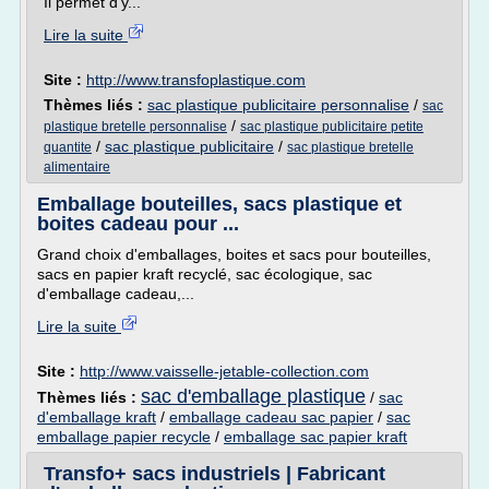
Il permet d'y...
Lire la suite
Site :
http://www.transfoplastique.com
Thèmes liés :
sac plastique publicitaire personnalise
/
sac
/
plastique bretelle personnalise
sac plastique publicitaire petite
/
sac plastique publicitaire
/
quantite
sac plastique bretelle
alimentaire
Emballage bouteilles, sacs plastique et
boites cadeau pour ...
Grand choix d'emballages, boites et sacs pour bouteilles,
sacs en papier kraft recyclé, sac écologique, sac
d'emballage cadeau,...
Lire la suite
Site :
http://www.vaisselle-jetable-collection.com
sac d'emballage plastique
Thèmes liés :
/
sac
d'emballage kraft
/
emballage cadeau sac papier
/
sac
emballage papier recycle
/
emballage sac papier kraft
Transfo+ sacs industriels | Fabricant