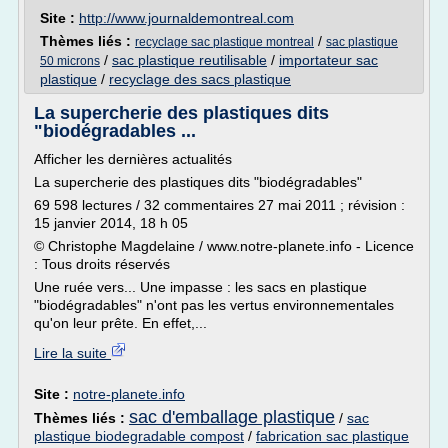
Site :
http://www.journaldemontreal.com
Thèmes liés :
/
recyclage sac plastique montreal
sac plastique
/
sac plastique reutilisable
/
importateur sac
50 microns
plastique
/
recyclage des sacs plastique
La supercherie des plastiques dits
"biodégradables ...
Afficher les dernières actualités
La supercherie des plastiques dits "biodégradables"
69 598 lectures / 32 commentaires 27 mai 2011 ; révision :
15 janvier 2014, 18 h 05
© Christophe Magdelaine / www.notre-planete.info - Licence
: Tous droits réservés
Une ruée vers... Une impasse : les sacs en plastique
"biodégradables" n'ont pas les vertus environnementales
qu'on leur prête. En effet,...
Lire la suite
Site :
notre-planete.info
sac d'emballage plastique
Thèmes liés :
/
sac
plastique biodegradable compost
/
fabrication sac plastique