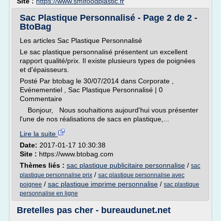
Site :
https://www.smlfoodplastic.fr
Sac Plastique Personnalisé - Page 2 de 2 -
BtoBag
Les articles Sac Plastique Personnalisé
Le sac plastique personnalisé présentent un excellent
rapport qualité/prix. Il existe plusieurs types de poignées
et d'épaisseurs.
Posté Par btobag le 30/07/2014 dans Corporate ,
Evénementiel , Sac Plastique Personnalisé | 0
Commentaire
Bonjour, Nous souhaitions aujourd'hui vous présenter
l'une de nos réalisations de sacs en plastique,...
Lire la suite
Date:
2017-01-17 10:30:38
Site :
https://www.btobag.com
Thèmes liés :
sac plastique publicitaire personnalise
/
sac
/
plastique personnalise prix
sac plastique personnalise avec
/
sac plastique imprime personnalise
/
poignee
sac plastique
personnalise en ligne
Bretelles pas cher - bureaudunet.net