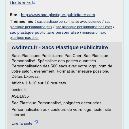
Lire la suite
Site :
http://www.sac-plastique-publicitaire.com
Thèmes liés :
/
sac plastique personnalise avec poignee
sac
/
/
plastique personnalise prix
sac plastique personnalise pas cher
sac plastique publicitaire personnalise
/
impression sac
plastique pas cher
Asdirect.fr - Sacs Plastique Publicitaire
Sacs Plastiques Publicitaires Pas Cher. Sac Plastique
Personnalisé. Spécialiste des petites quantités.
Personnalisation dès 500 sacs avec votre logo, nom de
votre salon, événement. Format sur mesure possible.
Délais Express.
Affiche 1 à 16 sur 16 resultats
bestselle
ASD1635
Sac Plastique Personnalisé, poignées découpées
Personnalisation aux couleurs de votre logo, texte, site
internet...
Lire la suite