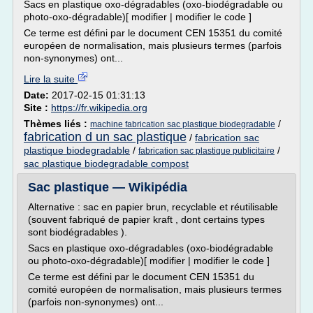
Sacs en plastique oxo-dégradables (oxo-biodégradable ou
photo-oxo-dégradable)[ modifier | modifier le code ]
Ce terme est défini par le document CEN 15351 du comité
européen de normalisation, mais plusieurs termes (parfois
non-synonymes) ont...
Lire la suite
Date:
2017-02-15 01:31:13
Site :
https://fr.wikipedia.org
Thèmes liés :
/
machine fabrication sac plastique biodegradable
fabrication d un sac plastique
/
fabrication sac
plastique biodegradable
/
/
fabrication sac plastique publicitaire
sac plastique biodegradable compost
Sac plastique — Wikipédia
Alternative : sac en papier brun, recyclable et réutilisable
(souvent fabriqué de papier kraft , dont certains types
sont biodégradables ).
Sacs en plastique oxo-dégradables (oxo-biodégradable
ou photo-oxo-dégradable)[ modifier | modifier le code ]
Ce terme est défini par le document CEN 15351 du
comité européen de normalisation, mais plusieurs termes
(parfois non-synonymes) ont...