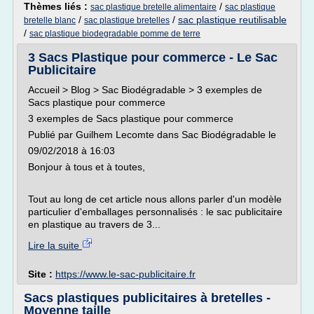
Thèmes liés :
/
sac plastique bretelle alimentaire
sac plastique
/
/
sac plastique reutilisable
bretelle blanc
sac plastique bretelles
/
sac plastique biodegradable pomme de terre
3 Sacs Plastique pour commerce - Le Sac
Publicitaire
Accueil > Blog > Sac Biodégradable > 3 exemples de
Sacs plastique pour commerce
3 exemples de Sacs plastique pour commerce
Publié par Guilhem Lecomte dans Sac Biodégradable le
09/02/2018 à 16:03
Bonjour à tous et à toutes,
Tout au long de cet article nous allons parler d'un modèle
particulier d'emballages personnalisés : le sac publicitaire
en plastique au travers de 3...
Lire la suite
Site :
https://www.le-sac-publicitaire.fr
Sacs plastiques publicitaires à bretelles -
Moyenne taille