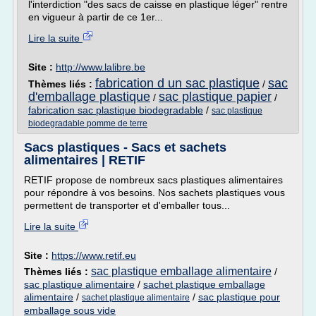
l'interdiction "des sacs de caisse en plastique léger" rentre
en vigueur à partir de ce 1er...
Lire la suite
Site :
http://www.lalibre.be
fabrication d un sac plastique
sac
Thèmes liés :
/
d'emballage plastique
sac plastique papier
/
/
fabrication sac plastique biodegradable
/
sac plastique
biodegradable pomme de terre
Sacs plastiques - Sacs et sachets
alimentaires | RETIF
RETIF propose de nombreux sacs plastiques alimentaires
pour répondre à vos besoins. Nos sachets plastiques vous
permettent de transporter et d'emballer tous...
Lire la suite
Site :
https://www.retif.eu
sac plastique emballage alimentaire
Thèmes liés :
/
sac plastique alimentaire
/
sachet plastique emballage
alimentaire
/
/
sac plastique pour
sachet plastique alimentaire
emballage sous vide