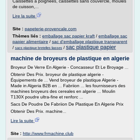
Caissettes à poignées, caissettes sans couvercle, moules
de cuisson,...
Lire la suite
Site :
papeterie-provencale.com
Thèmes liés :
emballage sac papier kraft
/
emballage sac
papier alimentaire
/
sac d'emballage plastique transparent
sac plastique papier
/
/
sacs plastique bretelles liasses
machine de broyeurs de plastique en algerie
Broyeur De Verre En Algerie - Concasseur Et Le Broyage ...
Obtenir Des Prix. broyeur de plastique algerie -
Équipements de ... Vend broyeur de plastique Algerie -
Made in Algeria B2B en ... Fabriion ... les fournisseurs des
machines broyeurs des cereales en algerie ... Moulin
T130X poudre ultra-fine et renforc ...
Sacs De Poudre De Fabriion De Plastique En Algerie Prix
Obtenir Des Prix. machine...
Lire la suite
Site :
http://www.frmachine.club