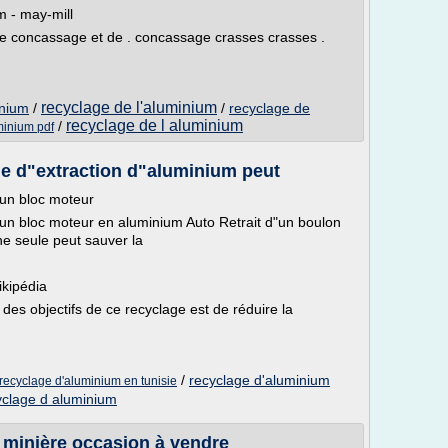
m - may-mill
 de concassage et de . concassage crasses crasses .
recyclage de l'aluminium
inium
/
/
recyclage de
recyclage de l aluminium
/
minium pdf
ne d"extraction d"aluminium peut
un bloc moteur
un bloc moteur en aluminium Auto Retrait d"un boulon
ne seule peut sauver la
ikipédia
des objectifs de ce recyclage est de réduire la
/
recyclage d'aluminium
recyclage d'aluminium en tunisie
yclage d aluminium
 minière occasion à vendre