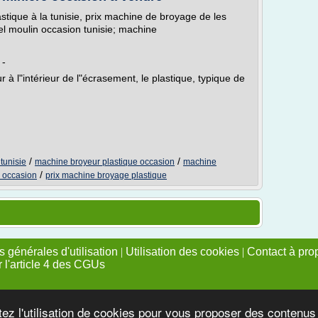
tique à la tunisie, prix machine de broyage de les
l moulin occasion tunisie; machine
 -
à l"intérieur de l"écrasement, le plastique, typique de
/
/
tunisie
machine broyeur plastique occasion
machine
/
 occasion
prix machine broyage plastique
 générales d'utilisation
|
Utilisation des cookies
|
Contact à pro
r l'article 4 des CGUs
tez l'utilisation de cookies pour vous proposer des contenu