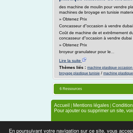
des machine de moulin pour vendre plas
machines de broyage en tunisie materie
» Obtenez Prix
Concasseur d"occasion à vendre dubai
Coût de machine de et extrêmement dur 
concasseur d"occasion à vendre dubai
» Obtenez Prix
broyeur granulateur pour le...
Lire la suite
Thèmes liés :
machine plastique occasion 
/
broyage plastique tunisie
machine plastique
6 Ressources
Accueil
|
Mentions légales
|
Conditions
Pour ajouter ou supprimer un site, voi
En poursuivant votre navigation sur ce site, vous accep