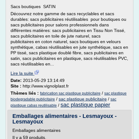
Sacs boutiques SATIN
Découvrez notre gamme de sacs recyclables et sacs
durables: sacs publicitaires réutilisables pour boutiques ou
sacs publicitaires pour salons professionnels dans
différentes matières: sacs publicitaires en Tissu Non Tissé,
sacs publicitaires en toile de jute naturel, sacs
publicitaires en coton naturel, sacs boutiques en velours
synthétique, cabas réutilisables en jute synthétique, sacs en
PP tissé, sacs plastique doublé fibre, sacs publicitaires en
satin, sacs publicitaires en plastique, sacs réutilisables PVC,
sacs réutilisables en...
Lire la suite
Date:
2013-05-29 13:14:49
Site :
http://www.vignolplast.fr
Thèmes liés :
/
fabrication sac plastique publicitaire
sac plastique
/
sac plastique publicitaire
/
biodegradable publicitaire
sac
sac plastique papier
/
plastique cabas reutilisable
Emballages alimentaires - Lesmayoux -
Lesmayoux
Emballages alimentaires
Il y a 59 produits.