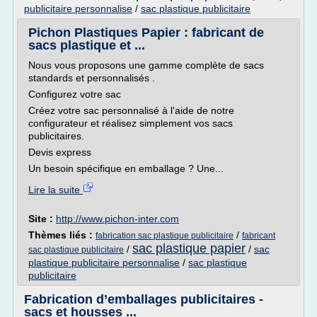
publicitaire personnalise
/
sac plastique publicitaire
Pichon Plastiques Papier : fabricant de
sacs plastique et ...
Nous vous proposons une gamme complète de sacs
standards et personnalisés .
Configurez votre sac
Créez votre sac personnalisé à l'aide de notre
configurateur et réalisez simplement vos sacs
publicitaires.
Devis express
Un besoin spécifique en emballage ? Une...
Lire la suite
Site :
http://www.pichon-inter.com
Thèmes liés :
/
fabrication sac plastique publicitaire
fabricant
sac plastique papier
/
/
sac
sac plastique publicitaire
plastique publicitaire personnalise
/
sac plastique
publicitaire
Fabrication d’emballages publicitaires -
sacs et housses ...