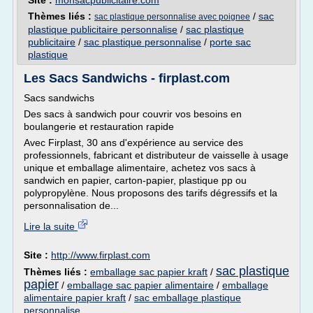
Site :
monsacpublicitaire.com
Thèmes liés :
/
sac
sac plastique personnalise avec poignee
plastique publicitaire personnalise
/
sac plastique
publicitaire
/
sac plastique personnalise
/
porte sac
plastique
Les Sacs Sandwichs - firplast.com
Sacs sandwichs
Des sacs à sandwich pour couvrir vos besoins en
boulangerie et restauration rapide
Avec Firplast, 30 ans d'expérience au service des
professionnels, fabricant et distributeur de vaisselle à usage
unique et emballage alimentaire, achetez vos sacs à
sandwich en papier, carton-papier, plastique pp ou
polypropylène. Nous proposons des tarifs dégressifs et la
personnalisation de...
Lire la suite
Site :
http://www.firplast.com
sac plastique
Thèmes liés :
emballage sac papier kraft
/
papier
/
emballage sac papier alimentaire
/
emballage
alimentaire papier kraft
/
sac emballage plastique
personnalise