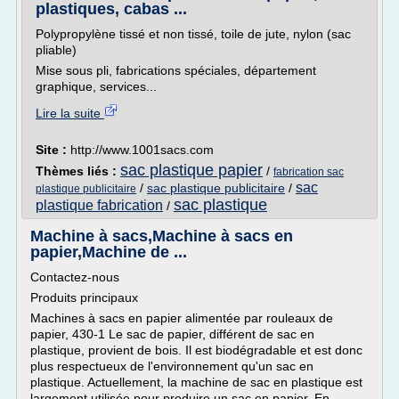
plastiques, cabas ...
Polypropylène tissé et non tissé, toile de jute, nylon (sac
pliable)
Mise sous pli, fabrications spéciales, département
graphique, services...
Lire la suite
Site :
http://www.1001sacs.com
sac plastique papier
Thèmes liés :
/
fabrication sac
sac
/
sac plastique publicitaire
/
plastique publicitaire
sac plastique
plastique fabrication
/
Machine à sacs,Machine à sacs en
papier,Machine de ...
Contactez-nous
Produits principaux
Machines à sacs en papier alimentée par rouleaux de
papier, 430-1 Le sac de papier, différent de sac en
plastique, provient de bois. Il est biodégradable et est donc
plus respectueux de l'environnement qu'un sac en
plastique. Actuellement, la machine de sac en plastique est
largement utilisée pour produire un sac en papier. En