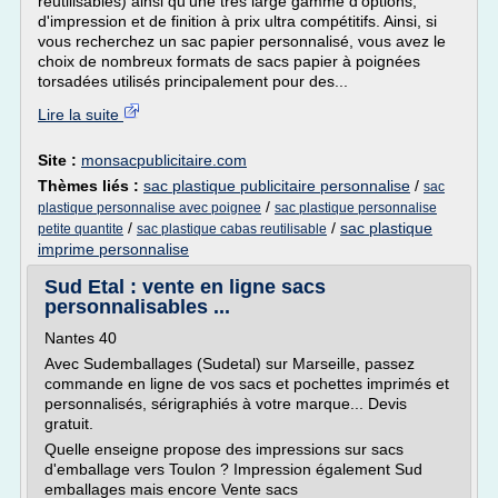
réutilisables) ainsi qu'une très large gamme d'options,
d'impression et de finition à prix ultra compétitifs. Ainsi, si
vous recherchez un sac papier personnalisé, vous avez le
choix de nombreux formats de sacs papier à poignées
torsadées utilisés principalement pour des...
Lire la suite
Site :
monsacpublicitaire.com
Thèmes liés :
sac plastique publicitaire personnalise
/
sac
/
plastique personnalise avec poignee
sac plastique personnalise
/
/
sac plastique
petite quantite
sac plastique cabas reutilisable
imprime personnalise
Sud Etal : vente en ligne sacs
personnalisables ...
Nantes 40
Avec Sudemballages (Sudetal) sur Marseille, passez
commande en ligne de vos sacs et pochettes imprimés et
personnalisés, sérigraphiés à votre marque... Devis
gratuit.
Quelle enseigne propose des impressions sur sacs
d'emballage vers Toulon ? Impression également Sud
emballages mais encore Vente sacs