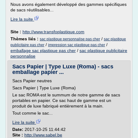
Nous avons également développé des gammes spécifiques
de sacs réutilisables...
Lire la suite
Site :
http://www.transfoplastique.com
Thèmes liés :
/
sac plastique personnalise pas cher
sac plastique
/
/
publicitaire pas cher
impression sac plastique pas cher
emballage sac plastique pas cher
/
sac plastique publicitaire
personnalise
Sacs Papier | Type Luxe (Roma) - sacs
emballage papier ...
Sacs Papier neutres
Sacs Papier | Type Luxe (Roma)
Le sac ROMA est le summum de notre gamme de sacs
portables en papier. Ce sac haut de gamme est un
produit de luxe fabriqué entièrement à la main.
Tout comme le sac...
Lire la suite
Date:
2017-10-25 11:44:42
Site :
http://www.sabel.be