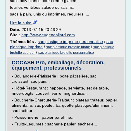
sacs poly blancs pour crème glacée;
feuilles ventilées salade ou raisins;
sacs à pain, unis ou imprimés, réguliers, ...
Lire la suite
Date:
2013-07-15 20:46:29
Site :
http://www.eugeneallard.com
Thèmes liés :
sac plastique imprime personnalise
/
sac
plastique imprime
/
/
sac plastique bretelle blanc
sac plastique
/
bretelle couleur
sac plastique bretelle personnalise
CGCASH Pro, emballage, décoration,
équipement, professionnels
- Boulangerie-Pâtisserie : boite pâtissière, sac
croissant, sac pain...
- Hôtel-Restaurant : nappage, serviette, set de table,
rince-doigts, couvert, verre, mignardise...
- Boucherie-Charcuterie-Traiteur : plateau traiteur, papier
alimentaire, sac poulet, barquette plastique/aluminium,
sac traiteur...
- Poissonnerie : papier paraffiné...
- Fruits-Légumes : sacherie papier, sacherie...