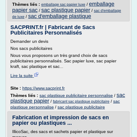
emballage
Thèmes liés :
/
emballage sac papier luxe
papier sac
sac plastique papier
/
/
sac d'emballage
sac d'emballage plastique
/
de luxe
SACPRINT.fr | Fabricant de Sacs
Publicitaires Personnalisés
Demander un devis
Nos sacs publicitaires
Nous vous proposons un très grand choix de sacs
publicitaires personnalisés. Sac papier luxe, sac papier
kraft, sac plastique et sac...
Lire la suite
Site :
https://www.sacprint.fr
sac
Thèmes liés :
sac plastique publicitaire personnalise
/
plastique papier
/
/
sac
fabricant sac plastique publicitaire
plastique personnalise
/
sac plastique publicitaire
Fabrication et impression de sacs en
papier ou plastiques ...
IllicoSac, des sacs et sachets papier et plastique sur