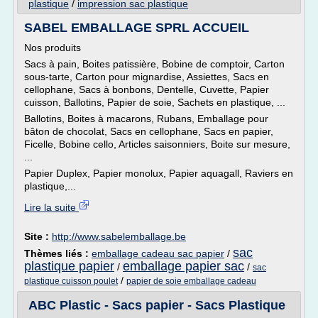
plastique
/
impression sac plastique
SABEL EMBALLAGE SPRL ACCUEIL
Nos produits
Sacs à pain, Boites patissière, Bobine de comptoir, Carton
sous-tarte, Carton pour mignardise, Assiettes, Sacs en
cellophane, Sacs à bonbons, Dentelle, Cuvette, Papier
cuisson, Ballotins, Papier de soie, Sachets en plastique, ...
Ballotins, Boites à macarons, Rubans, Emballage pour
bâton de chocolat, Sacs en cellophane, Sacs en papier,
Ficelle, Bobine cello, Articles saisonniers, Boite sur mesure,
...
Papier Duplex, Papier monolux, Papier aquagall, Raviers en
plastique,...
Lire la suite
Site :
http://www.sabelemballage.be
sac
Thèmes liés :
emballage cadeau sac papier
/
plastique papier
emballage papier sac
/
/
sac
/
plastique cuisson poulet
papier de soie emballage cadeau
ABC Plastic - Sacs papier - Sacs Plastique