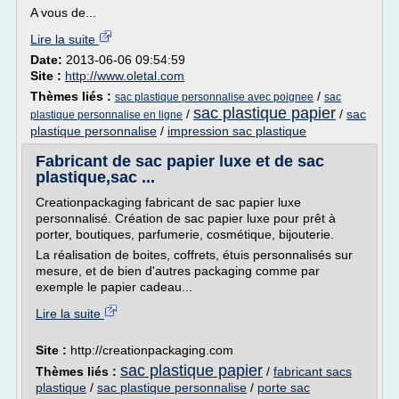
A vous de...
Lire la suite
Date:
2013-06-06 09:54:59
Site :
http://www.oletal.com
Thèmes liés :
/
sac plastique personnalise avec poignee
sac
sac plastique papier
/
/
sac
plastique personnalise en ligne
plastique personnalise
/
impression sac plastique
Fabricant de sac papier luxe et de sac
plastique,sac ...
Creationpackaging fabricant de sac papier luxe
personnalisé. Création de sac papier luxe pour prêt à
porter, boutiques, parfumerie, cosmétique, bijouterie.
La réalisation de boites, coffrets, étuis personnalisés sur
mesure, et de bien d'autres packaging comme par
exemple le papier cadeau...
Lire la suite
Site :
http://creationpackaging.com
sac plastique papier
Thèmes liés :
/
fabricant sacs
plastique
/
sac plastique personnalise
/
porte sac