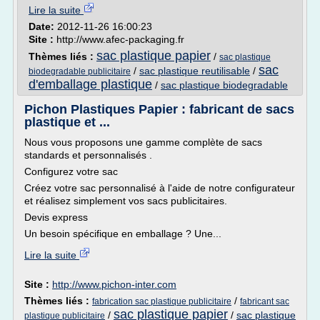
Lire la suite
Date:
2012-11-26 16:00:23
Site :
http://www.afec-packaging.fr
sac plastique papier
Thèmes liés :
/
sac plastique
sac
/
sac plastique reutilisable
/
biodegradable publicitaire
d'emballage plastique
/
sac plastique biodegradable
Pichon Plastiques Papier : fabricant de sacs
plastique et ...
Nous vous proposons une gamme complète de sacs
standards et personnalisés .
Configurez votre sac
Créez votre sac personnalisé à l'aide de notre configurateur
et réalisez simplement vos sacs publicitaires.
Devis express
Un besoin spécifique en emballage ? Une...
Lire la suite
Site :
http://www.pichon-inter.com
Thèmes liés :
/
fabrication sac plastique publicitaire
fabricant sac
sac plastique papier
/
/
sac plastique
plastique publicitaire