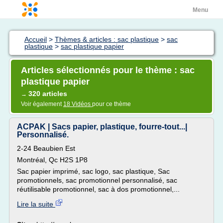
Menu
Accueil
>
Thèmes & articles : sac plastique
>
sac
plastique
>
sac plastique papier
Articles sélectionnés pour le thème : sac
plastique papier
320 articles
→
Voir également
18 Vidéos
pour ce thème
ACPAK | Sacs papier, plastique, fourre-tout...|
Personnalisé.
2-24 Beaubien Est
Montréal, Qc H2S 1P8
Sac papier imprimé, sac logo, sac plastique, Sac
promotionnels, sac promotionnel personnalisé, sac
réutilisable promotionnel, sac à dos promotionnel,...
Lire la suite