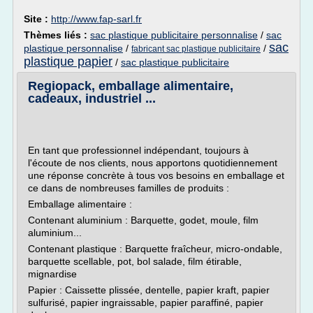
Site :
http://www.fap-sarl.fr
Thèmes liés :
sac plastique publicitaire personnalise
/
sac
sac
plastique personnalise
/
/
fabricant sac plastique publicitaire
plastique papier
/
sac plastique publicitaire
Regiopack, emballage alimentaire,
cadeaux, industriel ...
En tant que professionnel indépendant, toujours à
l'écoute de nos clients, nous apportons quotidiennement
une réponse concrète à tous vos besoins en emballage et
ce dans de nombreuses familles de produits :
Emballage alimentaire :
Contenant aluminium : Barquette, godet, moule, film
aluminium...
Contenant plastique : Barquette fraîcheur, micro-ondable,
barquette scellable, pot, bol salade, film étirable,
mignardise
Papier : Caissette plissée, dentelle, papier kraft, papier
sulfurisé, papier ingraissable, papier paraffiné, papier