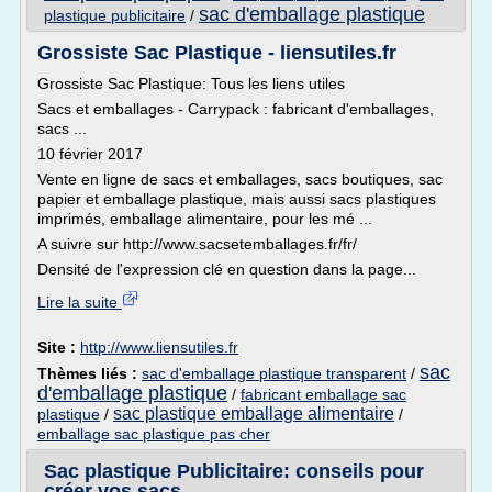
sac d'emballage plastique
plastique publicitaire
/
Grossiste Sac Plastique - liensutiles.fr
Grossiste Sac Plastique: Tous les liens utiles
Sacs et emballages - Carrypack : fabricant d'emballages,
sacs ...
10 février 2017
Vente en ligne de sacs et emballages, sacs boutiques, sac
papier et emballage plastique, mais aussi sacs plastiques
imprimés, emballage alimentaire, pour les mé ...
A suivre sur http://www.sacsetemballages.fr/fr/
Densité de l'expression clé en question dans la page...
Lire la suite
Site :
http://www.liensutiles.fr
sac
Thèmes liés :
sac d'emballage plastique transparent
/
d'emballage plastique
/
fabricant emballage sac
sac plastique emballage alimentaire
plastique
/
/
emballage sac plastique pas cher
Sac plastique Publicitaire: conseils pour
créer vos sacs ...