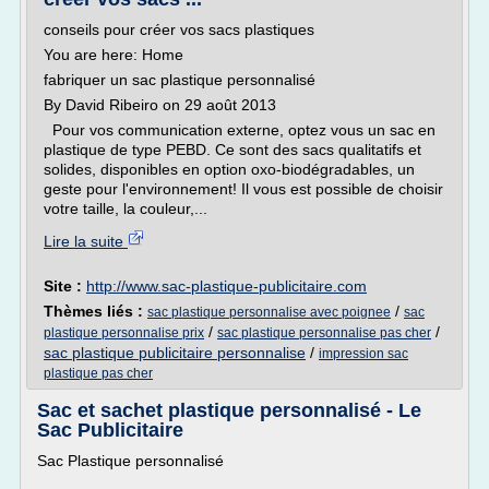
conseils pour créer vos sacs plastiques
You are here: Home
fabriquer un sac plastique personnalisé
By David Ribeiro on 29 août 2013
Pour vos communication externe, optez vous un sac en
plastique de type PEBD. Ce sont des sacs qualitatifs et
solides, disponibles en option oxo-biodégradables, un
geste pour l'environnement! Il vous est possible de choisir
votre taille, la couleur,...
Lire la suite
Site :
http://www.sac-plastique-publicitaire.com
Thèmes liés :
/
sac plastique personnalise avec poignee
sac
/
/
plastique personnalise prix
sac plastique personnalise pas cher
sac plastique publicitaire personnalise
/
impression sac
plastique pas cher
Sac et sachet plastique personnalisé - Le
Sac Publicitaire
Sac Plastique personnalisé