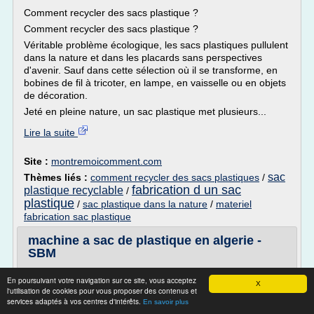
Comment recycler des sacs plastique ?
Comment recycler des sacs plastique ?
Véritable problème écologique, les sacs plastiques pullulent
dans la nature et dans les placards sans perspectives
d'avenir. Sauf dans cette sélection où il se transforme, en
bobines de fil à tricoter, en lampe, en vaisselle ou en objets
de décoration.
Jeté en pleine nature, un sac plastique met plusieurs...
Lire la suite
Site :
montremoicomment.com
sac
Thèmes liés :
comment recycler des sacs plastiques
/
fabrication d un sac
plastique recyclable
/
plastique
/
sac plastique dans la nature
/
materiel
fabrication sac plastique
machine a sac de plastique en algerie -
SBM
vente de couvert en plastique en algerie Petites annonces
En poursuivant votre navigation sur ce site, vous acceptez
... Trouver une petite annonce algerie rapidement et
X
l'utilisation de cookies pour vous proposer des contenus et
simplement vente de couvert en plastique en algerie. ...
services adaptés à vos centres d'intérêts.
En savoir plus