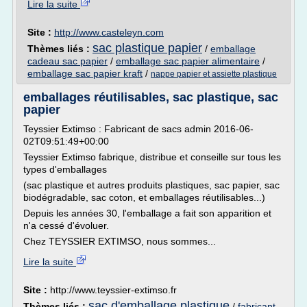
Lire la suite
Site :
http://www.casteleyn.com
sac plastique papier
Thèmes liés :
/
emballage
cadeau sac papier
/
emballage sac papier alimentaire
/
emballage sac papier kraft
/
nappe papier et assiette plastique
emballages réutilisables, sac plastique, sac
papier
Teyssier Extimso : Fabricant de sacs admin 2016-06-
02T09:51:49+00:00
Teyssier Extimso fabrique, distribue et conseille sur tous les
types d'emballages
(sac plastique et autres produits plastiques, sac papier, sac
biodégradable, sac coton, et emballages réutilisables...)
Depuis les années 30, l'emballage a fait son apparition et
n'a cessé d'évoluer.
Chez TEYSSIER EXTIMSO, nous sommes...
Lire la suite
Site :
http://www.teyssier-extimso.fr
sac d'emballage plastique
Thèmes liés :
/
fabricant