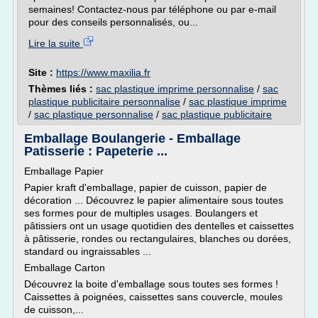
semaines! Contactez-nous par téléphone ou par e-mail
pour des conseils personnalisés, ou...
Lire la suite
Site :
https://www.maxilia.fr
Thèmes liés :
sac plastique imprime personnalise
/
sac
plastique publicitaire personnalise
/
sac plastique imprime
/
sac plastique personnalise
/
sac plastique publicitaire
Emballage Boulangerie - Emballage
Patisserie : Papeterie ...
Emballage Papier
Papier kraft d'emballage, papier de cuisson, papier de
décoration ... Découvrez le papier alimentaire sous toutes
ses formes pour de multiples usages. Boulangers et
pâtissiers ont un usage quotidien des dentelles et caissettes
à pâtisserie, rondes ou rectangulaires, blanches ou dorées,
standard ou ingraissables ...
Emballage Carton
Découvrez la boite d'emballage sous toutes ses formes !
Caissettes à poignées, caissettes sans couvercle, moules
de cuisson,...