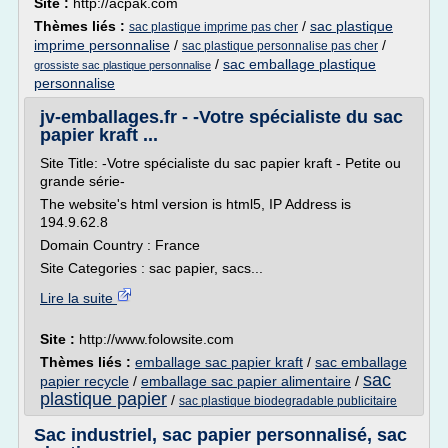
Site :
http://acpak.com
Thèmes liés :
/
sac plastique
sac plastique imprime pas cher
imprime personnalise
/
/
sac plastique personnalise pas cher
/
sac emballage plastique
grossiste sac plastique personnalise
personnalise
jv-emballages.fr - -Votre spécialiste du sac
papier kraft ...
Site Title: -Votre spécialiste du sac papier kraft - Petite ou
grande série-
The website's html version is html5, IP Address is
194.9.62.8
Domain Country : France
Site Categories : sac papier, sacs...
Lire la suite
Site :
http://www.folowsite.com
Thèmes liés :
emballage sac papier kraft
/
sac emballage
sac
papier recycle
/
emballage sac papier alimentaire
/
plastique papier
/
sac plastique biodegradable publicitaire
Sac industriel, sac papier personnalisé, sac