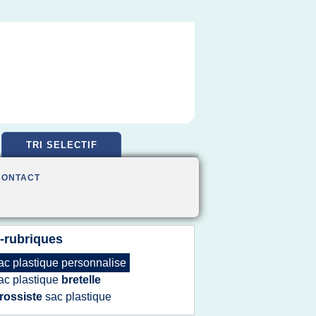
TRI SELECTIF
CONTACT
-rubriques
ac plastique personnalise
ac plastique
bretelle
rossiste
sac plastique