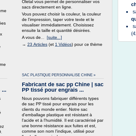
Oletal vous permet de personnaliser vos
c
sacs directement en ligne.
amme
s
Vous pouvez choisir la couleur, la couleur
q
de l'impression, taper votre texte et le
ées
visualiser immédiatement. Choisissez
s
ensuite la taille et quantité désirées.
(4
ux
A vous de...
[suite...]
→
23 Articles
(et
1 Vidéos
) pour ce thème
e
ème
SAC PLASTIQUE PERSONNALISE CHINE »
Fabricant de sac pp Chine | sac
...
PP tissé pour engrais ...
s
Nous pouvons fabriquer différents types
de sac PP tissé pour engrais pour les
clients du monde entier. Notre sac
é
d'emballage plastique est résistant à
l'acide et à l'humidité. Il est caractérisé par
une bonne résistance aux fuites et est,
ez
comme son nom l'indique, utilisé pour
D.