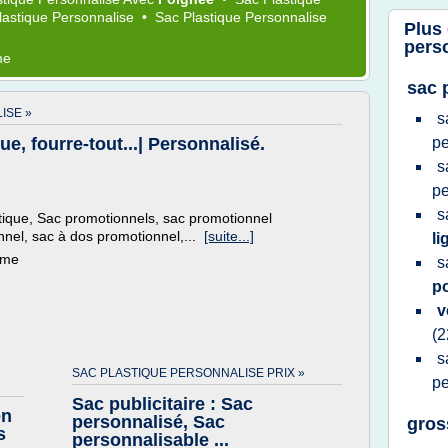
lastique Personnalise
•
Sac Plastique Personnalise
Plus
pers
me
sac 
ISE »
s
e, fourre-tout...| Personnalisé.
pe
s
pe
s
stique, Sac promotionnels, sac promotionnel
onnel, sac à dos promotionnel,...
[suite...]
l
ème
s
p
v
(2
s
SAC PLASTIQUE PERSONNALISE PRIX »
pe
Sac publicitaire : Sac
en
personnalisé, Sac
gros
s
personnalisable ...