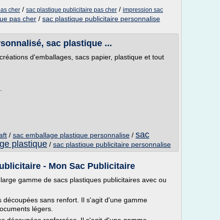
/
/
pas cher
sac plastique publicitaire pas cher
impression sac
que pas cher
/
sac plastique publicitaire personnalise
sonnalisé, sac plastique ...
ations d'emballages, sacs papier, plastique et tout
.
sac
aft
/
sac emballage plastique personnalise
/
ge plastique
/
sac plastique publicitaire personnalise
blicitaire - Mon Sac Publicitaire
large gamme de sacs plastiques publicitaires avec ou
s découpées sans renfort. Il s'agit d'une gamme
ocuments légers.