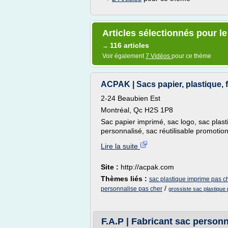
Articles sélectionnés pour l
116 articles
→
Voir également
7 Vidéos
pour ce thème
ACPAK | Sacs papier, plastique, f
2-24 Beaubien Est
Montréal, Qc H2S 1P8
Sac papier imprimé, sac logo, sac plas
personnalisé, sac réutilisable promotion
Lire la suite
Site :
http://acpak.com
Thèmes liés :
sac plastique imprime pas c
/
personnalise pas cher
grossiste sac plastique
F.A.P | Fabricant sac personna