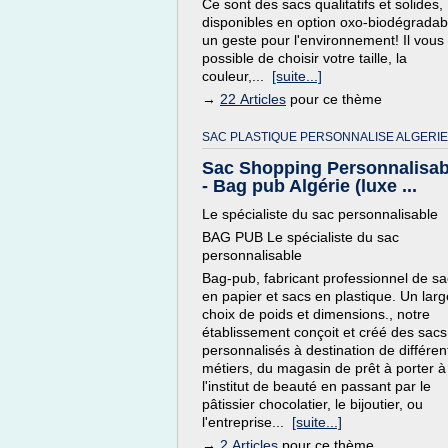
Ce sont des sacs qualitatifs et solides,
disponibles en option oxo-biodégradab
un geste pour l'environnement! Il vous
possible de choisir votre taille, la
couleur,...
[suite...]
→
22 Articles
pour ce thème
SAC PLASTIQUE PERSONNALISE ALGERIE
Sac Shopping Personnalisab
- Bag pub Algérie (luxe ...
Le spécialiste du sac personnalisable
BAG PUB Le spécialiste du sac
personnalisable
Bag-pub, fabricant professionnel de s
en papier et sacs en plastique. Un larg
choix de poids et dimensions., notre
établissement conçoit et créé des sacs
personnalisés à destination de différen
métiers, du magasin de prêt à porter à
l'institut de beauté en passant par le
pâtissier chocolatier, le bijoutier, ou
l'entreprise...
[suite...]
→
2 Articles
pour ce thème