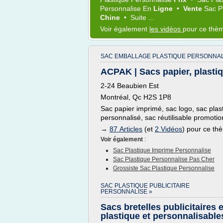
Personnalise
En
Ligne
•
Vente
Sac P
Chine
•
Suite ...
Voir également
les vidéos
pour ce thè
SAC EMBALLAGE PLASTIQUE PERSONNAL
ACPAK | Sacs papier, plastiqu
2-24 Beaubien Est
Montréal, Qc H2S 1P8
Sac papier imprimé, sac logo, sac pla
personnalisé, sac réutilisable promoti
→
87 Articles
(et
2 Vidéos
) pour ce th
Voir également
:
Sac Plastique Imprime Personnalise
Sac Plastique Personnalise Pas Cher
Grossiste Sac Plastique Personnalise
SAC PLASTIQUE PUBLICITAIRE
PERSONNALISE »
Sacs bretelles publicitaires 
plastique et personnalisable