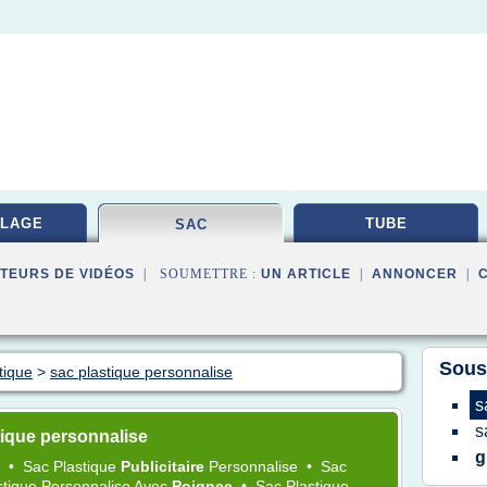
LAGE
TUBE
SAC
TEURS DE VIDÉOS
| SOUMETTRE :
UN ARTICLE
|
ANNONCER
|
Sous
tique
>
sac plastique personnalise
s
s
tique personnalise
g
e
•
Sac Plastique
Publicitaire
Personnalise
•
Sac
stique Personnalise
Avec
Poignee
•
Sac Plastique