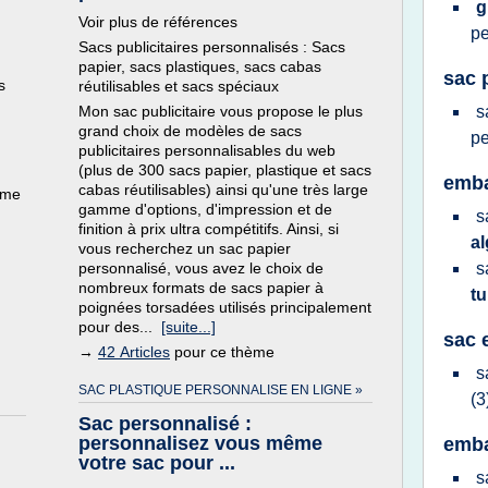
g
Voir plus de références
pe
Sacs publicitaires personnalisés : Sacs
papier, sacs plastiques, sacs cabas
sac 
s
réutilisables et sacs spéciaux
Mon sac publicitaire vous propose le plus
s
grand choix de modèles de sacs
pe
publicitaires personnalisables du web
(plus de 300 sacs papier, plastique et sacs
emba
cabas réutilisables) ainsi qu'une très large
ème
gamme d'options, d'impression et de
s
finition à prix ultra compétitifs. Ainsi, si
al
vous recherchez un sac papier
personnalisé, vous avez le choix de
s
nombreux formats de sacs papier à
tu
poignées torsadées utilisés principalement
pour des...
[suite...]
sac 
→
42 Articles
pour ce thème
s
SAC PLASTIQUE PERSONNALISE EN LIGNE »
(3
Sac personnalisé :
personnalisez vous même
emba
votre sac pour ...
s