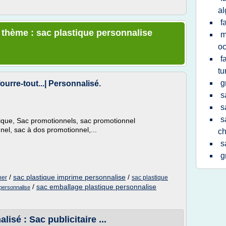
al
f
e thème : sac plastique personnalise
m
oc
f
tu
g
ourre-tout...| Personnalisé.
s
s
s
tique, Sac promotionnels, sac promotionnel
nel, sac à dos promotionnel,...
ch
s
g
/
sac plastique imprime personnalise
/
her
sac plastique
/
sac emballage plastique personnalise
 personnalise
lisé : Sac publicitaire ...