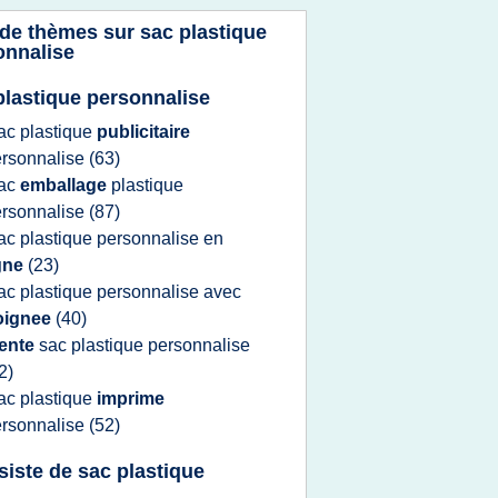
 de thèmes sur
sac plastique
onnalise
plastique personnalise
ac plastique
publicitaire
rsonnalise
(63)
ac
emballage
plastique
rsonnalise
(87)
ac plastique personnalise
en
igne
(23)
ac plastique personnalise
avec
oignee
(40)
ente
sac plastique personnalise
2)
ac plastique
imprime
rsonnalise
(52)
siste de sac plastique