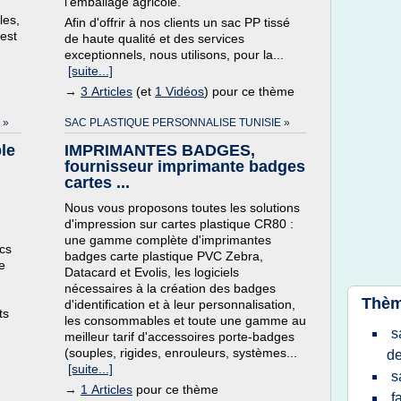
l'emballage agricole.
les,
Afin d'offrir à nos clients un sac PP tissé
 est
de haute qualité et des services
exceptionnels, nous utilisons, pour la...
[suite...]
→
3 Articles
(et
1 Vidéos
) pour ce thème
 »
SAC PLASTIQUE PERSONNALISE TUNISIE »
le
IMPRIMANTES BADGES,
fournisseur imprimante badges
cartes ...
Nous vous proposons toutes les solutions
d'impression sur cartes plastique CR80 :
une gamme complète d'imprimantes
acs
badges carte plastique PVC Zebra,
e
Datacard et Evolis, les logiciels
nécessaires à la création des badges
Thèm
d'identification et à leur personnalisation,
ts
les consommables et toute une gamme au
s
meilleur tarif d'accessoires porte-badges
(souples, rigides, enrouleurs, systèmes...
d
[suite...]
s
→
1 Articles
pour ce thème
f