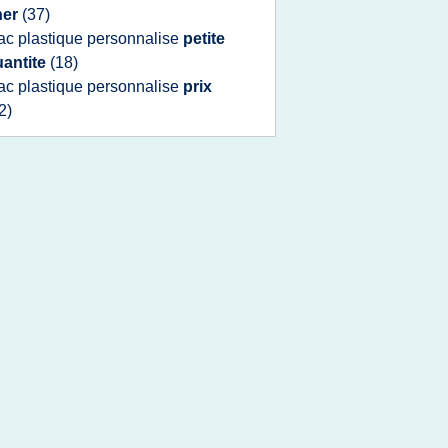
her
(37)
ac plastique personnalise
petite
uantite
(18)
ac plastique personnalise
prix
2)