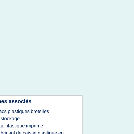
es associés
acs plastiques bretelles
estockage
ac plastique imprime
abricant de caisse plastique en