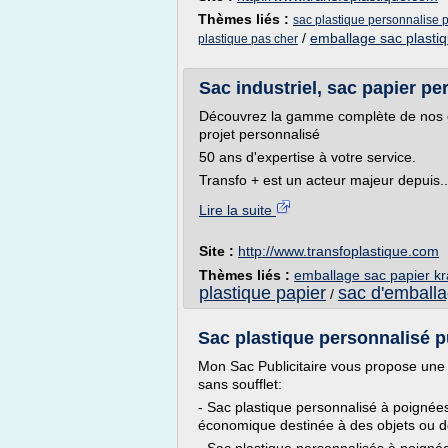
Thèmes liés :
sac plastique personnalise 
/
emballage sac plasti
plastique pas cher
Sac industriel, sac papier per
Découvrez la gamme complète de nos cré
projet personnalisé
50 ans d'expertise à votre service.
Transfo + est un acteur majeur depuis..
Lire la suite
Site :
http://www.transfoplastique.com
Thèmes liés :
emballage sac papier kr
plastique papier
sac d'emballa
/
Sac plastique personnalisé pu
Mon Sac Publicitaire vous propose une 
sans soufflet:
- Sac plastique personnalisé à poignée
économique destinée à des objets ou d