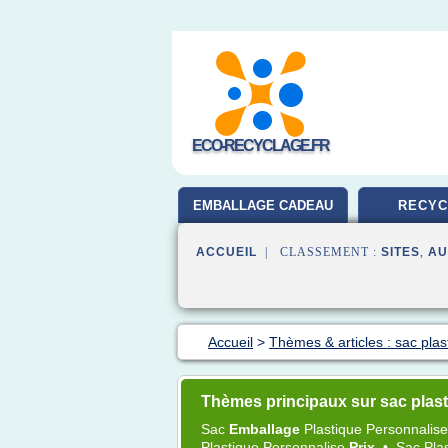
ECO-RECYCLAGE.FR
EMBALLAGE CADEAU
RECYC
ACCUEIL
| CLASSEMENT :
SITES
,
AU
Accueil
>
Thèmes & articles : sac plas
Thèmes principaux sur sac plas
Sac
Emballage
Plastique Personnalis
Plastique Personnalise
Prix
•
Sac Pla