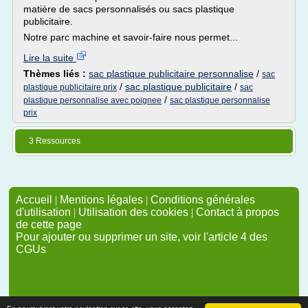
matière de sacs personnalisés ou sacs plastique
publicitaire.
Notre parc machine et savoir-faire nous permet...
Lire la suite
Thèmes liés :
sac plastique publicitaire personnalise
/
sac
/
sac plastique publicitaire
/
plastique publicitaire prix
sac
/
plastique personnalise avec poignee
sac plastique personnalise
prix
3 Ressources
Accueil
|
Mentions légales
|
Conditions générales
d'utilisation
|
Utilisation des cookies
|
Contact à propos
de cette page
Pour ajouter ou supprimer un site, voir l'article 4 des
CGUs