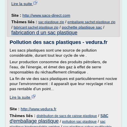
Lire la suite
Site :
http://www.sacs-direct.com
Thèmes liés :
/
sac plastique zip
emballage sachet plastique zip
/
/
pochette plastique sac
/
fabricant sachet plastique zip
fabrication d un sac plastique
Pollution des sacs plastiques - vedura.fr
Les sacs plastiques sont une source de pollution
considérable, durant tout leur cycle de vie .
Leur production consomme des produits pétroliers, de
l'eau, de l'énergie, et émet des gaz à effet de serre
responsables du réchauffement climatique .
La fin de vie des sacs plastiques est particulièrement nocive
pour l'environnement : il apparaît que leur recyclage n'est
pas rentable d'un point...
Lire la suite
Site :
http://www.vedura.fr
sac
Thèmes liés :
/
distribution de sacs de caisse plastique
d'emballage plastique
/
/
pollution sac plastique
sac
/