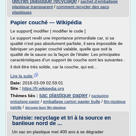
dechet plastique recyclage
/
sachet d'emballage
plastique transparent
/
comment recycler des sacs
plastiques
Papier couché — Wikipédia
Le support[ modifier | modifier le code ]
Le support revêt une importance primordiale car, si sa
qualité n'est pas absolument parfaite, il sera impossible de
fabriquer un papier couché valable, quelle que soit la
qualité de la sauce ou la façon de l'étaler. Les principales
caractéristiques d'un support de couche sont les suivantes :
il doit être très solide, car la couche, qui est...
Lire la suite
Date:
2018-03-09 02:59:01
Site :
https://fr.wikipedia.org
sac plastique papier
Thèmes liés :
/
packaging
/
emballage carton papier bulle
/
emballage papier
film plastique
/
palette
decoupe laser film plastique
Tunisie: recyclage et tri à la source en
banlieue nord de ...
Un sac en plastique met 400 ans à se dégrader