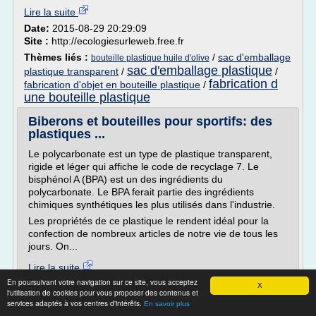
Lire la suite
Date:
2015-08-29 20:29:09
Site :
http://ecologiesurleweb.free.fr
Thèmes liés :
/
sac d'emballage
bouteille plastique huile d'olive
sac d'emballage plastique
plastique transparent
/
/
fabrication d
fabrication d'objet en bouteille plastique
/
une bouteille plastique
Biberons et bouteilles pour sportifs: des
plastiques ...
Le polycarbonate est un type de plastique transparent,
rigide et léger qui affiche le code de recyclage 7. Le
bisphénol A (BPA) est un des ingrédients du
polycarbonate. Le BPA ferait partie des ingrédients
chimiques synthétiques les plus utilisés dans l'industrie.
Les propriétés de ce plastique le rendent idéal pour la
confection de nombreux articles de notre vie de tous les
jours. On...
Lire la suite
En poursuivant votre navigation sur ce site, vous acceptez
X
l'utilisation de cookies pour vous proposer des contenus et
Site :
http://extenso.org
services adaptés à vos centres d'intérêts.
En savoir plus
Thèmes liés :
fabrication d'objet en bouteille plastique
/