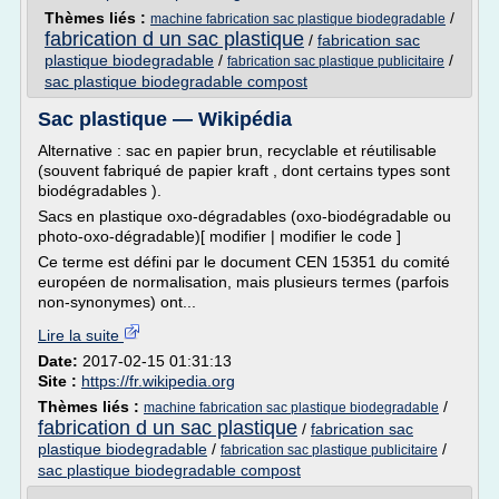
Thèmes liés :
/
machine fabrication sac plastique biodegradable
fabrication d un sac plastique
/
fabrication sac
plastique biodegradable
/
/
fabrication sac plastique publicitaire
sac plastique biodegradable compost
Sac plastique — Wikipédia
Alternative : sac en papier brun, recyclable et réutilisable
(souvent fabriqué de papier kraft , dont certains types sont
biodégradables ).
Sacs en plastique oxo-dégradables (oxo-biodégradable ou
photo-oxo-dégradable)[ modifier | modifier le code ]
Ce terme est défini par le document CEN 15351 du comité
européen de normalisation, mais plusieurs termes (parfois
non-synonymes) ont...
Lire la suite
Date:
2017-02-15 01:31:13
Site :
https://fr.wikipedia.org
Thèmes liés :
/
machine fabrication sac plastique biodegradable
fabrication d un sac plastique
/
fabrication sac
plastique biodegradable
/
/
fabrication sac plastique publicitaire
sac plastique biodegradable compost