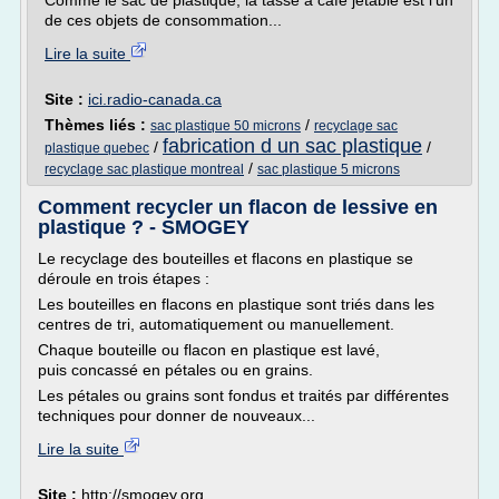
Comme le sac de plastique, la tasse à café jetable est l'un
de ces objets de consommation...
Lire la suite
Site :
ici.radio-canada.ca
Thèmes liés :
/
sac plastique 50 microns
recyclage sac
fabrication d un sac plastique
/
/
plastique quebec
/
recyclage sac plastique montreal
sac plastique 5 microns
Comment recycler un flacon de lessive en
plastique ? - SMOGEY
Le recyclage des bouteilles et flacons en plastique se
déroule en trois étapes :
Les bouteilles en flacons en plastique sont triés dans les
centres de tri, automatiquement ou manuellement.
Chaque bouteille ou flacon en plastique est lavé,
puis concassé en pétales ou en grains.
Les pétales ou grains sont fondus et traités par différentes
techniques pour donner de nouveaux...
Lire la suite
Site :
http://smogey.org