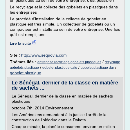
en plastiques au sein de votre entreprise, c'est possible !
Le recyclage et la collecte des gobelets en plastiques dans
les entreprises
Le procédé d'installation de la collecte de gobelet en
plastique est très simple. Un collecteur de gobelets ou un
compacteur est installé au sein de votre entreprise. Une fois
qu'il est rempli, une...
Lire la suite
Site :
http://www.sequovia.com
Thèmes liés :
/
entreprise recyclage gobelets plastiques
recyclage
/
/
/
gobelets plastique
gobelet plastique cafe
gobelet plastique dur
gobelet plastique
Le Sénégal, dernier de la classe en matière
de sachets ...
Le Sénégal, dernier de la classe en matière de sachets
plastiques
octobre 7th, 2014 Environnement
Les Amérindiens demandent à la justice l'arrêt de la
construction de l'oléoduc dans le Dakota
Chaque minute, la planète consomme environ un million