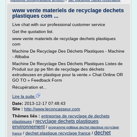
plastique biodegradable amidon
sac plastique cabas reutilisable
www vente materiels de recyclage dechets
plastiques com ...
Live chat with our professional customer service
Get the quotation list.
www vente materiels de recyclage dechets plastiques
com
Machine De Recyclage Des Déchets Plastiques - Machine
- Alibaba
Machine De Recyclage Des Déchets Plastiques Listes de
Produit sur pp pe film de recyclage des déchets
extrudeuses en plastique pour la vente.» Chat Online OR
GO TO » Feedback Form
Récupération et...
Lire la suite
Date:
2013-12-17 07:48:43
Site :
http://www.leconcasseur.com
Thèmes liés :
entreprise de recyclage de dechets
recyclage dechets plastiques
plastiques
/
environnement
/
programme politique dechet plastique recyclage
dechet
/
dechet plastique recyclage france
/
france