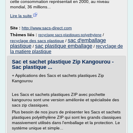
cette consommation représentait en 2000, au niveau
mondial, 36 millions...
Lire la suite
Site :
http://www.sacs-direct.com
Thèmes liés :
/
recyclage sacs plastiques polyethylene
sac d'emballage
recyclage des sacs plastique
/
plastique
sac plastique emballage
recyclage de
/
/
la matiere plastique
Sac et sachet plastique Zip Kangourou -
Sac plastique ...
+ Applications des Sacs et sachets plastiques Zip
Kangourou
Les Sacs et sachets plastiques ZIP avec pochette
kangourou sont une version améliorée et spécialisée des
sacs zip classiques.
Plus besoin de nos jours de présenter les Sacs et sachets
plastiques polyéthylène ZIP qui sont les grands classiques
massivement utilisés dans l'emballage et la protection. Le
système unique et simple...