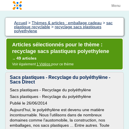
Menu
Accueil
>
Thèmes & articles : emballage cadeau
>
sac
plastique recyclable
>
recyclage sacs plastiques
polyethylene
Articles sélectionnés pour le thème :
recyclage sacs plastiques polyethylene
49 articles
→
Voir également
1 Vidéos
pour ce thème
Sacs plastiques - Recyclage du polyéthylène -
Sacs Direct
Sacs plastiques - Recyclage du polyéthylène
Sacs plastiques - Recyclage du polyéthylène
Publié le 26/06/2014
Aujourd'hui, le polyéthylène est devenu une matière
incontournable. Nous l'utilisons dans de nombreux
domaines comme l'austomobile, la construction, nos
emballages, nos sacs plastiques ... Entre autres. Toute