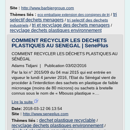
Site :
http://www.barbiergroup.com
tri
Thèmes liés :
/
eco emballage extension des consignes de tri
selectif dechets menagers
/
tri selectif des dechets
tri et recyclage des dechets menagers
industriels
/
/
recyclage dechets plastiques environnement
COMMENT RECYCLER LES DECHETS
PLASTIQUES AU SENEGAL | SenePlus
COMMENT RECYCLER LES DÉCHETS PLASTIQUES AU
SÉNÉGAL
Adams Tidjani | Publication 03/02/2016
Par la loi n° 2015/09 du 04 mai 2015 qui est entrée en
vigueur le lundi 4 janvier 2016, l'Etat du Sénégal vient de
procéder à l'interdiction des sachets en plastique de faible
micronage (moins de 80 microns) ou sachets à bretelle
connus sous le nom de « Mbouss plastique »....
Lire la suite
Date:
2018-03-12 06:13:54
Site :
http://www.seneplus.com
dechet plastique recyclable
Thèmes liés :
/
recyclage dechets plastiques environnement
/