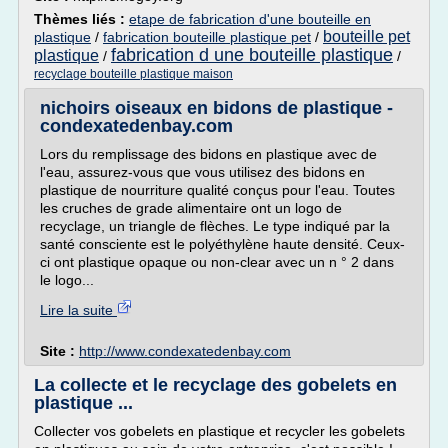
Thèmes liés :
etape de fabrication d'une bouteille en
bouteille pet
plastique
/
fabrication bouteille plastique pet
/
fabrication d une bouteille plastique
plastique
/
/
recyclage bouteille plastique maison
nichoirs oiseaux en bidons de plastique -
condexatedenbay.com
Lors du remplissage des bidons en plastique avec de
l'eau, assurez-vous que vous utilisez des bidons en
plastique de nourriture qualité conçus pour l'eau. Toutes
les cruches de grade alimentaire ont un logo de
recyclage, un triangle de flèches. Le type indiqué par la
santé consciente est le polyéthylène haute densité. Ceux-
ci ont plastique opaque ou non-clear avec un n ° 2 dans
le logo...
Lire la suite
Site :
http://www.condexatedenbay.com
La collecte et le recyclage des gobelets en
plastique ...
Collecter vos gobelets en plastique et recycler les gobelets