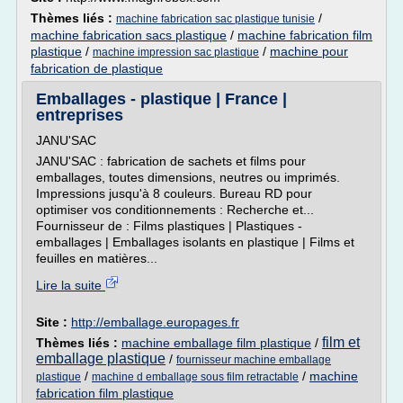
Thèmes liés :
/
machine fabrication sac plastique tunisie
machine fabrication sacs plastique
/
machine fabrication film
plastique
/
/
machine pour
machine impression sac plastique
fabrication de plastique
Emballages - plastique | France |
entreprises
JANU'SAC
JANU'SAC : fabrication de sachets et films pour
emballages, toutes dimensions, neutres ou imprimés.
Impressions jusqu'à 8 couleurs. Bureau RD pour
optimiser vos conditionnements : Recherche et...
Fournisseur de : Films plastiques | Plastiques -
emballages | Emballages isolants en plastique | Films et
feuilles en matières...
Lire la suite
Site :
http://emballage.europages.fr
film et
Thèmes liés :
machine emballage film plastique
/
emballage plastique
/
fournisseur machine emballage
/
/
machine
plastique
machine d emballage sous film retractable
fabrication film plastique