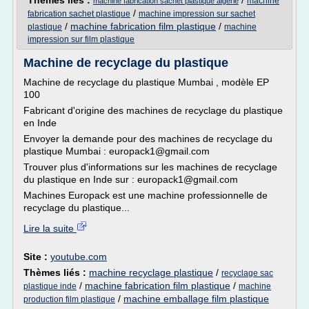
Thèmes liés :
/
machine
machine fabrication sachet plastique algerie
/
fabrication sachet plastique
machine impression sur sachet
/
machine fabrication film plastique
/
plastique
machine
impression sur film plastique
Machine de recyclage du plastique
Machine de recyclage du plastique Mumbai , modèle EP
100
Fabricant d'origine des machines de recyclage du plastique
en Inde
Envoyer la demande pour des machines de recyclage du
plastique Mumbai : europack1@gmail.com
Trouver plus d'informations sur les machines de recyclage
du plastique en Inde sur : europack1@gmail.com
Machines Europack est une machine professionnelle de
recyclage du plastique...
Lire la suite
Site :
youtube.com
Thèmes liés :
machine recyclage plastique
/
recyclage sac
/
machine fabrication film plastique
/
plastique inde
machine
/
machine emballage film plastique
production film plastique