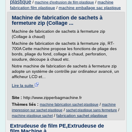
plastique
/
/
machine
machine d'extrusion de film plastique
fabrication film plastique
/
machine emballage sac plastique
Machine de fabrication de sachets à
fermeture zip (Collage ...
Machine de fabrication de sachets à fermeture zip
(Collage à chaud)
Machine de fabrication de sachets à fermeture zip, RT-
700A Cette machine propose les fonctions de pliage des
bords, pliage du fond, collage à chaud, perforation,
soudure, découpe à chaud etc.
Notre machine de fabrication de sachets à fermeture zip
adopte un système de contrôle par ordinateur avancé, un
afficheur LCD et...
Lire la suite
Site :
http://www.zipperbagmachine.fr
Thèmes liés :
/
machine fabrication sachet plastique
machine
/
/
impression sur sachet plastique
sachet plastique sans fermeture
/
fabrication sachet plastique
machine plastique sachet
Extrudeuse de film PE,Extrudeuse de
film,Machine à ...