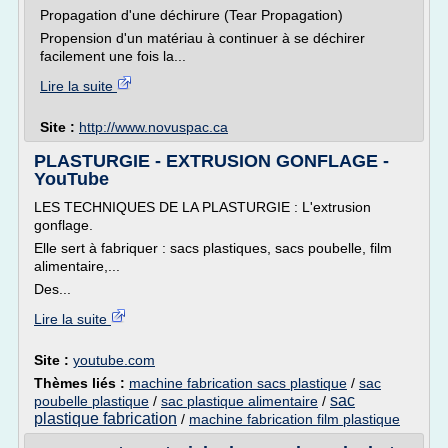
Propagation d'une déchirure (Tear Propagation)
Propension d'un matériau à continuer à se déchirer
facilement une fois la...
Lire la suite
Site :
http://www.novuspac.ca
PLASTURGIE - EXTRUSION GONFLAGE -
YouTube
LES TECHNIQUES DE LA PLASTURGIE : L'extrusion
gonflage.
Elle sert à fabriquer : sacs plastiques, sacs poubelle, film
alimentaire,...
Des...
Lire la suite
Site :
youtube.com
Thèmes liés :
machine fabrication sacs plastique
/
sac
sac
poubelle plastique
/
sac plastique alimentaire
/
plastique fabrication
/
machine fabrication film plastique