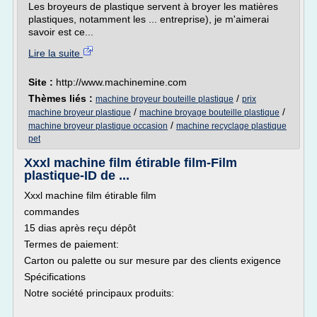
Les broyeurs de plastique servent à broyer les matières
plastiques, notamment les ... entreprise), je m'aimerai
savoir est ce...
Lire la suite
Site :
http://www.machinemine.com
Thèmes liés :
/
machine broyeur bouteille plastique
prix
/
/
machine broyeur plastique
machine broyage bouteille plastique
/
machine broyeur plastique occasion
machine recyclage plastique
pet
Xxxl machine film étirable film-Film
plastique-ID de ...
Xxxl machine film étirable film
commandes
15 dias après reçu dépôt
Termes de paiement:
Carton ou palette ou sur mesure par des clients exigence
Spécifications
Notre société principaux produits: