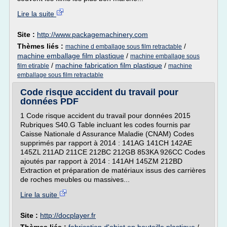
Lire la suite
Site :
http://www.packagemachinery.com
Thèmes liés :
/
machine d emballage sous film retractable
machine emballage film plastique
/
machine emballage sous
/
machine fabrication film plastique
/
film etirable
machine
emballage sous film retractable
Code risque accident du travail pour
données PDF
1 Code risque accident du travail pour données 2015
Rubriques S40.G Table incluant les codes fournis par
Caisse Nationale d Assurance Maladie (CNAM) Codes
supprimés par rapport à 2014 : 141AG 141CH 142AE
145ZL 211AD 211CE 212BC 212GB 853KA 926CC Codes
ajoutés par rapport à 2014 : 141AH 145ZM 212BD
Extraction et préparation de matériaux issus des carrières
de roches meubles ou massives...
Lire la suite
Site :
http://docplayer.fr