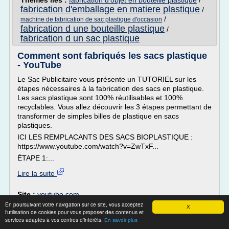
Thèmes liés :
fabrication d'objet en bouteille plastique
/
fabrication d'emballage en matiere plastique
/
/
machine de fabrication de sac plastique d'occasion
fabrication d une bouteille plastique
/
fabrication d un sac plastique
Comment sont fabriqués les sacs plastique
- YouTube
Le Sac Publicitaire vous présente un TUTORIEL sur les
étapes nécessaires à la fabrication des sacs en plastique.
Les sacs plastique sont 100% réutilisables et 100%
recyclables. Vous allez découvrir les 3 étapes permettant de
transformer de simples billes de plastique en sacs
plastiques.
ICI LES REMPLACANTS DES SACS BIOPLASTIQUE :
https://www.youtube.com/watch?v=ZwTxF...
ÉTAPE 1:...
Lire la suite
Site :
youtube.com
En poursuivant votre navigation sur ce site, vous acceptez
fabrication d
Thèmes liés :
/
fabrication sac plastique bio
X
l'utilisation de cookies pour vous proposer des contenus et
un sac plastique
/
/
fabrication sac plastique publicitaire
sac
services adaptés à vos centres d'intérêts.
En savoir plus
/
plastique imprime a poignees decoupees
machine fabrication sac