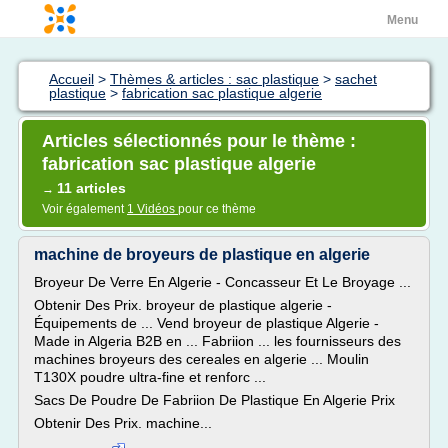
Menu
Accueil
>
Thèmes & articles : sac plastique
>
sachet
plastique
>
fabrication sac plastique algerie
Articles sélectionnés pour le thème :
fabrication sac plastique algerie
11 articles
→
Voir également
1 Vidéos
pour ce thème
machine de broyeurs de plastique en algerie
Broyeur De Verre En Algerie - Concasseur Et Le Broyage ...
Obtenir Des Prix. broyeur de plastique algerie -
Équipements de ... Vend broyeur de plastique Algerie -
Made in Algeria B2B en ... Fabriion ... les fournisseurs des
machines broyeurs des cereales en algerie ... Moulin
T130X poudre ultra-fine et renforc ...
Sacs De Poudre De Fabriion De Plastique En Algerie Prix
Obtenir Des Prix. machine...