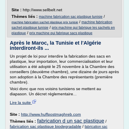
Site :
http://www.sellbelt.net
Thèmes liés :
/
machine fabrication sac plastique tunisie
/
machine fabrication
machine fabrication sachet plastique prix tunisie
/
sachet plastique tunisie
prix machine qui fabrique les sachets en
/
plastique
prix machine qui fabrique sacs plastique
Après le Maroc, la Tunisie et l'Algérie
interdiront-ils ...
Un projet de loi pour interdire la fabrication des sacs en
plastique, leur importation, leur commercialisation et leur
utilisation a été adopté le 25 novembre à la Chambre des
conseillers (deuxième chambre), une dizaine de jours après
son adoption à la Chambre des représentants (première
chambre).
Voici donc que nos voisins tunisiens se mettent au
diapason. Un décret réglementaire...
Lire la suite
Site :
http://www.huffpostmaghreb.com
fabrication d un sac plastique
Thèmes liés :
/
fabrication sac plastique biodegradable
/
fabrication sac