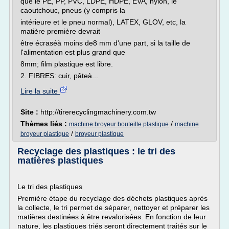
que le PE, PP, PVC, LDPE, HDPE, EVA, nylon, le
caoutchouc, pneus (y compris la
intérieure et le pneu normal), LATEX, GLOV, etc, la
matière première devrait
être écraséà moins de8 mm d'une part, si la taille de
l'alimentation est plus grand que
8mm; film plastique est libre.
2. FIBRES: cuir, pâteà...
Lire la suite
Site :
http://tirerecyclingmachinery.com.tw
Thèmes liés :
/
machine broyeur bouteille plastique
machine
/
broyeur plastique
broyeur plastique
Recyclage des plastiques : le tri des
matières plastiques
Le tri des plastiques
Première étape du recyclage des déchets plastiques après
la collecte, le tri permet de séparer, nettoyer et préparer les
matières destinées à être revalorisées. En fonction de leur
nature, les plastiques triés seront directement traités sur le