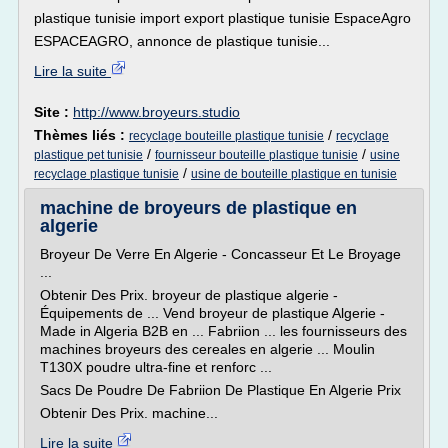
plastique tunisie import export plastique tunisie EspaceAgro
ESPACEAGRO, annonce de plastique tunisie...
Lire la suite
Site :
http://www.broyeurs.studio
Thèmes liés :
/
recyclage bouteille plastique tunisie
recyclage
/
/
plastique pet tunisie
fournisseur bouteille plastique tunisie
usine
/
recyclage plastique tunisie
usine de bouteille plastique en tunisie
machine de broyeurs de plastique en
algerie
Broyeur De Verre En Algerie - Concasseur Et Le Broyage
...
Obtenir Des Prix. broyeur de plastique algerie -
Équipements de ... Vend broyeur de plastique Algerie -
Made in Algeria B2B en ... Fabriion ... les fournisseurs des
machines broyeurs des cereales en algerie ... Moulin
T130X poudre ultra-fine et renforc ...
Sacs De Poudre De Fabriion De Plastique En Algerie Prix
Obtenir Des Prix. machine...
Lire la suite