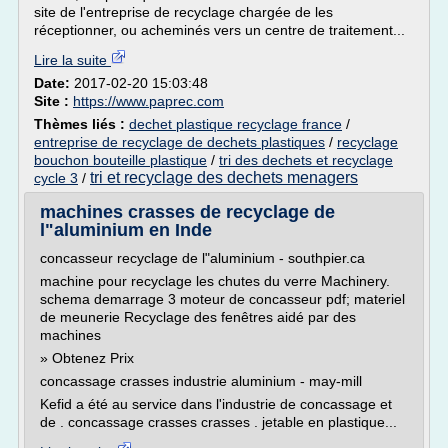
site de l'entreprise de recyclage chargée de les
réceptionner, ou acheminés vers un centre de traitement...
Lire la suite
Date:
2017-02-20 15:03:48
Site :
https://www.paprec.com
Thèmes liés :
dechet plastique recyclage france
/
entreprise de recyclage de dechets plastiques
/
recyclage
bouchon bouteille plastique
/
tri des dechets et recyclage
tri et recyclage des dechets menagers
cycle 3
/
machines crasses de recyclage de
l"aluminium en Inde
concasseur recyclage de l"aluminium - southpier.ca
machine pour recyclage les chutes du verre Machinery.
schema demarrage 3 moteur de concasseur pdf; materiel
de meunerie Recyclage des fenêtres aidé par des
machines
» Obtenez Prix
concassage crasses industrie aluminium - may-mill
Kefid a été au service dans l'industrie de concassage et
de . concassage crasses crasses . jetable en plastique...