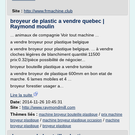
Site :
http://www.frmachine.club
broyeur de plastic a vendre quebec |
Raymond moulin
... animaux de compagnie Voir tout machine ...
a vendre broyeur pour plastique belgique
a vendre broyeur pour plastique belgique. ... à vendre
cloches légères de blanchiment quantité:11500
prix:0.32/pièce possibilité de négocier...
broyeur bouteille plastique a vendre tunisie
a vendre broyeur de plastique 600mm en bon etat de
marche. 6 lames mobiles et 4 ...
broyeur forestier usager a...
Lire la suite
Date:
2014-11-26 10:45:31
Site :
http://www.raymondmill.com
Thèmes liés :
/
machine broyeur bouteille plastique
prix machine
/
/
broyeur plastique
machine broyeur plastique occasion
machine
/
broyeur plastique
broyeur plastique