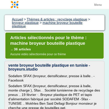
Menu
Accueil
>
Thèmes & articles : recyclage plastique
>
broyeur plastique
>
machine broyeur bouteille
plastique
Articles sélectionnés pour le thème :
machine broyeur bouteille plastique
36 articles
→
Aucune vidéo sélectionnée pour ce thème
vente broyeur bouteille plastique en tunisie -
broyeurs.studio
Sodafem SFAX (broyeur, densificateur, presse à balle . -
Facebook
Sodafem SFAX (broyeur, densificateur, presse à balle,
monte charge ), Sfax. . Société tunisienne de recyclage des
pneus .. 19 février ·. Broyeur plastique de PET et tapis
d'alimentation fabriqué par société SODAFEM -Sfax -
TUNISIE .. Mokhles Ben Said Dellagi Bonjour monsieur je
cherche une presse de bouteilles pet.