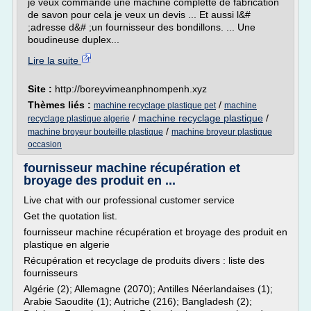
je veux commande une machine complette de fabrication
de savon pour cela je veux un devis ... Et aussi l&#
;adresse d&# ;un fournisseur des bondillons. ... Une
boudineuse duplex...
Lire la suite
Site :
http://boreyvimeanphnompenh.xyz
Thèmes liés :
/
machine recyclage plastique pet
machine
/
machine recyclage plastique
/
recyclage plastique algerie
/
machine broyeur bouteille plastique
machine broyeur plastique
occasion
fournisseur machine récupération et
broyage des produit en ...
Live chat with our professional customer service
Get the quotation list.
fournisseur machine récupération et broyage des produit en
plastique en algerie
Récupération et recyclage de produits divers : liste des
fournisseurs
Algérie (2); Allemagne (2070); Antilles Néerlandaises (1);
Arabie Saoudite (1); Autriche (216); Bangladesh (2);