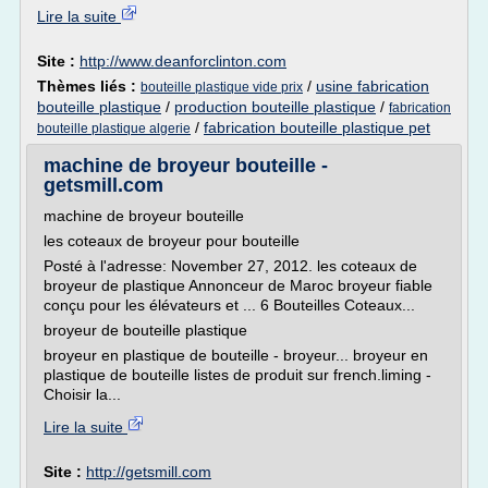
Lire la suite
Site :
http://www.deanforclinton.com
Thèmes liés :
/
usine fabrication
bouteille plastique vide prix
bouteille plastique
/
production bouteille plastique
/
fabrication
/
fabrication bouteille plastique pet
bouteille plastique algerie
machine de broyeur bouteille -
getsmill.com
machine de broyeur bouteille
les coteaux de broyeur pour bouteille
Posté à l'adresse: November 27, 2012. les coteaux de
broyeur de plastique Annonceur de Maroc broyeur fiable
conçu pour les élévateurs et ... 6 Bouteilles Coteaux...
broyeur de bouteille plastique
broyeur en plastique de bouteille - broyeur... broyeur en
plastique de bouteille listes de produit sur french.liming -
Choisir la...
Lire la suite
Site :
http://getsmill.com