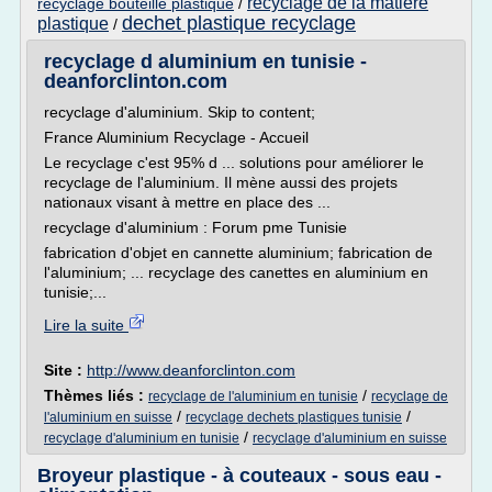
recyclage de la matiere
recyclage bouteille plastique
/
dechet plastique recyclage
plastique
/
recyclage d aluminium en tunisie -
deanforclinton.com
recyclage d'aluminium. Skip to content;
France Aluminium Recyclage - Accueil
Le recyclage c'est 95% d ... solutions pour améliorer le
recyclage de l'aluminium. Il mène aussi des projets
nationaux visant à mettre en place des ...
recyclage d'aluminium : Forum pme Tunisie
fabrication d'objet en cannette aluminium; fabrication de
l'aluminium; ... recyclage des canettes en aluminium en
tunisie;...
Lire la suite
Site :
http://www.deanforclinton.com
Thèmes liés :
/
recyclage de l'aluminium en tunisie
recyclage de
/
/
l'aluminium en suisse
recyclage dechets plastiques tunisie
/
recyclage d'aluminium en tunisie
recyclage d'aluminium en suisse
Broyeur plastique - à couteaux - sous eau -