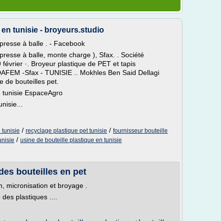
 en tunisie - broyeurs.studio
presse à balle . - Facebook
resse à balle, monte charge ), Sfax. . Société
février ·. Broyeur plastique de PET et tapis
ODAFEM -Sfax - TUNISIE .. Mokhles Ben Said Dellagi
 de bouteilles pet.
ue tunisie EspaceAgro
isie...
/
/
 tunisie
recyclage plastique pet tunisie
fournisseur bouteille
/
unisie
usine de bouteille plastique en tunisie
es bouteilles en pet
, micronisation et broyage .
des plastiques ....