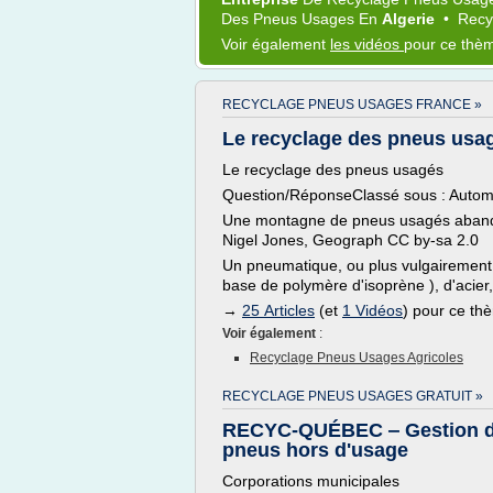
Des
Pneus Usages
En
Algerie
•
Recy
Voir également
les vidéos
pour ce thè
RECYCLAGE PNEUS USAGES FRANCE »
Le recyclage des pneus usag
Le recyclage des pneus usagés
Question/RéponseClassé sous : Automo
Une montagne de pneus usagés abandon
Nigel Jones, Geograph CC by-sa 2.0
Un pneumatique, ou plus vulgairemen
base de polymère d'isoprène ), d'acier,
→
25 Articles
(et
1 Vidéos
) pour ce th
Voir également
:
Recyclage Pneus Usages Agricoles
RECYCLAGE PNEUS USAGES GRATUIT »
RECYC-QUÉBEC ‒ Gestion 
pneus hors d'usage
Corporations municipales