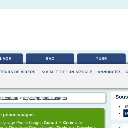
LAGE
SAC
TUBE
TEURS DE VIDÉOS
| SOUMETTRE :
UN ARTICLE
|
ANNONCER
|
Sous
age cadeau
>
recyclage pneus usages
r
r
ge pneus usages
ecyclage Pneus Usages
Gratuit
•
Creer
Une
es
•
Recyclage Pneus Usages
Tunisie
•
Recyclage