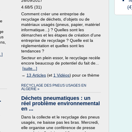
r
26/09/2017
4.68/5 (31)
(4
e
Comment créer une entreprise de
recyclage de déchets, d'objets ou de
re
matériaux usagés (pneus, papier, matériel
informatique...) ? Quelles sont les
ge
démarches et les étapes de création d'une
us
entreprise de recyclage ? Quelle est la
ons,
réglementation et quelles sont les
tendances ?
.]
Secteur en plein essor, le recyclage recèle
encore beaucoup de potentiel du fait de...
[suite...]
→
13 Articles
(et
1 Vidéos
) pour ce thème
RECYCLAGE DES PNEUS USAGES EN
ALGERIE »
Déchets pneumatiques : un
.
réel problème environnemental
en ...
e
Dans la collecte et le recyclage des pneus
usagés, ne baisse pas les bras. Mercredi,
elle organise une conférence de presse