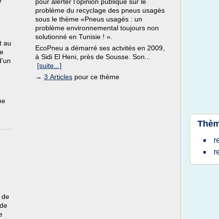
e
pour alerter l'opinion publique sur le
problème du recyclage des pneus usagés
sous le thème «Pneus usagés : un
problème environnemental toujours non
solutionné en Tunisie ! ».
t au
EcoPneu a démarré ses actvités en 2009,
re
à Sidi El Heni, près de Sousse. Son...
d'un
[suite...]
→
3 Articles
pour ce thème
me
Thèm
r
r
 de
 de
e