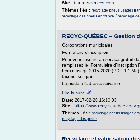
Site :
futura-sciences.com
Thèmes liés :
recyclage pneus usages fra
/
recyclage des pneus en france
recyclage d
RECYC-QUÉBEC ‒ Gestion de
Corporations municipales
Formulaire d'inscription
Pour vous inscrire au service gratuit d
remplissez le Formulaire d'inscriptio
hors d'usage 2015-2020 (PDF, 1.1 Mo) .
façons, soit par :
La poste à l'adresse suivante...
Lire la suite
Date:
2017-02-20 16:10:03
Site :
https://www.recyc-quebec.gouv.q
Thèmes liés :
recyclage pneus usages grat
recyclage des pneus
Recyclage et valorisation de