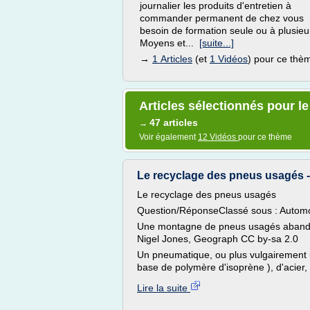
journalier les produits d'entretien à
commander permanent de chez vous
besoin de formation seule ou à plusieu
Moyens et...
[suite...]
→
1 Articles
(et
1 Vidéos
) pour ce thè
Articles sélectionnés pour l
47 articles
→
Voir également
12 Vidéos
pour ce thème
Le recyclage des pneus usagés -
Le recyclage des pneus usagés
Question/RéponseClassé sous : Automo
Une montagne de pneus usagés abandon
Nigel Jones, Geograph CC by-sa 2.0
Un pneumatique, ou plus vulgairement
base de polymère d'isoprène ), d'acier, 
Lire la suite