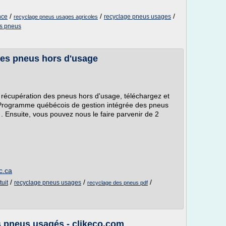
/
/
/
nce
recyclage pneus usages
recyclage pneus usages agricoles
es pneus
s pneus hors d'usage
e récupération des pneus hors d'usage, téléchargez et
n Programme québécois de gestion intégrée des pneus
 Ensuite, vous pouvez nous le faire parvenir de 2
c.ca
/
/
/
uit
recyclage pneus usages
recyclage des pneus pdf
s pneus usagés - clikeco.com