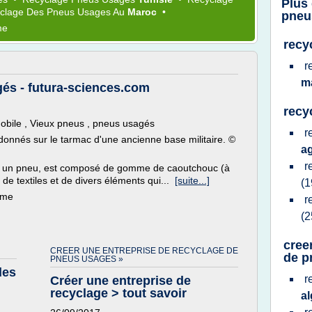
Plus
clage
Des
Pneus Usages
Au
Maroc
•
pneu
me
recy
r
m
és - futura-sciences.com
recy
bile , Vieux pneus , pneus usagés
r
nés sur le tarmac d'une ancienne base militaire. ©
a
r
t un pneu, est composé de gomme de caoutchouc (à
 de textiles et de divers éléments qui...
[suite...]
(1
ème
r
(2
cree
CREER UNE ENTREPRISE DE RECYCLAGE DE
de p
PNEUS USAGES »
des
r
Créer une entreprise de
recyclage > tout savoir
al