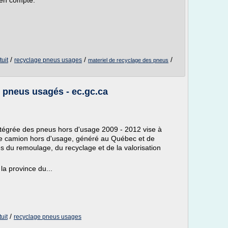
 en compte.
/
/
/
uit
recyclage pneus usages
materiel de recyclage des pneus
pneus usagés - ec.gc.ca
tégrée des pneus hors d'usage 2009 - 2012 vise à
de camion hors d'usage, généré au Québec et de
tries du remoulage, du recyclage et de la valorisation
a province du...
/
uit
recyclage pneus usages