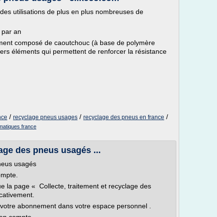
es utilisations de plus en plus nombreuses de
 par an
ment composé de caoutchouc (à base de polymère
divers éléments qui permettent de renforcer la résistance
/
/
/
nce
recyclage pneus usages
recyclage des pneus en france
matiques france
lage des pneus usagés ...
pneus usagés
ompte.
ue la page « Collecte, traitement et recyclage des
icativement.
votre abonnement dans votre espace personnel .