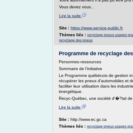
Votre abonnement n'a pas pu être pris
Vous devez vous...
Lire la suite
Site :
https://www.service-public.fr
Thèmes liés :
recyclage pneus usages grat
recyclage des pneus
Programme de recyclage des 
Personnes-ressources
Sommaire de l'initiative
Le Programme québécois de gestion in
récupérer les pneus d'automobiles et 
faciliter leur utilisation dans les indus
énergétique.
Recyc-Québec, une société d'�?tat de l
Lire la suite
Site :
http://www.ec.gc.ca
Thèmes liés :
recyclage pneus usages grat