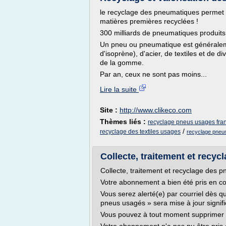
le recyclage des pneumatiques permet d
matières premières recyclées !
300 milliards de pneumatiques produits
Un pneu ou pneumatique est générale
d'isoprène), d'acier, de textiles et de 
de la gomme.
Par an, ceux ne sont pas moins...
Lire la suite
Site :
http://www.clikeco.com
Thèmes liés :
recyclage pneus usages fra
/
recyclage des textiles usages
recyclage pneu
Collecte, traitement et recyc
Collecte, traitement et recyclage des 
Votre abonnement a bien été pris en c
Vous serez alerté(e) par courriel dès q
pneus usagés » sera mise à jour signif
Vous pouvez à tout moment supprimer 