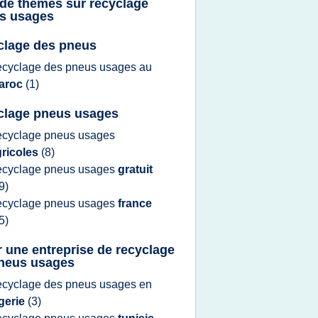
 de thèmes sur
recyclage
s usages
clage des pneus
ecyclage
des
pneus usages
au
aroc
(1)
clage pneus usages
ecyclage pneus usages
gricoles
(8)
ecyclage pneus usages
gratuit
9)
ecyclage pneus usages
france
5)
r une entreprise de recyclage
neus usages
ecyclage
des
pneus usages
en
gerie
(3)