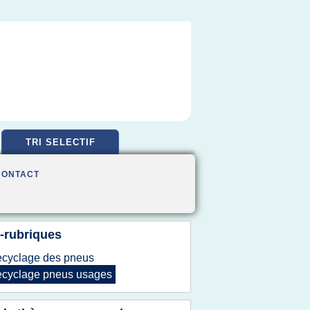
TRI SELECTIF
CONTACT
-rubriques
ecyclage
des
pneus
ecyclage pneus usages