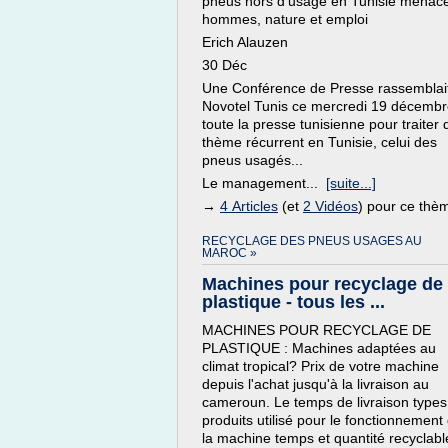
pneus hors d'usage en Tunisie menac
hommes, nature et emploi
Erich Alauzen
30 Déc
Une Conférence de Presse rassemblai
Novotel Tunis ce mercredi 19 décemb
toute la presse tunisienne pour traiter 
thème récurrent en Tunisie, celui des
pneus usagés...
Le management...
[suite...]
→
4 Articles
(et
2 Vidéos
) pour ce thè
RECYCLAGE DES PNEUS USAGES AU
MAROC »
Machines pour recyclage de
plastique - tous les ...
MACHINES POUR RECYCLAGE DE
PLASTIQUE : Machines adaptées au
climat tropical? Prix de votre machine
depuis l'achat jusqu'à la livraison au
cameroun. Le temps de livraison types
produits utilisé pour le fonctionnement
la machine temps et quantité recyclabl