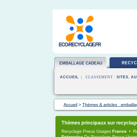
ECO-RECYCLAGE.FR
RECYC
EMBALLAGE CADEAU
ACCUEIL
| CLASSEMENT :
SITES
,
AU
Accueil
>
Thèmes & articles : emball
Thèmes principaux sur recycla
Recyclage Pneus Usages
France
•
R
Entreprise
De
Recyclage Pneus Usag