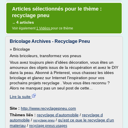
Articles sélectionnés pour le thème :
recyclage pneu
4 articles
→
Voir également
1 Vidéos
pour ce thème
Bricolage Archives - Recyclage Pneu
» Bricolage
Amis bricoleurs, transformez vos pneus
Vous avez toujours plein d'idées décoration, vous êtes un
amoureux des objets issus de la récupération et avez le DIY
dans la peau. Abonné à Pinterest, vous chassez les idées
bricolage et glanez sur Internet l'inspiration pour vos
prochains projets recyclage . Vous vous êtes reconnu ?
Alors ne manquez pas un seul post de cette...
Lire la suite
Site :
http://www.recyclagepneu.com
Thèmes liés :
recyclage d'automobile
/
recyclage d
automobile
/
/
qu'est ce que le recyclage d'un
recyclage pneu
materiau
/
recyclage pneus usages