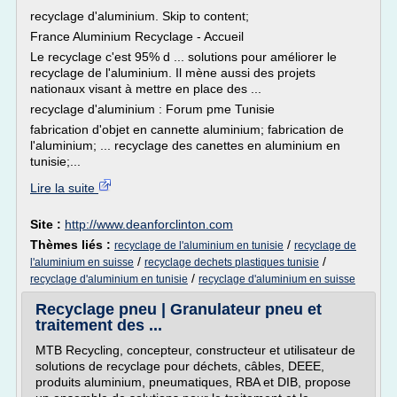
recyclage d'aluminium. Skip to content;
France Aluminium Recyclage - Accueil
Le recyclage c'est 95% d ... solutions pour améliorer le
recyclage de l'aluminium. Il mène aussi des projets
nationaux visant à mettre en place des ...
recyclage d'aluminium : Forum pme Tunisie
fabrication d'objet en cannette aluminium; fabrication de
l'aluminium; ... recyclage des canettes en aluminium en
tunisie;...
Lire la suite
Site :
http://www.deanforclinton.com
Thèmes liés :
/
recyclage de l'aluminium en tunisie
recyclage de
/
/
l'aluminium en suisse
recyclage dechets plastiques tunisie
/
recyclage d'aluminium en tunisie
recyclage d'aluminium en suisse
Recyclage pneu | Granulateur pneu et
traitement des ...
MTB Recycling, concepteur, constructeur et utilisateur de
solutions de recyclage pour déchets, câbles, DEEE,
produits aluminium, pneumatiques, RBA et DIB, propose