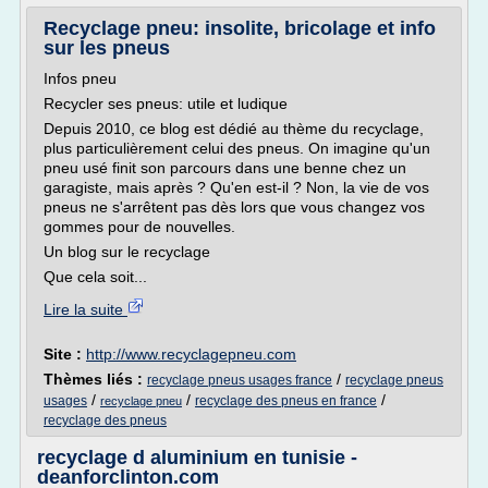
Recyclage pneu: insolite, bricolage et info
sur les pneus
Infos pneu
Recycler ses pneus: utile et ludique
Depuis 2010, ce blog est dédié au thème du recyclage,
plus particulièrement celui des pneus. On imagine qu'un
pneu usé finit son parcours dans une benne chez un
garagiste, mais après ? Qu'en est-il ? Non, la vie de vos
pneus ne s'arrêtent pas dès lors que vous changez vos
gommes pour de nouvelles.
Un blog sur le recyclage
Que cela soit...
Lire la suite
Site :
http://www.recyclagepneu.com
Thèmes liés :
/
recyclage pneus usages france
recyclage pneus
/
/
/
usages
recyclage des pneus en france
recyclage pneu
recyclage des pneus
recyclage d aluminium en tunisie -
deanforclinton.com