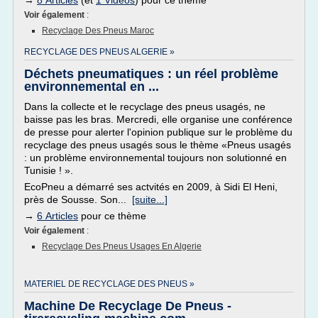
→
8 Articles
(et
1 Vidéos
) pour ce thème
Voir également
:
Recyclage Des Pneus Maroc
RECYCLAGE DES PNEUS ALGERIE »
Déchets pneumatiques : un réel problème
environnemental en ...
Dans la collecte et le recyclage des pneus usagés, ne
baisse pas les bras. Mercredi, elle organise une conférence
de presse pour alerter l'opinion publique sur le problème du
recyclage des pneus usagés sous le thème «Pneus usagés
: un problème environnemental toujours non solutionné en
Tunisie ! ».
EcoPneu a démarré ses actvités en 2009, à Sidi El Heni,
près de Sousse. Son...
[suite...]
→
6 Articles
pour ce thème
Voir également
:
Recyclage Des Pneus Usages En Algerie
MATERIEL DE RECYCLAGE DES PNEUS »
Machine De Recyclage De Pneus -