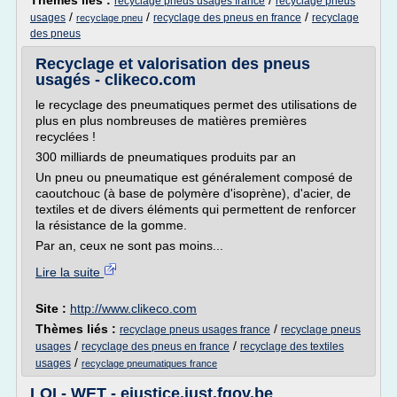
Thèmes liés :
/
recyclage pneus usages france
recyclage pneus
/
/
/
usages
recyclage des pneus en france
recyclage
recyclage pneu
des pneus
Recyclage et valorisation des pneus
usagés - clikeco.com
le recyclage des pneumatiques permet des utilisations de
plus en plus nombreuses de matières premières
recyclées !
300 milliards de pneumatiques produits par an
Un pneu ou pneumatique est généralement composé de
caoutchouc (à base de polymère d'isoprène), d'acier, de
textiles et de divers éléments qui permettent de renforcer
la résistance de la gomme.
Par an, ceux ne sont pas moins...
Lire la suite
Site :
http://www.clikeco.com
Thèmes liés :
/
recyclage pneus usages france
recyclage pneus
/
/
usages
recyclage des pneus en france
recyclage des textiles
/
usages
recyclage pneumatiques france
LOI - WET - ejustice.just.fgov.be