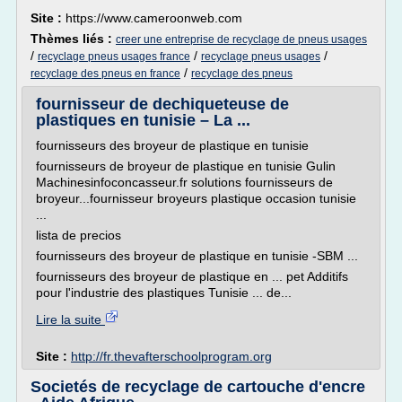
Site :
https://www.cameroonweb.com
Thèmes liés :
creer une entreprise de recyclage de pneus usages
/
/
/
recyclage pneus usages france
recyclage pneus usages
/
recyclage des pneus en france
recyclage des pneus
fournisseur de dechiqueteuse de
plastiques en tunisie – La ...
fournisseurs des broyeur de plastique en tunisie
fournisseurs de broyeur de plastique en tunisie Gulin
Machinesinfoconcasseur.fr solutions fournisseurs de
broyeur...fournisseur broyeurs plastique occasion tunisie
...
lista de precios
fournisseurs des broyeur de plastique en tunisie -SBM ...
fournisseurs des broyeur de plastique en ... pet Additifs
pour l'industrie des plastiques Tunisie ... de...
Lire la suite
Site :
http://fr.thevafterschoolprogram.org
Societés de recyclage de cartouche d'encre