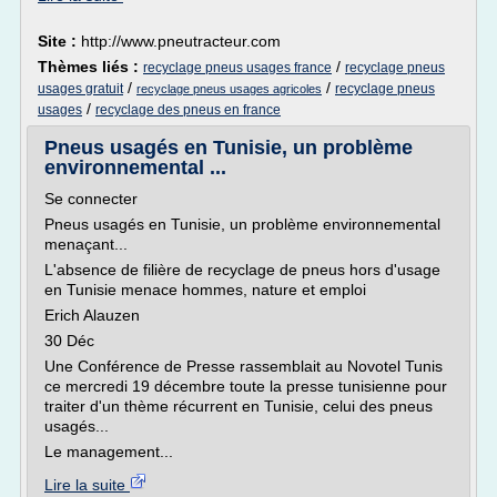
Site :
http://www.pneutracteur.com
Thèmes liés :
/
recyclage pneus usages france
recyclage pneus
/
/
usages gratuit
recyclage pneus
recyclage pneus usages agricoles
/
usages
recyclage des pneus en france
Pneus usagés en Tunisie, un problème
environnemental ...
Se connecter
Pneus usagés en Tunisie, un problème environnemental
menaçant...
L'absence de filière de recyclage de pneus hors d'usage
en Tunisie menace hommes, nature et emploi
Erich Alauzen
30 Déc
Une Conférence de Presse rassemblait au Novotel Tunis
ce mercredi 19 décembre toute la presse tunisienne pour
traiter d'un thème récurrent en Tunisie, celui des pneus
usagés...
Le management...
Lire la suite