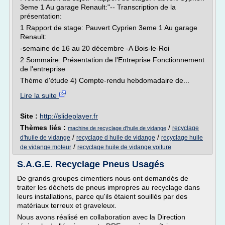
3eme 1 Au garage Renault:"-- Transcription de la
présentation:
1 Rapport de stage: Pauvert Cyprien 3eme 1 Au garage
Renault:
-semaine de 16 au 20 décembre -A Bois-le-Roi
2 Sommaire: Présentation de l'Entreprise Fonctionnement
de l'entreprise
Thème d'étude 4) Compte-rendu hebdomadaire de...
Lire la suite
Site :
http://slideplayer.fr
Thèmes liés :
/
recyclage
machine de recyclage d'huile de vidange
/
/
d'huile de vidange
recyclage d huile de vidange
recyclage huile
/
de vidange moteur
recyclage huile de vidange voiture
S.A.G.E. Recyclage Pneus Usagés
De grands groupes cimentiers nous ont demandés de
traiter les déchets de pneus impropres au recyclage dans
leurs installations, parce qu'ils étaient souillés par des
matériaux terreux et graveleux.
Nous avons réalisé en collaboration avec la Direction