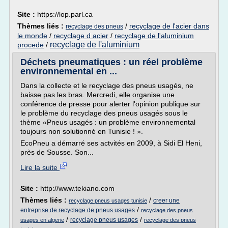
Site :
https://lop.parl.ca
Thèmes liés :
/
recyclage de l'acier dans
recyclage des pneus
le monde
/
recyclage d acier
/
recyclage de l'aluminium
recyclage de l'aluminium
procede
/
Déchets pneumatiques : un réel problème
environnemental en ...
Dans la collecte et le recyclage des pneus usagés, ne
baisse pas les bras. Mercredi, elle organise une
conférence de presse pour alerter l'opinion publique sur
le problème du recyclage des pneus usagés sous le
thème «Pneus usagés : un problème environnemental
toujours non solutionné en Tunisie ! ».
EcoPneu a démarré ses actvités en 2009, à Sidi El Heni,
près de Sousse. Son...
Lire la suite
Site :
http://www.tekiano.com
Thèmes liés :
/
creer une
recyclage pneus usages tunisie
/
entreprise de recyclage de pneus usages
recyclage des pneus
/
/
recyclage pneus usages
usages en algerie
recyclage des pneus