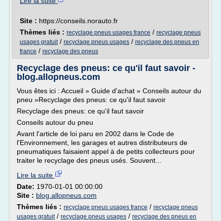
Lire la suite
Site :
https://conseils.norauto.fr
Thèmes liés :
/
recyclage pneus usages france
recyclage pneus
/
/
usages gratuit
recyclage pneus usages
recyclage des pneus en
/
france
recyclage des pneus
Recyclage des pneus: ce qu'il faut savoir -
blog.allopneus.com
Vous êtes ici : Accueil » Guide d'achat » Conseils autour du
pneu »Recyclage des pneus: ce qu'il faut savoir
Recyclage des pneus: ce qu'il faut savoir
Conseils autour du pneu
Avant l'article de loi paru en 2002 dans le Code de
l'Environnement, les garages et autres distributeurs de
pneumatiques faisaient appel à de petits collecteurs pour
traiter le recyclage des pneus usés. Souvent...
Lire la suite
Date:
1970-01-01 00:00:00
Site :
blog.allopneus.com
Thèmes liés :
/
recyclage pneus usages france
recyclage pneus
/
/
usages gratuit
recyclage pneus usages
recyclage des pneus en