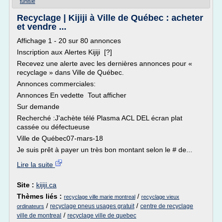
tunisie
Recyclage | Kijiji à Ville de Québec : acheter
et vendre ...
Affichage 1 - 20 sur 80 annonces
Inscription aux Alertes Kijiji [?]
Recevez une alerte avec les dernières annonces pour «
recyclage » dans Ville de Québec.
Annonces commerciales:
Annonces En vedette Tout afficher
Sur demande
Recherché :J'achète télé Plasma ACL DEL écran plat
cassée ou défectueuse
Ville de Québec07-mars-18
Je suis prêt à payer un très bon montant selon le # de...
Lire la suite
Site :
kijiji.ca
Thèmes liés :
/
recyclage ville marie montreal
recyclage vieux
/
/
recyclage pneus usages gratuit
centre de recyclage
ordinateurs
/
ville de montreal
recyclage ville de quebec