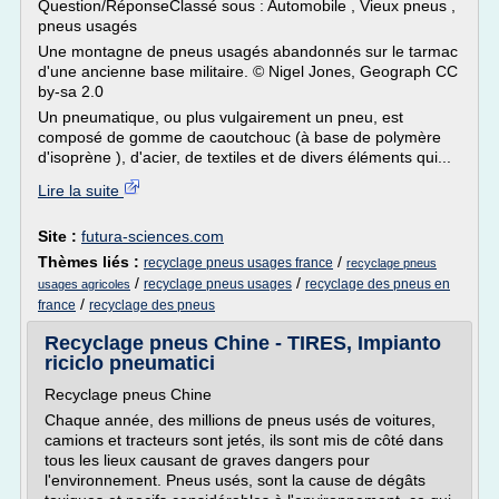
Question/RéponseClassé sous : Automobile , Vieux pneus ,
pneus usagés
Une montagne de pneus usagés abandonnés sur le tarmac
d'une ancienne base militaire. © Nigel Jones, Geograph CC
by-sa 2.0
Un pneumatique, ou plus vulgairement un pneu, est
composé de gomme de caoutchouc (à base de polymère
d'isoprène ), d'acier, de textiles et de divers éléments qui...
Lire la suite
Site :
futura-sciences.com
Thèmes liés :
/
recyclage pneus usages france
recyclage pneus
/
/
recyclage pneus usages
recyclage des pneus en
usages agricoles
/
france
recyclage des pneus
Recyclage pneus Chine - TIRES, Impianto
riciclo pneumatici
Recyclage pneus Chine
Chaque année, des millions de pneus usés de voitures,
camions et tracteurs sont jetés, ils sont mis de côté dans
tous les lieux causant de graves dangers pour
l'environnement. Pneus usés, sont la cause de dégâts