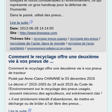
toxiques et nocifs considérables à l'environnement, ce qui
représente un gros handicap pour la défense de
l'humanité.
Dans le passé, utilisé des pneus...
Lire la suite
Date:
2013-06-28 14:14:50
Site :
http://www.tiresspa.com
Thèmes liés :
/
/
recyclage pneus usages
recyclage des pneus
recyclage de l'acier dans le monde
/
recyclage de l'acier
/
avantages
environnement pollution et recyclage
Comment le recyclage offre une deuxième
vie à vos pneus de ...
Comment le recyclage offre une deuxième vie à vos pneus
de tracteur
Posté par Anne-Claire CHAVANE le 03 décembre 2015
Le décret n° 2015-1003 du 18 août 2015 du Code de
l'Environnement sur le recyclage des pneus usagés,
souvent méconnu des agriculteurs, est extrèmement clair !
« Il est strictement interdit d'abandonner, de mettre en
décharge ou de brûler à l'air libre des pneus...
Lire la suite