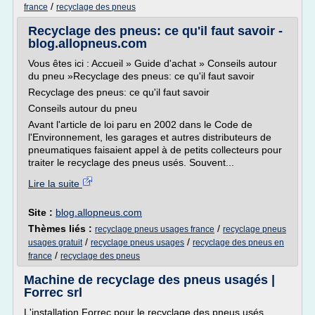
/
france
recyclage des pneus
Recyclage des pneus: ce qu'il faut savoir -
blog.allopneus.com
Vous êtes ici : Accueil » Guide d'achat » Conseils autour
du pneu »Recyclage des pneus: ce qu'il faut savoir
Recyclage des pneus: ce qu'il faut savoir
Conseils autour du pneu
Avant l'article de loi paru en 2002 dans le Code de
l'Environnement, les garages et autres distributeurs de
pneumatiques faisaient appel à de petits collecteurs pour
traiter le recyclage des pneus usés. Souvent...
Lire la suite
Site :
blog.allopneus.com
Thèmes liés :
/
recyclage pneus usages france
recyclage pneus
/
/
usages gratuit
recyclage pneus usages
recyclage des pneus en
/
france
recyclage des pneus
Machine de recyclage des pneus usagés |
Forrec srl
L'installation Forrec pour le recyclage des pneus usés