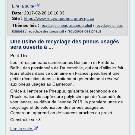
Lire la suite
Date:
2017-02-20 16:10:03
Site :
https://www.recyc-quebec.gouv.qc.ca
Thèmes liés :
/
recyclage pneus usages gratuit
recyclage pneus
/
/
usages
recyclage des pneus
recyclage des pneus pdf
Une usine de recyclage des pneus usagés
sera ouverte à ...
Print This
Les frères jumeaux camerounais Benjamin et Frédéric
Belibi, des passionnés de l'automobile, qui ont d'ailleurs fait
leurs études dans ce domaine en France, peaufinent une
petite révolution dans le traitement généralement réservé
aux pneus usagés au Cameroun.
Grâce à l'entreprise Pneupur, qu'abrite la technopole de
l'Ecole nationale supérieure polytechnique de Yaoundé, ils
vont lancer, au début de l'année 2019, la première unité de
recyclage et de valorisation des pneus usagés au
Cameroun, apprend-on de sources proches du projet.
Construite sur 3...
Lire la suite