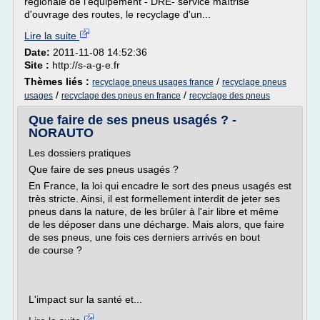
régionale de l'équipement - DRE- service maîtrise
d'ouvrage des routes, le recyclage d'un...
Lire la suite
Date:
2011-11-08 14:52:36
Site :
http://s-a-g-e.fr
Thèmes liés :
/
recyclage pneus usages france
recyclage pneus
/
/
usages
recyclage des pneus en france
recyclage des pneus
Que faire de ses pneus usagés ? -
NORAUTO
Les dossiers pratiques
Que faire de ses pneus usagés ?
En France, la loi qui encadre le sort des pneus usagés est
très stricte. Ainsi, il est formellement interdit de jeter ses
pneus dans la nature, de les brûler à l'air libre et même
de les déposer dans une décharge. Mais alors, que faire
de ses pneus, une fois ces derniers arrivés en bout
de course ?
L'impact sur la santé et...