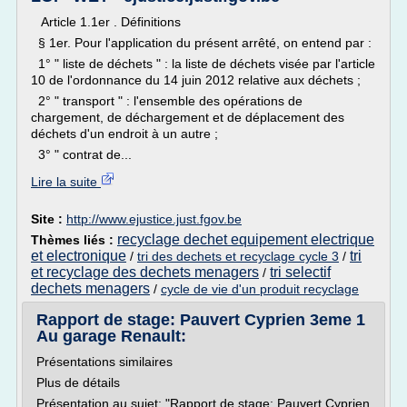
Article 1.1er . Définitions
§ 1er. Pour l'application du présent arrêté, on entend par :
1° " liste de déchets " : la liste de déchets visée par l'article
10 de l'ordonnance du 14 juin 2012 relative aux déchets ;
2° " transport " : l'ensemble des opérations de
chargement, de déchargement et de déplacement des
déchets d'un endroit à un autre ;
3° " contrat de...
Lire la suite
Site :
http://www.ejustice.just.fgov.be
recyclage dechet equipement electrique
Thèmes liés :
et electronique
tri
/
tri des dechets et recyclage cycle 3
/
et recyclage des dechets menagers
tri selectif
/
dechets menagers
/
cycle de vie d'un produit recyclage
Rapport de stage: Pauvert Cyprien 3eme 1
Au garage Renault:
Présentations similaires
Plus de détails
Présentation au sujet: "Rapport de stage: Pauvert Cyprien