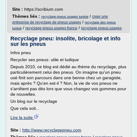
Site :
https://scribium.com
Thèmes liés :
/
creer une
recyclage pneus usages tunisie
/
entreprise de recyclage de pneus usages
recyclage des pneus
/
/
recyclage pneus usages france
recyclage pneus usages
tunisie
Recyclage pneu: insolite, bricolage et info
sur les pneus
Infos pneu
Recycler ses pneus: utile et ludique
Depuis 2010, ce blog est dédié au thème du recyclage, plus
particulièrement celui des pneus. On imagine qu'un pneu
usé finit son parcours dans une benne chez un garagiste,
mais après ? Qu'en est-il ? Non, la vie de vos pneus ne
s'arrêtent pas dès lors que vous changez vos gommes pour
de nouvelles.
Un blog sur le recyclage
Que cela soit...
Lire la suite
Site :
http://www.recyclagepneu.com