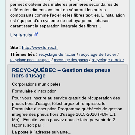
permet d'obtenir des matières premières secondaires de
différentes dimensions tout en séparant les autres
composants comme l'acier et les fibres textiles. L'installation
est équipée d'un système de nettoyage multiphases
garantissant la séparation intégrale des fibres...
Lire la suite
Site :
http://www.forrec.fr
Thèmes liés :
recyclage de l'acier
/
recyclage de l acier
/
/
/
recyclage d acier
recyclage pneus usages
recyclage des pneus
RECYC-QUÉBEC ‒ Gestion des pneus
hors d'usage
Corporations municipales
Formulaire d'inscription
Pour vous inscrire au service gratuit de récupération des
pneus hors d'usage, téléchargez et remplissez le
Formulaire d'inscription Programme québécois de gestion
intégrée des pneus hors d'usage 2015-2020 (PDF, 1.1
Mo) . Ensuite, vous pouvez nous le faire parvenir de 2
façons, soit par :
La poste à l'adresse suivante...