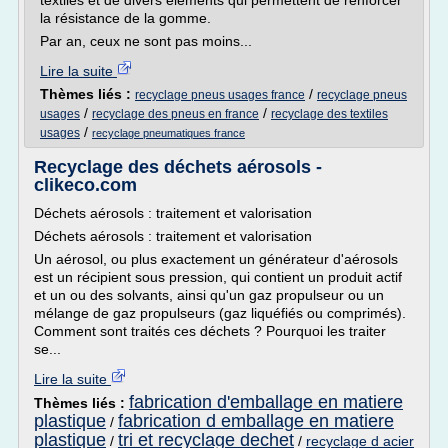
textiles et de divers éléments qui permettent de renforcer
la résistance de la gomme.
Par an, ceux ne sont pas moins...
Lire la suite
Thèmes liés :
/
recyclage pneus usages france
recyclage pneus
/
/
usages
recyclage des pneus en france
recyclage des textiles
/
usages
recyclage pneumatiques france
Recyclage des déchets aérosols -
clikeco.com
Déchets aérosols : traitement et valorisation
Déchets aérosols : traitement et valorisation
Un aérosol, ou plus exactement un générateur d'aérosols
est un récipient sous pression, qui contient un produit actif
et un ou des solvants, ainsi qu'un gaz propulseur ou un
mélange de gaz propulseurs (gaz liquéfiés ou comprimés).
Comment sont traités ces déchets ? Pourquoi les traiter
se...
Lire la suite
fabrication d'emballage en matiere
Thèmes liés :
plastique
fabrication d emballage en matiere
/
plastique
tri et recyclage dechet
/
/
recyclage d acier