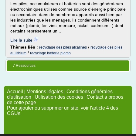
Les piles, accumulateurs et batteries sont des générateurs
électrochimiques utilisés comme source d'énergie principale
ou secondaire dans de nombreux appareils aussi bien par
les industries que les ménages. Ils contiennent différents
métaux (plomb, fer, zinc, mercure, nickel, cadmium...) dont
certains représentent un...
Lire la suite
Thèmes liés :
/
recyclage des piles alcalines
recyclage des piles
/
au lithium
recyclage batterie plomb
7 Ressources
Accueil
|
Mentions légales
|
Conditions générales
d'utilisation
|
Utilisation des cookies
|
Contact à propos
de cette page
Pour ajouter ou supprimer un site, voir l'article 4 des
CGUs