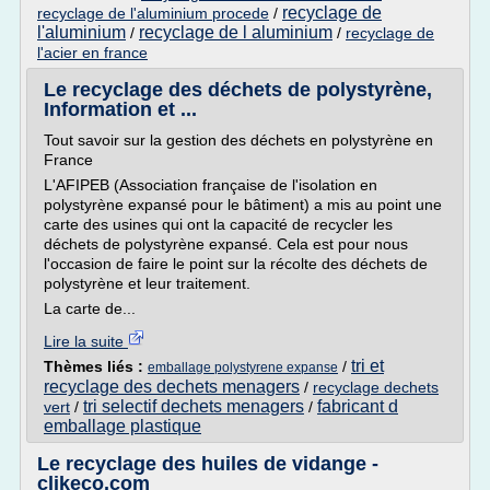
recyclage de
recyclage de l'aluminium procede
/
l'aluminium
recyclage de l aluminium
/
/
recyclage de
l'acier en france
Le recyclage des déchets de polystyrène,
Information et ...
Tout savoir sur la gestion des déchets en polystyrène en
France
L'AFIPEB (Association française de l'isolation en
polystyrène expansé pour le bâtiment) a mis au point une
carte des usines qui ont la capacité de recycler les
déchets de polystyrène expansé. Cela est pour nous
l'occasion de faire le point sur la récolte des déchets de
polystyrène et leur traitement.
La carte de...
Lire la suite
tri et
Thèmes liés :
/
emballage polystyrene expanse
recyclage des dechets menagers
/
recyclage dechets
tri selectif dechets menagers
fabricant d
vert
/
/
emballage plastique
Le recyclage des huiles de vidange -
clikeco.com