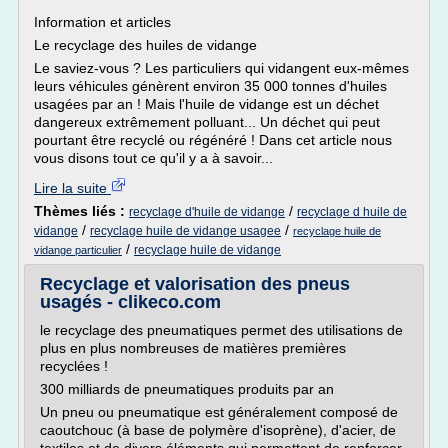
Information et articles
Le recyclage des huiles de vidange
Le saviez-vous ? Les particuliers qui vidangent eux-mêmes
leurs véhicules génèrent environ 35 000 tonnes d'huiles
usagées par an ! Mais l'huile de vidange est un déchet
dangereux extrêmement polluant... Un déchet qui peut
pourtant être recyclé ou régénéré ! Dans cet article nous
vous disons tout ce qu'il y a à savoir...
Lire la suite
Thèmes liés :
/
recyclage d'huile de vidange
recyclage d huile de
/
/
vidange
recyclage huile de vidange usagee
recyclage huile de
/
recyclage huile de vidange
vidange particulier
Recyclage et valorisation des pneus
usagés - clikeco.com
le recyclage des pneumatiques permet des utilisations de
plus en plus nombreuses de matières premières
recyclées !
300 milliards de pneumatiques produits par an
Un pneu ou pneumatique est généralement composé de
caoutchouc (à base de polymère d'isoprène), d'acier, de