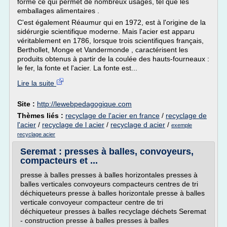
forme ce qui permet de nombreux usages, tel que les
emballages alimentaires .
C'est également Réaumur qui en 1972, est à l'origine de la
sidérurgie scientifique moderne. Mais l'acier est apparu
véritablement en 1786, lorsque trois scientifiques français,
Berthollet, Monge et Vandermonde , caractérisent les
produits obtenus à partir de la coulée des hauts-fourneaux :
le fer, la fonte et l'acier. La fonte est...
Lire la suite
Site :
http://lewebpedagogique.com
Thèmes liés :
recyclage de l'acier en france
/
recyclage de
l'acier
/
recyclage de l acier
/
recyclage d acier
/
exemple
recyclage acier
Seremat : presses à balles, convoyeurs,
compacteurs et ...
presse à balles presses à balles horizontales presses à
balles verticales convoyeurs compacteurs centres de tri
déchiqueteurs presse à balles horizontale presse à balles
verticale convoyeur compacteur centre de tri
déchiqueteur presses à balles recyclage déchets Seremat
- construction presse à balles presses à balles