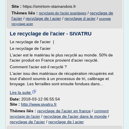
Site :
https://smirtom-stamandois.fr
Thèmes liés :
/
recyclage de
recyclage de l'acier avantages
l'acier
/
recyclage de l acier
/
recyclage d acier
/
exemple
recyclage acier
Le recyclage de l'acier - SIVATRU
Le recyclage de l'acier |
Le recyclage de l'acier
L'acier est le matériau le plus recyclé au monde. 50% de
l'acier produit en France provient d'acier recyclé.
Comment l'acier est-il recyclé ?
L'acier issu des matériaux de récupération récupérés est
tout d'abord soumis à un processus de tri, calibrage et
broyage. Les ferrailles sont ensuite fondues dans...
Lire la suite
Date:
2018-03-12 06:55:54
Site :
http://www.sivatru.fr
Thèmes liés :
recyclage de l'acier en france
/
comment
/
recyclage de l'acier dans le monde
/
recyclage de l'acier
recyclage de l'acier
/
recyclage de l acier