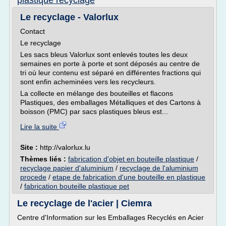
plastique recyclage
Le recyclage - Valorlux
Contact
Le recyclage
Les sacs bleus Valorlux sont enlevés toutes les deux
semaines en porte à porte et sont déposés au centre de
tri où leur contenu est séparé en différentes fractions qui
sont enfin acheminées vers les recycleurs.
La collecte en mélange des bouteilles et flacons
Plastiques, des emballages Métalliques et des Cartons à
boisson (PMC) par sacs plastiques bleus est...
Lire la suite
Site :
http://valorlux.lu
Thèmes liés :
fabrication d'objet en bouteille plastique
/
recyclage papier d'aluminium
/
recyclage de l'aluminium
procede
/
etape de fabrication d'une bouteille en plastique
/
fabrication bouteille plastique pet
Le recyclage de l'acier | Ciemra
Centre d'Information sur les Emballages Recyclés en Acier