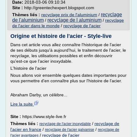
Date:
2018-03-06 09:10:34
Site :
http://greentechexpert.blogspot.com
recyclage
Thèmes liés :
recyclage prix de l'aluminium
/
de l'aluminium
recyclage de l aluminium
/
/
recyclage
de l'acier dans le monde
/
recyclage de l'acier
Origine et histoire de l'acier - Style-live
Dans cet article vous allez connaître l'historique de l'acier
de ses débuts jusqu'à aujourd'hui, le traitement de l'acier, le
recyclage, les utilisations possibles et enfin découvrir
qu'est-ce que l'acier inoxydable.
L'histoire de l'acier
Nous allons voir ensemble quelques dates importantes pour
vous permettre d'en connaître plus sur l'histoire de l'acier.
Abraham Darby, un célèbre...
Lire la suite
Site :
https://www.style-live.fr
Thèmes liés :
/
recyclage de
recyclage de l'acier inoxydable
l'acier en france
/
/
recyclage de l'acier galvanise
recyclage de
/
recyclage de l'acier
l'acier avantages