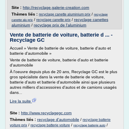
Site :
http://recyclage.galerie-creation.com
Thèmes liés :
/
recyclage canette aluminium prix
recyclage
/
/
recyclage canettes
recyclage canette prix
canette alu prix
aluminium
/
recyclage prix de l'aluminium
Vente de batterie de voiture, batterie d ... -
Recyclage GC
Accueil » Vente de batterie de voiture, batterie d'auto et
batterie d'automobile »
Vente de batterie de voiture, batterie d'auto et batterie
d'automobile
À l'oeuvre depuis plus de 20 ans, Recyclage GC est le plus
gros spécialiste dans la vente de batterie de voiture,
batterie d'auto et batterie d'automobile ainsi que plusieurs
autres milliers d'accessoires d'autos et de camions usagés
dans...
Lire la suite
Site :
http://www.recyclagegc.com
Thèmes liés :
recyclage d'automobile
/
recyclage batterie
/
/
/
voiture prix
recyclage batterie voiture
recyclage batterie auto