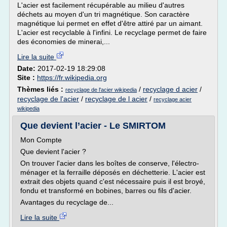
L'acier est facilement récupérable au milieu d'autres
déchets au moyen d'un tri magnétique. Son caractère
magnétique lui permet en effet d'être attiré par un aimant.
L'acier est recyclable à l'infini. Le recyclage permet de faire
des économies de minerai,...
Lire la suite
Date:
2017-02-19 18:29:08
Site :
https://fr.wikipedia.org
Thèmes liés :
/
recyclage d acier
/
recyclage de l'acier wikipedia
recyclage de l'acier
/
recyclage de l acier
/
recyclage acier
wikipedia
Que devient l’acier - Le SMIRTOM
Mon Compte
Que devient l'acier ?
On trouver l'acier dans les boîtes de conserve, l'électro-
ménager et la ferraille déposés en déchetterie. L'acier est
extrait des objets quand c'est nécessaire puis il est broyé,
fondu et transformé en bobines, barres ou fils d'acier.
Avantages du recyclage de...
Lire la suite