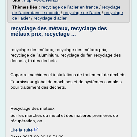
Site :
http://www.senat.fr
Thèmes liés :
recyclage de l'acier en france
/
recyclage
de l'acier dans le monde
/
recyclage de l'acier
/
recyclage
de l acier
/
recyclage d acier
recyclage des métaux, recyclage des
métaux prix, recyclage ...
recyclage des métaux, recyclage des métaux prix,
recyclage de l'aluminium, recyclage du fer, recyclage des
déchets, tri des déchets
Coparm: machines et installations de traitement de dechets
Fournisseur global de machines et de systèmes complets
pour traitement des déchets.
Recyclage des métaux
Sur les marchés du métal et des matières premières de
récupération, on...
Lire la suite