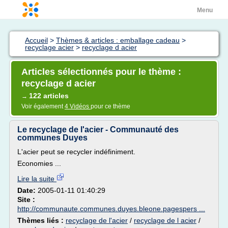
Menu
Accueil
>
Thèmes & articles : emballage cadeau
>
recyclage acier
>
recyclage d acier
Articles sélectionnés pour le thème :
recyclage d acier
122 articles
→
Voir également
4 Vidéos
pour ce thème
Le recyclage de l'acier - Communauté des
communes Duyes
L'acier peut se recycler indéfiniment.
Economies ...
Lire la suite
Date:
2005-01-11 01:40:29
Site :
http://communaute.communes.duyes.bleone.pagespers ...
Thèmes liés :
recyclage de l'acier
/
recyclage de l acier
/