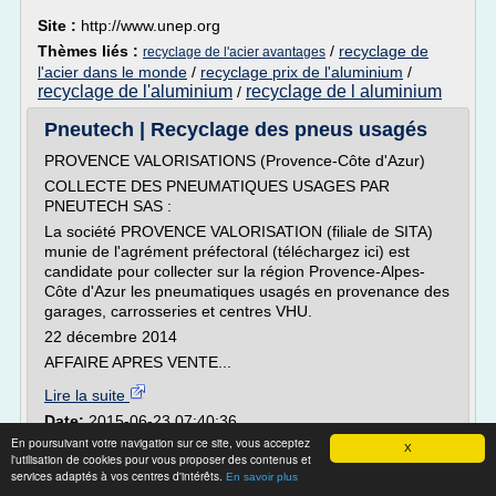
Site :
http://www.unep.org
Thèmes liés :
/
recyclage de
recyclage de l'acier avantages
l'acier dans le monde
/
recyclage prix de l'aluminium
/
recyclage de l'aluminium
recyclage de l aluminium
/
Pneutech | Recyclage des pneus usagés
PROVENCE VALORISATIONS (Provence-Côte d'Azur)
COLLECTE DES PNEUMATIQUES USAGES PAR
PNEUTECH SAS :
La société PROVENCE VALORISATION (filiale de SITA)
munie de l'agrément préfectoral (téléchargez ici) est
candidate pour collecter sur la région Provence-Alpes-
Côte d'Azur les pneumatiques usagés en provenance des
garages, carrosseries et centres VHU.
22 décembre 2014
AFFAIRE APRES VENTE...
Lire la suite
Date:
2015-06-23 07:40:36
Site :
http://pneutech.fr
En poursuivant votre navigation sur ce site, vous acceptez
X
l'utilisation de cookies pour vous proposer des contenus et
Thèmes liés :
recyclage d'automobile
/
recyclage d
services adaptés à vos centres d'intérêts.
En savoir plus
automobile
/
/
recyclage dechet
reprise recyclage automobile