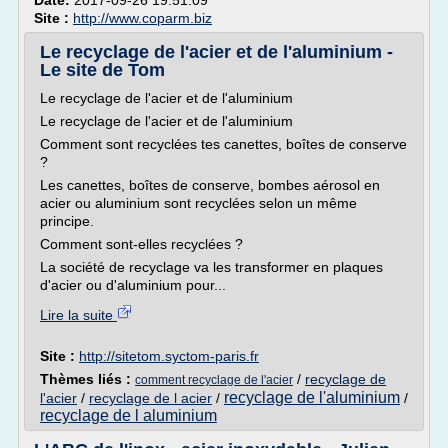
Date:
2017-09-26 19:51:09
Site :
http://www.coparm.biz
Le recyclage de l'acier et de l'aluminium -
Le site de Tom
Le recyclage de l'acier et de l'aluminium
Le recyclage de l'acier et de l'aluminium
Comment sont recyclées tes canettes, boîtes de conserve
?
Les canettes, boîtes de conserve, bombes aérosol en
acier ou aluminium sont recyclées selon un même
principe.
Comment sont-elles recyclées ?
La société de recyclage va les transformer en plaques
d'acier ou d'aluminium pour...
Lire la suite
Site :
http://sitetom.syctom-paris.fr
Thèmes liés :
/
recyclage de
comment recyclage de l'acier
recyclage de l'aluminium
l'acier
/
recyclage de l acier
/
/
recyclage de l aluminium