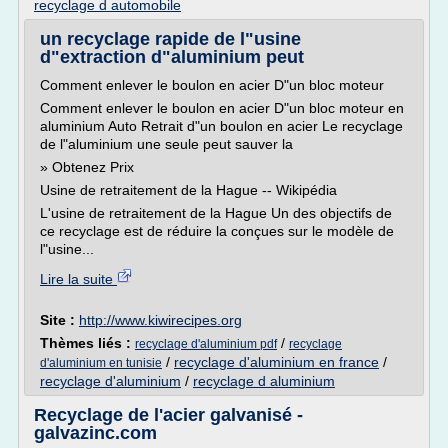
recyclage d automobile
un recyclage rapide de l"usine
d"extraction d"aluminium peut
Comment enlever le boulon en acier D"un bloc moteur
Comment enlever le boulon en acier D"un bloc moteur en
aluminium Auto Retrait d"un boulon en acier Le recyclage
de l"aluminium une seule peut sauver la
» Obtenez Prix
Usine de retraitement de la Hague -- Wikipédia
L'usine de retraitement de la Hague Un des objectifs de
ce recyclage est de réduire la conçues sur le modèle de
l"usine...
Lire la suite
Site :
http://www.kiwirecipes.org
Thèmes liés :
/
recyclage d'aluminium pdf
recyclage
/
recyclage d'aluminium en france
/
d'aluminium en tunisie
recyclage d'aluminium
/
recyclage d aluminium
Recyclage de l'acier galvanisé -
galvazinc.com