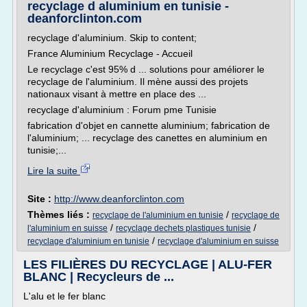
recyclage d aluminium en tunisie -
deanforclinton.com
recyclage d'aluminium. Skip to content;
France Aluminium Recyclage - Accueil
Le recyclage c'est 95% d ... solutions pour améliorer le
recyclage de l'aluminium. Il mène aussi des projets
nationaux visant à mettre en place des ...
recyclage d'aluminium : Forum pme Tunisie
fabrication d'objet en cannette aluminium; fabrication de
l'aluminium; ... recyclage des canettes en aluminium en
tunisie;...
Lire la suite
Site :
http://www.deanforclinton.com
Thèmes liés :
/
recyclage de l'aluminium en tunisie
recyclage de
/
/
l'aluminium en suisse
recyclage dechets plastiques tunisie
/
recyclage d'aluminium en tunisie
recyclage d'aluminium en suisse
LES FILIÈRES DU RECYCLAGE | ALU-FER
BLANC | Recycleurs de ...
L'alu et le fer blanc