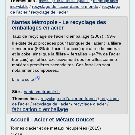
Thèmes liés :
/
recyclage de l'acier inoxydable
recyclage acier
/
recyclage de l'acier dans le monde
/
recyclage
inoxydable
de l'acier
/
recyclage de l acier
Nantes Métropole - Le recyclage des
emballages en acier
Taux de recyclage de l'acier d'emballage (2007) : 99%
Il existe deux procédés pour fabriquer de l'acier : la filière
« minerai » (53% de l'acier français) qui utilise le minerai
et le coke, ainsi que la filière « ferrailles » (47% de l'acier
français) qui utilise exclusivement des ferrailles comme
matières premières secondaires. Ces ferrailles sont
notamment composées...
Lire la suite
Site :
nantesmetropole.fr
Thèmes liés :
recyclage de l'acier en france
/
recyclage
de l'acier
/
recyclage de l acier
/
recyclage d acier
/
fabrication d emballage
Accueil - Acier et Métaux Doucet
Tonnes d'acier et de métaux récupérées (2015)