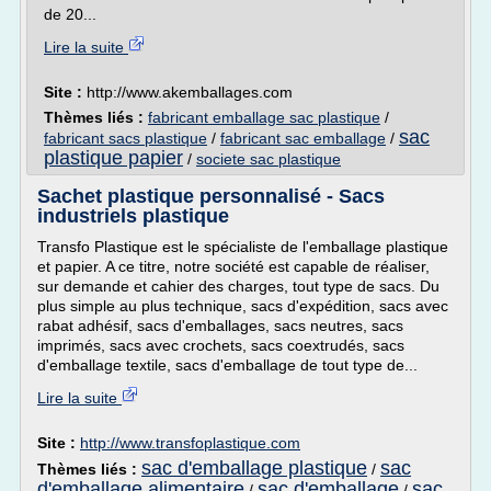
de 20...
Lire la suite
Site :
http://www.akemballages.com
Thèmes liés :
fabricant emballage sac plastique
/
sac
fabricant sacs plastique
/
fabricant sac emballage
/
plastique papier
/
societe sac plastique
Sachet plastique personnalisé - Sacs
industriels plastique
Transfo Plastique est le spécialiste de l'emballage plastique
et papier. A ce titre, notre société est capable de réaliser,
sur demande et cahier des charges, tout type de sacs. Du
plus simple au plus technique, sacs d'expédition, sacs avec
rabat adhésif, sacs d'emballages, sacs neutres, sacs
imprimés, sacs avec crochets, sacs coextrudés, sacs
d'emballage textile, sacs d'emballage de tout type de...
Lire la suite
Site :
http://www.transfoplastique.com
sac d'emballage plastique
sac
Thèmes liés :
/
d'emballage alimentaire
sac d'emballage
sac
/
/