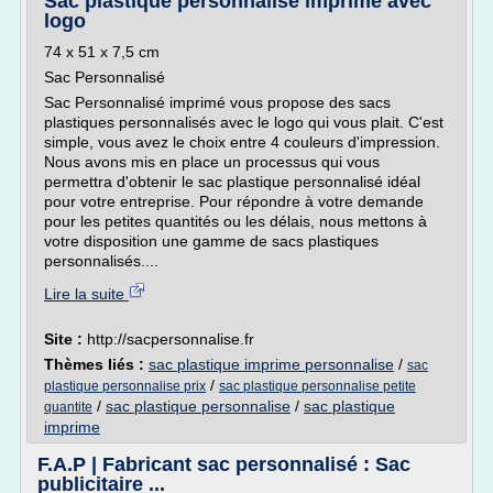
Sac plastique personnalisé imprimé avec
logo
74 x 51 x 7,5 cm
Sac Personnalisé
Sac Personnalisé imprimé vous propose des sacs
plastiques personnalisés avec le logo qui vous plait. C'est
simple, vous avez le choix entre 4 couleurs d'impression.
Nous avons mis en place un processus qui vous
permettra d'obtenir le sac plastique personnalisé idéal
pour votre entreprise. Pour répondre à votre demande
pour les petites quantités ou les délais, nous mettons à
votre disposition une gamme de sacs plastiques
personnalisés....
Lire la suite
Site :
http://sacpersonnalise.fr
Thèmes liés :
sac plastique imprime personnalise
/
sac
/
plastique personnalise prix
sac plastique personnalise petite
/
sac plastique personnalise
/
sac plastique
quantite
imprime
F.A.P | Fabricant sac personnalisé : Sac
publicitaire ...