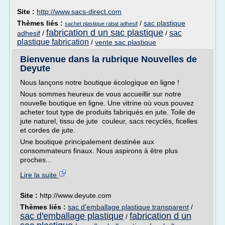
Site :
http://www.sacs-direct.com
Thèmes liés :
/
sac plastique
sachet plastique rabat adhesif
fabrication d un sac plastique
sac
adhesif
/
/
plastique fabrication
/
vente sac plastique
Bienvenue dans la rubrique Nouvelles de
Deyute
Nous lançons notre boutique écologique en ligne !
Nous sommes heureux de vous accueillir sur notre
nouvelle boutique en ligne. Une vitrine où vous pouvez
acheter tout type de produits fabriqués en jute. Toile de
jute naturel, tissu de jute couleur, sacs recyclés, ficelles
et cordes de jute.
Une boutique principalement destinée aux
consommateurs finaux. Nous aspirons à être plus
proches...
Lire la suite
Site :
http://www.deyute.com
Thèmes liés :
sac d'emballage plastique transparent
/
sac d'emballage plastique
fabrication d un
/