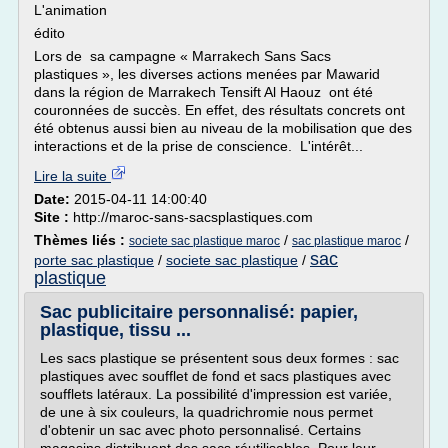
L'animation
édito
Lors de sa campagne « Marrakech Sans Sacs
plastiques », les diverses actions menées par Mawarid
dans la région de Marrakech Tensift Al Haouz ont été
couronnées de succès. En effet, des résultats concrets ont
été obtenus aussi bien au niveau de la mobilisation que des
interactions et de la prise de conscience. L'intérêt...
Lire la suite
Date:
2015-04-11 14:00:40
Site :
http://maroc-sans-sacsplastiques.com
Thèmes liés :
/
/
societe sac plastique maroc
sac plastique maroc
sac
porte sac plastique
/
societe sac plastique
/
plastique
Sac publicitaire personnalisé: papier,
plastique, tissu ...
Les sacs plastique se présentent sous deux formes : sac
plastiques avec soufflet de fond et sacs plastiques avec
soufflets latéraux. La possibilité d'impression est variée,
de une à six couleurs, la quadrichromie nous permet
d'obtenir un sac avec photo personnalisé. Certains