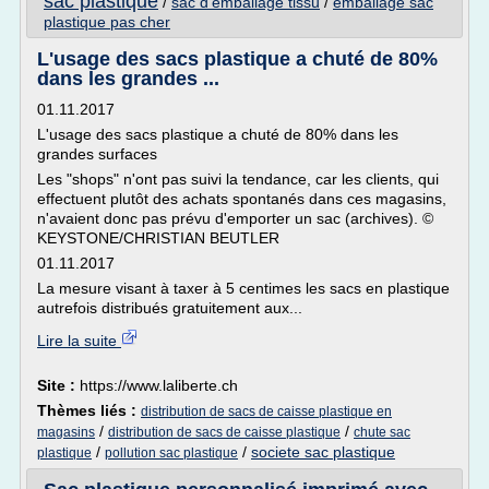
sac plastique
/
sac d'emballage tissu
/
emballage sac
plastique pas cher
L'usage des sacs plastique a chuté de 80%
dans les grandes ...
01.11.2017
L'usage des sacs plastique a chuté de 80% dans les
grandes surfaces
Les "shops" n'ont pas suivi la tendance, car les clients, qui
effectuent plutôt des achats spontanés dans ces magasins,
n'avaient donc pas prévu d'emporter un sac (archives). ©
KEYSTONE/CHRISTIAN BEUTLER
01.11.2017
La mesure visant à taxer à 5 centimes les sacs en plastique
autrefois distribués gratuitement aux...
Lire la suite
Site :
https://www.laliberte.ch
Thèmes liés :
distribution de sacs de caisse plastique en
/
/
magasins
distribution de sacs de caisse plastique
chute sac
/
/
societe sac plastique
plastique
pollution sac plastique