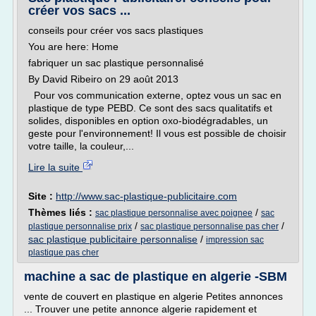
créer vos sacs ...
conseils pour créer vos sacs plastiques
You are here: Home
fabriquer un sac plastique personnalisé
By David Ribeiro on 29 août 2013
Pour vos communication externe, optez vous un sac en
plastique de type PEBD. Ce sont des sacs qualitatifs et
solides, disponibles en option oxo-biodégradables, un
geste pour l'environnement! Il vous est possible de choisir
votre taille, la couleur,...
Lire la suite
Site :
http://www.sac-plastique-publicitaire.com
Thèmes liés :
/
sac plastique personnalise avec poignee
sac
/
/
plastique personnalise prix
sac plastique personnalise pas cher
sac plastique publicitaire personnalise
/
impression sac
plastique pas cher
machine a sac de plastique en algerie -SBM
vente de couvert en plastique en algerie Petites annonces
... Trouver une petite annonce algerie rapidement et