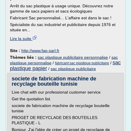
Arrêt du sac plastique à usage unique. Découvrez notre
gamme de sacs papiers et sacs écologiques
Fabricant Sac personnalisé... L'affaire est dans le sac !
Spécialiste du sac industriel et publicitaire depuis 1976 et
située en...
Lire la suite
Site :
http://www.fap-sarl.fr
Thèmes liés :
sac plastique publicitaire personnalise
/
sac
sac
plastique personnalise
/
/
fabricant sac plastique publicitaire
plastique papier
/
sac plastique publicitaire
societe de fabrication machine de
recyclage bouteille tunisie
Live chat with our professional customer service
Get the quotation list.
societe de fabrication machine de recyclage bouteille
tunisie
PROGET DE RECYCLAGE DES BOUTEILLES
PLASTIQUE - L
Bonjour, J'ai l'idée de créer un projet de recyclage de