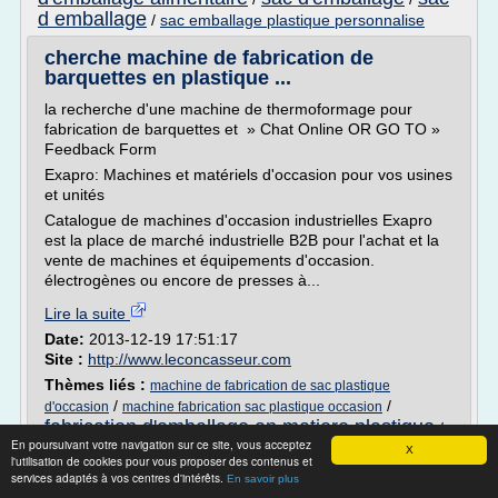
d emballage
/
sac emballage plastique personnalise
cherche machine de fabrication de
barquettes en plastique ...
la recherche d'une machine de thermoformage pour
fabrication de barquettes et » Chat Online OR GO TO »
Feedback Form
Exapro: Machines et matériels d'occasion pour vos usines
et unités
Catalogue de machines d'occasion industrielles Exapro
est la place de marché industrielle B2B pour l'achat et la
vente de machines et équipements d'occasion.
électrogènes ou encore de presses à...
Lire la suite
Date:
2013-12-19 17:51:17
Site :
http://www.leconcasseur.com
Thèmes liés :
machine de fabrication de sac plastique
/
/
d'occasion
machine fabrication sac plastique occasion
fabrication d'emballage en matiere plastique
/
En poursuivant votre navigation sur ce site, vous acceptez
fabrication d emballage en matiere plastique
/
X
l'utilisation de cookies pour vous proposer des contenus et
machine fabrication emballage plastique
services adaptés à vos centres d'intérêts.
En savoir plus