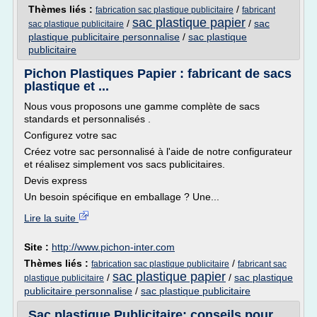
Thèmes liés :
/
fabrication sac plastique publicitaire
fabricant
sac plastique papier
/
/
sac
sac plastique publicitaire
plastique publicitaire personnalise
/
sac plastique
publicitaire
Pichon Plastiques Papier : fabricant de sacs
plastique et ...
Nous vous proposons une gamme complète de sacs
standards et personnalisés .
Configurez votre sac
Créez votre sac personnalisé à l'aide de notre configurateur
et réalisez simplement vos sacs publicitaires.
Devis express
Un besoin spécifique en emballage ? Une...
Lire la suite
Site :
http://www.pichon-inter.com
Thèmes liés :
/
fabrication sac plastique publicitaire
fabricant sac
sac plastique papier
/
/
sac plastique
plastique publicitaire
publicitaire personnalise
/
sac plastique publicitaire
Sac plastique Publicitaire: conseils pour