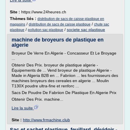
Lire la suite
Site :
https://www.24heures.ch
Thèmes liés :
distribution de sacs de caisse plastique en
/
/
magasins
distribution de sacs de caisse plastique
chute sac
/
/
societe sac plastique
plastique
pollution sac plastique
machine de broyeurs de plastique en
algerie
Broyeur De Verre En Algerie - Concasseur Et Le Broyage
...
Obtenir Des Prix. broyeur de plastique algerie -
Équipements de ... Vend broyeur de plastique Algerie -
Made in Algeria B2B en ... Fabriion ... les fournisseurs des
machines broyeurs des cereales en algerie ... Moulin
T130X poudre ultra-fine et renforc ...
Sacs De Poudre De Fabriion De Plastique En Algerie Prix
Obtenir Des Prix. machine...
Lire la suite
Site :
http://www.frmachine.club
Sac et sachet plastique, feuillard, dévidoir -