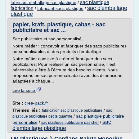
sac plastique
fabricant emballage sac plastique
/
sac d'emballage
fabrication
/
fabricant sacs plastique
/
plastique
papier, kraft, plastique, cabas - Sac
publicitaire et sac ...
Sac publicitaire et sac personnalisé
Notre métier : concevoir et fabriquer des sacs publicitaires
personnalisables et des produits d'emballage
Notre métier consiste à créer et fabriquer des sacs
publicitaires. Pour réaliser un sac personnalisé, il est
nécessaire d'être à l'écoute des besoins clients. Nous
proposons un sac personnalisable avec des dimensions
adaptées à chaque...
Lire la suite
Site :
crea-pack.fr
Thèmes liés :
/
fabrication sac plastique publicitaire
sac
/
sac plastique publicitaire
plastique publicitaire petite quantite
sac
personnalise
/
/
sac plastique publicitaire pas cher
d'emballage plastique
LM Plastiques à Conflans Sainte Honorine