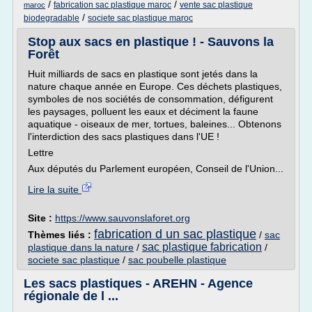
/
/
fabrication sac plastique maroc
vente sac plastique
maroc
/
biodegradable
societe sac plastique maroc
Stop aux sacs en plastique ! - Sauvons la
Forêt
Huit milliards de sacs en plastique sont jetés dans la
nature chaque année en Europe. Ces déchets plastiques,
symboles de nos sociétés de consommation, défigurent
les paysages, polluent les eaux et déciment la faune
aquatique - oiseaux de mer, tortues, baleines... Obtenons
l'interdiction des sacs plastiques dans l'UE !
Lettre
Aux députés du Parlement européen, Conseil de l'Union...
Lire la suite
Site :
https://www.sauvonslaforet.org
fabrication d un sac plastique
Thèmes liés :
/
sac
sac plastique fabrication
plastique dans la nature
/
/
societe sac plastique
/
sac poubelle plastique
Les sacs plastiques - AREHN - Agence
régionale de l ...