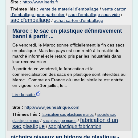
Site :
http://www.ineris.fr
Thèmes liés :
vente de materiel d'emballage
/
vente carton
d'emballage pour particulier
/
sac d'emballage sous vide
/
sac d'emballage
/
achat carton d'emballage
Maroc : le sac en plastique définitivement
banni à partir ...
Ce vendredi, le Maroc sonne officiellement la fin des sacs
en plastique. Mais les pays est confronté à la réalité du
marché informel et le retard pris par les industriels dans
leur reconversion.
À partir de ce vendredi, la fabrication et la
commercialisation des sacs en plastique sont interdites au
Maroc . Comme en France où une loi similaire est entrée
en vigueur ce 1er juillet, le...
Lire la suite
Site :
http://www.jeuneafrique.com
Thèmes liés :
/
fabrication sac plastique maroc
societe sac
fabrication d un
/
/
plastique maroc
sac plastique maroc
sac plastique
sac plastique fabrication
/
nichoirs oiseaux en bidons de plastique -