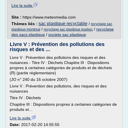
Lire la suite
Site :
https://www.meteomedia.com
sac plastique recyclable
Thèmes liés :
/
recyclage sac
/
/
recyclage
plastique montreal
recyclage sac plastique quebec
des sacs plastique
/
societe sac plastique
Livre V : Prévention des pollutions des
risques et des ...
Livre V : Prévention des pollutions des risques et des
nuisances - Titre IV : Déchets Chapitre III : Dispositions
propres à certaines catégories de produits et de déchets
(R) (partie réglementaire)
(JO n° 240 du 16 octobre 2007)
Livre V : Prévention des pollutions, des risques et des
nuisances
Titre IV : Déchets
Chapitre III : Dispositions propres à certaines catégories de
produits et...
Lire la suite
Date:
2017-02-20 14:55:55