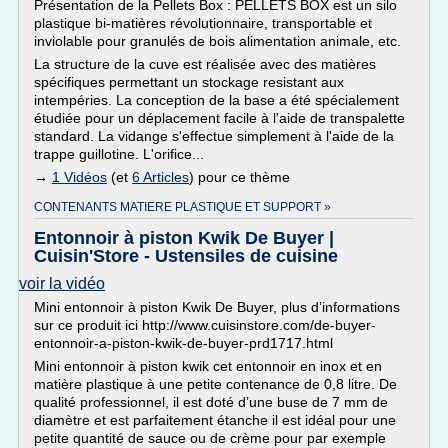
Présentation de la Pellets Box : PELLETS BOX est un silo
plastique bi-matières révolutionnaire, transportable et
inviolable pour granulés de bois alimentation animale, etc.
La structure de la cuve est réalisée avec des matières
spécifiques permettant un stockage resistant aux
intempéries. La conception de la base a été spécialement
étudiée pour un déplacement facile à l'aide de transpalette
standard. La vidange s'effectue simplement à l'aide de la
trappe guillotine. L'orifice...
→
1 Vidéos
(et
6 Articles
) pour ce thème
CONTENANTS MATIERE PLASTIQUE ET SUPPORT »
Entonnoir à piston Kwik De Buyer |
Cuisin'Store - Ustensiles de cuisine
voir la vidéo
Mini entonnoir à piston Kwik De Buyer, plus d’informations
sur ce produit ici http://www.cuisinstore.com/de-buyer-
entonnoir-a-piston-kwik-de-buyer-prd1717.html
Mini entonnoir à piston kwik cet entonnoir en inox et en
matière plastique à une petite contenance de 0,8 litre. De
qualité professionnel, il est doté d’une buse de 7 mm de
diamètre et est parfaitement étanche il est idéal pour une
petite quantité de sauce ou de crème pour par exemple