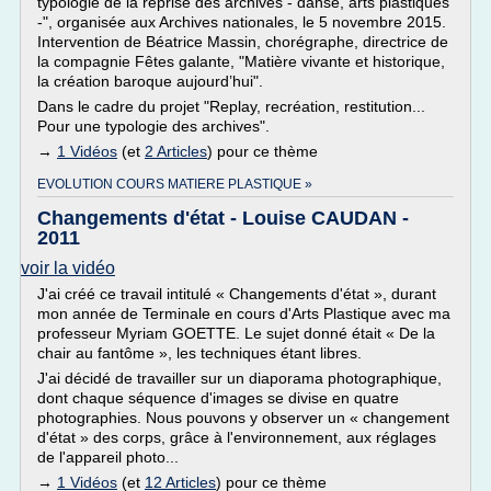
typologie de la reprise des archives - danse, arts plastiques
-", organisée aux Archives nationales, le 5 novembre 2015.
Intervention de Béatrice Massin, chorégraphe, directrice de
la compagnie Fêtes galante, "Matière vivante et historique,
la création baroque aujourd’hui".
Dans le cadre du projet "Replay, recréation, restitution...
Pour une typologie des archives".
→
1 Vidéos
(et
2 Articles
) pour ce thème
EVOLUTION COURS MATIERE PLASTIQUE »
Changements d'état - Louise CAUDAN -
2011
voir la vidéo
J'ai créé ce travail intitulé « Changements d'état », durant
mon année de Terminale en cours d'Arts Plastique avec ma
professeur Myriam GOETTE. Le sujet donné était « De la
chair au fantôme », les techniques étant libres.
J'ai décidé de travailler sur un diaporama photographique,
dont chaque séquence d'images se divise en quatre
photographies. Nous pouvons y observer un « changement
d'état » des corps, grâce à l'environnement, aux réglages
de l'appareil photo...
→
1 Vidéos
(et
12 Articles
) pour ce thème