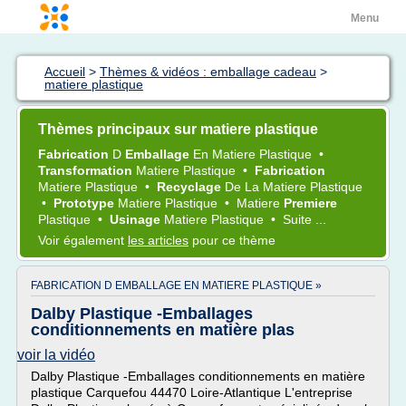
Menu
Accueil
>
Thèmes & vidéos : emballage cadeau
>
matiere plastique
Thèmes principaux sur matiere plastique
Fabrication
D
Emballage
En
Matiere Plastique
•
Transformation
Matiere Plastique
•
Fabrication
Matiere Plastique
•
Recyclage
De La
Matiere Plastique
•
Prototype
Matiere Plastique
•
Matiere
Premiere
Plastique
•
Usinage
Matiere Plastique
•
Suite ...
Voir également
les articles
pour ce thème
FABRICATION D EMBALLAGE EN MATIERE PLASTIQUE »
Dalby Plastique -Emballages
conditionnements en matière plas
voir la vidéo
Dalby Plastique -Emballages conditionnements en matière
plastique Carquefou 44470 Loire-Atlantique L'entreprise