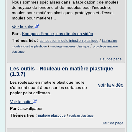
Nous sommes spécialisés dans la fabrication : de moules,
de noyaux de fonderie et de modèles pour l'industrie,
moules pour matières plastiques, prototypes et d'essai,
moules pour matières...
Voir la suite
Par :
Kompass France, nos clients en vidéo
Thèmes liés :
/
conception moule injection plastique
fabrication
/
/
moule industrie plastique
moulage matieres plastique
prototype matiere
plastique
Haut de page
Les outils - Rouleau en matière plastique
(1.3.7)
Les rouleaux en matière plastique molle
voir la vidéo
s'utilisent quant à eux sur les surfaces de
papier peint délicates.
Voir la suite
Par :
aswallpaper
Thèmes liés :
/
matiere plastique
rouleau plastique
Haut de page