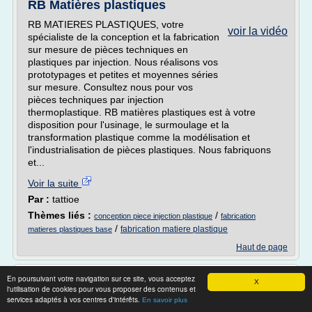
RB Matières plastiques
RB MATIERES PLASTIQUES, votre
voir la vidéo
spécialiste de la conception et la fabrication
sur mesure de pièces techniques en
plastiques par injection. Nous réalisons vos
prototypages et petites et moyennes séries
sur mesure. Consultez nous pour vos
pièces techniques par injection
thermoplastique. RB matières plastiques est à votre
disposition pour l'usinage, le surmoulage et la
transformation plastique comme la modélisation et
l'industrialisation de pièces plastiques. Nous fabriquons
et...
Voir la suite
Par :
tattioe
Thèmes liés :
/
conception piece injection plastique
fabrication
/
fabrication matiere plastique
matieres plastiques base
Haut de page
En poursuivant votre navigation sur ce site, vous acceptez
1 - 10 de 15 Vidéos
X
l'utilisation de cookies pour vous proposer des contenus et
Page : Première | < Précédente |
Suivante
> |
Dernière
services adaptés à vos centres d'intérêts.
En savoir plus
0
|
1