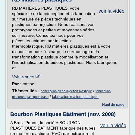
RB MATIERES PLASTIQUES, votre
voir la vidéo
spécialiste de la conception et la fabrication
sur mesure de pièces techniques en
plastiques par injection. Nous réalisons vos
prototypages et petites et moyennes séries
sur mesure. Consultez nous pour vos
pièces techniques par injection
thermoplastique. RB matières plastiques est à votre
disposition pour l'usinage, le surmoulage et la
transformation plastique comme la modélisation et
l'industrialisation de pièces plastiques. Nous fabriquons
et...
Voir la suite
Par :
tattioe
Thèmes liés :
/
conception piece injection plastique
fabrication
/
fabrication matiere plastique
matieres plastiques base
Haut de page
Bourbon Plastiques Bâtiment (nov. 2008)
A Bras- Panon, la société BOURBON
voir la vidéo
PLASTIQUES BATIMENT fabrique des tubes
en matière plastique (PVC) par extrusion, et