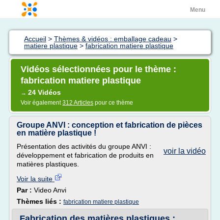
Menu
Accueil
>
Thèmes & vidéos : emballage cadeau
>
matiere plastique
>
fabrication matiere plastique
Vidéos sélectionnées pour le thème :
fabrication matiere plastique
24 Vidéos
→
Voir également
312 Articles
pour ce thème
Groupe ANVI : conception et fabrication de pièces
en matière plastique !
Présentation des activités du groupe ANVI :
voir la vidéo
développement et fabrication de produits en
matières plastiques.
Voir la suite
Par :
Video Anvi
Thèmes liés :
fabrication matiere plastique
Fabrication des matières plastiques :