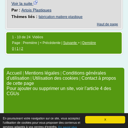
Voir la suite
Par :
Artois Plastiques
Thèmes liés :
fabrication matiere plastique
Haut de page
1 - 10 de 24 Vidéos
Page : Première | < Précédente |
Suivante
> |
Dernière
0
|
1
|
2
Accueil
|
Mentions légales
|
Conditions générales
d'utilisation
|
Utilisation des cookies
|
Contact à propos
de cette page
Pour ajouter ou supprimer un site, voir l'article 4 des
CGUs
En poursuivant votre navigation sur ce site, vous acceptez
X
l'utilisation de cookies pour vous proposer des contenus et
services adaptés à vos centres d'intérêts.
En savoir plus