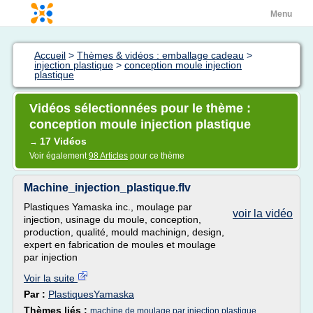
Menu
Accueil
>
Thèmes & vidéos : emballage cadeau
>
injection plastique
>
conception moule injection
plastique
Vidéos sélectionnées pour le thème :
conception moule injection plastique
17 Vidéos
→
Voir également
98 Articles
pour ce thème
Machine_injection_plastique.flv
Plastiques Yamaska inc., moulage par
voir la vidéo
injection, usinage du moule, conception,
production, qualité, mould machinign, design,
expert en fabrication de moules et moulage
par injection
Voir la suite
Par :
PlastiquesYamaska
Thèmes liés :
machine de moulage par injection plastique