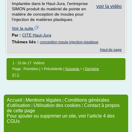
Implantée dans le Haut-Jura, l'entreprise
voir la vidéo
SIMON produit du matériel de pointe en
matière de conception de moules pour
l'injection de matières plastiques.
Voir la suite
Par :
CITE Haut-Jura
Thèmes liés :
conception moule injection plastique
Haut de page
1 - 10 de 17 Vidéos
Page : Première | < Précédente |
Suivante
> |
Dernière
0
|
1
Accueil
|
Mentions légales
|
Conditions générales
d'utilisation
|
Utilisation des cookies
|
Contact à propos
de cette page
Pour ajouter ou supprimer un site, voir l'article 4 des
CGUs