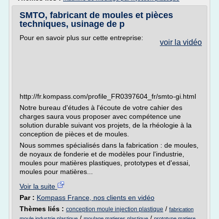
SMTO, fabricant de moules et pièces
techniques, usinage de p
Pour en savoir plus sur cette entreprise:
voir la vidéo
http://fr.kompass.com/profile_FR0397604_fr/smto-gi.html
Notre bureau d'études à l'écoute de votre cahier des
charges saura vous proposer avec compétence une
solution durable suivant vos projets, de la rhéologie à la
conception de pièces et de moules.
Nous sommes spécialisés dans la fabrication : de moules,
de noyaux de fonderie et de modèles pour l'industrie,
moules pour matières plastiques, prototypes et d'essai,
moules pour matières...
Voir la suite
Par :
Kompass France, nos clients en vidéo
Thèmes liés :
/
conception moule injection plastique
fabrication
/
/
moule industrie plastique
moulage matieres plastique
prototype matiere