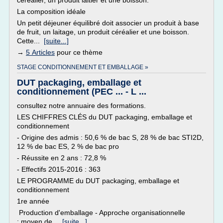
céréalier, un produit laitier et une boisson.
La composition idéale
Un petit déjeuner équilibré doit associer un produit à base
de fruit, un laitage, un produit céréalier et une boisson.
Cette...
[suite...]
→
5 Articles
pour ce thème
STAGE CONDITIONNEMENT ET EMBALLAGE »
DUT packaging, emballage et
conditionnement (PEC ... - L ...
consultez notre annuaire des formations.
LES CHIFFRES CLÉS du DUT packaging, emballage et
conditionnement
- Origine des admis : 50,6 % de bac S, 28 % de bac STI2D,
12 % de bac ES, 2 % de bac pro
- Réussite en 2 ans : 72,8 %
- Effectifs 2015-2016 : 363
LE PROGRAMME du DUT packaging, emballage et
conditionnement
1re année
Production d'emballage - Approche organisationnelle
: moyen de...
[suite...]