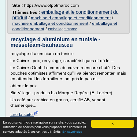
Site :
https://www.ofpptmaroc.com
emballage et le conditionnement du
Thèmes liés :
produit
/
machine d emballage et conditionnement
/
machine emballage et conditionnement
/
emballage et
conditionnement
/
emballage maroc
recyclage d aluminium en tunisie -
messeteam-bauhaus.eu
recyclage d aluminium en tunisie
Le Cuivre : prix, recyclage, caractéristiques et où le ...
Le Cuivre rOooh Le cours du cuivre a encore chuté. Des
bouches optimistes affirment qu"il va bientot remonter, mais
en attendant les ferrailleurs ont pris le pas et ...
obtenir le prix
Bio Village : produits bio Marque Repère (E. Leclerc)
Un café pur arabica en grains, certifié AB, venant
d"amérique...
Lire la suite
En poursuivant votre navigation sur ce site, vous acceptez
X
l'utilisation de cookies pour vous proposer des contenus et
Site :
http://www.messeteam-bauhaus.eu
services adaptés à vos centres d'intérêts.
En savoir plus