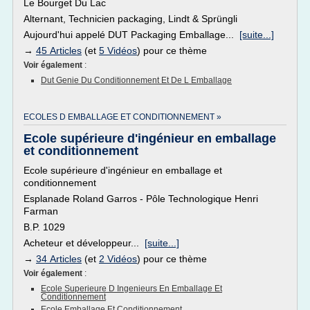
Le Bourget Du Lac
Alternant, Technicien packaging, Lindt & Sprüngli
Aujourd'hui appelé DUT Packaging Emballage...
[suite...]
→
45 Articles
(et
5 Vidéos
) pour ce thème
Voir également
:
Dut Genie Du Conditionnement Et De L Emballage
ECOLES D EMBALLAGE ET CONDITIONNEMENT »
Ecole supérieure d'ingénieur en emballage
et conditionnement
Ecole supérieure d'ingénieur en emballage et
conditionnement
Esplanade Roland Garros - Pôle Technologique Henri
Farman
B.P. 1029
Acheteur et développeur...
[suite...]
→
34 Articles
(et
2 Vidéos
) pour ce thème
Voir également
:
Ecole Superieure D Ingenieurs En Emballage Et
Conditionnement
Ecole Emballage Et Conditionnement