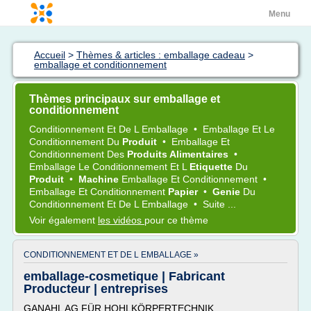
Menu
Accueil
>
Thèmes & articles : emballage cadeau
>
emballage et conditionnement
Thèmes principaux sur emballage et
conditionnement
Conditionnement
Et De L
Emballage
•
Emballage
Et Le
Conditionnement
Du
Produit
•
Emballage
Et
Conditionnement
Des
Produits Alimentaires
•
Emballage
Le
Conditionnement
Et L
Etiquette
Du
Produit
•
Machine
Emballage
Et
Conditionnement
•
Emballage
Et
Conditionnement
Papier
•
Genie
Du
Conditionnement
Et De L
Emballage
•
Suite ...
Voir également
les vidéos
pour ce thème
CONDITIONNEMENT ET DE L EMBALLAGE »
emballage-cosmetique | Fabricant
Producteur | entreprises
GANAHL AG FÜR HOHLKÖRPERTECHNIK