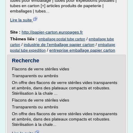
tubes pour emballage | tubes pour expéditions postales |
tubes en carton [+] articles produits de papeterie |
emballages | tubes...
Lire la suite
Site :
http://papier-carton.europages.fr
Thèmes liés :
/
emballage postal tube carton
emballage tube
/
industrie de l'emballage papier carton
/
carton
emballage
/
entreprise emballage papier carton
postal tube expedition
Recherche
Flacons de verre stériles vides
Transparents ou ambrés
On offre des flacons de verre stériles vides transparents
et ambrés, dans des plateaux compacts et robustes.
Stérilisation à la chale ...
Flacons de verre stériles vides
Transparents ou ambrés
On offre des flacons de verre stériles vides transparents
et ambrés, dans des plateaux compacts et robustes.
Stérilisation à la chale...