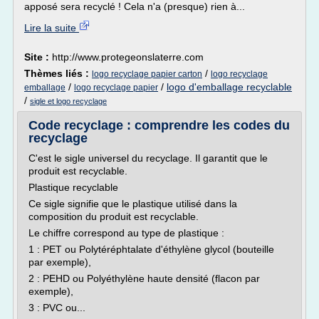
apposé sera recyclé ! Cela n'a (presque) rien à...
Lire la suite
Site :
http://www.protegeonslaterre.com
Thèmes liés :
/
logo recyclage papier carton
logo recyclage
/
/
logo d'emballage recyclable
emballage
logo recyclage papier
/
sigle et logo recyclage
Code recyclage : comprendre les codes du
recyclage
C'est le sigle universel du recyclage. Il garantit que le
produit est recyclable.
Plastique recyclable
Ce sigle signifie que le plastique utilisé dans la
composition du produit est recyclable.
Le chiffre correspond au type de plastique :
1 : PET ou Polytéréphtalate d'éthylène glycol (bouteille
par exemple),
2 : PEHD ou Polyéthylène haute densité (flacon par
exemple),
3 : PVC ou...