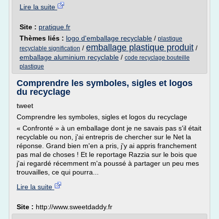
Lire la suite
Site :
pratique.fr
Thèmes liés :
logo d'emballage recyclable
/
plastique
emballage plastique produit
/
/
recyclable signification
emballage aluminium recyclable
/
code recyclage bouteille
plastique
Comprendre les symboles, sigles et logos
du recyclage
tweet
Comprendre les symboles, sigles et logos du recyclage
« Confronté » à un emballage dont je ne savais pas s'il était
recyclable ou non, j'ai entrepris de chercher sur le Net la
réponse. Grand bien m'en a pris, j'y ai appris franchement
pas mal de choses ! Et le reportage Razzia sur le bois que
j'ai regardé récemment m'a poussé à partager un peu mes
trouvailles, ce qui pourra...
Lire la suite
Site :
http://www.sweetdaddy.fr