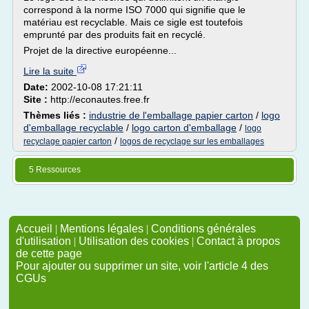
correspond à la norme ISO 7000 qui signifie que le
matériau est recyclable. Mais ce sigle est toutefois
emprunté par des produits fait en recyclé.
Projet de la directive européenne...
Lire la suite
Date:
2002-10-08 17:21:11
Site :
http://econautes.free.fr
Thèmes liés :
industrie de l'emballage papier carton
/
logo
d'emballage recyclable
/
logo carton d'emballage
/
logo
/
recyclage papier carton
logos de recyclage sur les emballages
5 Ressources
Accueil
|
Mentions légales
|
Conditions générales
d'utilisation
|
Utilisation des cookies
|
Contact à propos
de cette page
Pour ajouter ou supprimer un site, voir l'article 4 des
CGUs