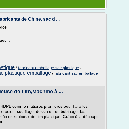
bricants de Chine, sac d ...
erce
ues...
astique
/
fabricant emballage sac plastique
/
ac plastique emballage
/
fabricant sac emballage
euse de film,Machine à ...
et HDPE comme matières premières pour faire les
xtrusion, soufflage, dessin et rembobinage, les
és en rouleaux de film plastique. Grâce à la découpe
au...