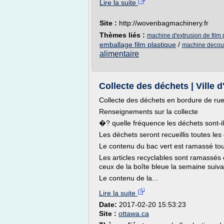
Lire la suite
Site :
http://wovenbagmachinery.fr
Thèmes liés :
machine d'extrusion de film 
emballage film plastique
/
machine decoup
alimentaire
Collecte des déchets | Ville 
Collecte des déchets en bordure de ru
Renseignements sur la collecte
�? quelle fréquence les déchets sont-
Les déchets seront recueillis toutes le
Le contenu du bac vert est ramassé to
Les articles recyclables sont ramassés
ceux de la boîte bleue la semaine suiva
Le contenu de la...
Lire la suite
Date:
2017-02-20 15:53:23
Site :
ottawa.ca