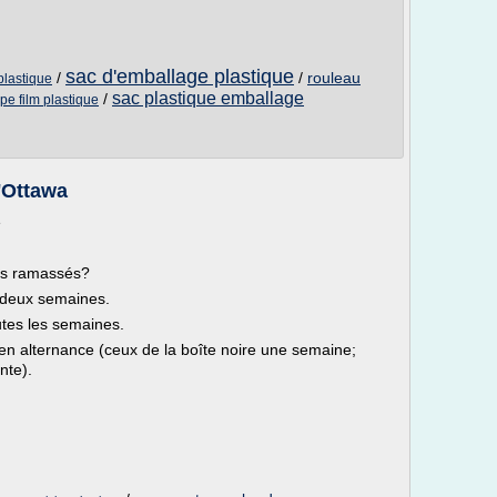
sac d'emballage plastique
/
/
rouleau
plastique
sac plastique emballage
/
e film plastique
d'Ottawa
e
ils ramassés?
s deux semaines.
utes les semaines.
 en alternance (ceux de la boîte noire une semaine;
nte).