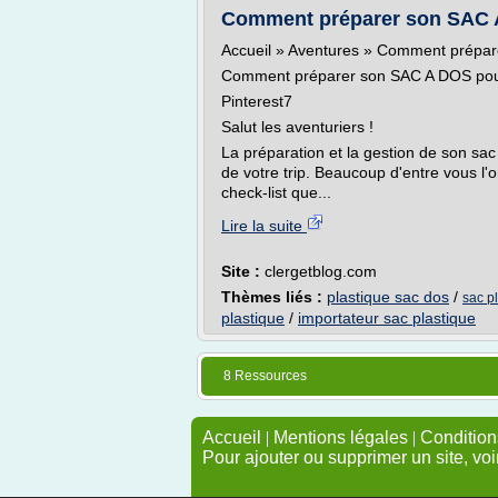
Comment préparer son SAC A
Accueil » Aventures » Comment prépa
Comment préparer son SAC A DOS pour
Pinterest7
Salut les aventuriers !
La préparation et la gestion de son sa
de votre trip. Beaucoup d'entre vous l
check-list que...
Lire la suite
Site :
clergetblog.com
Thèmes liés :
plastique sac dos
/
sac p
plastique
/
importateur sac plastique
8 Ressources
Accueil
|
Mentions légales
|
Conditions
Pour ajouter ou supprimer un site, voi