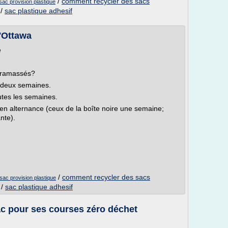
/
comment recycler des sacs
sac provision plastique
/
sac plastique adhesif
d'Ottawa
e
s ramassés?
s deux semaines.
utes les semaines.
 en alternance (ceux de la boîte noire une semaine;
nte).
/
comment recycler des sacs
sac provision plastique
/
sac plastique adhesif
rac pour ses courses zéro déchet