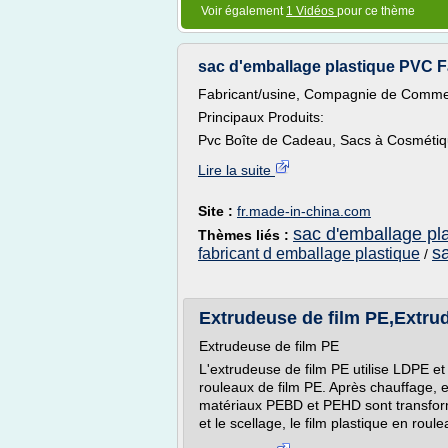
Voir également
1 Vidéos
pour ce thème
sac d'emballage plastique PVC Fa
Fabricant/usine, Compagnie de Comm
Principaux Produits:
Pvc Boîte de Cadeau, Sacs à Cosmétiq
Lire la suite
Site :
fr.made-in-china.com
sac d'emballage pl
Thèmes liés :
s
fabricant d emballage plastique
/
Extrudeuse de film PE,Extrud
Extrudeuse de film PE
L'extrudeuse de film PE utilise LDPE 
rouleaux de film PE. Après chauffage, e
matériaux PEBD et PEHD sont transform
et le scellage, le film plastique en roule