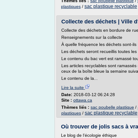
Thèmes liés :
sac poubelle plastique
/
sac plastique recyclable
plastiques
/
Collecte des déchets | Ville 
Collecte des déchets en bordure de ru
Renseignements sur la collecte
À quelle fréquence les déchets sont-il
Les déchets seront recueillis toutes le
Le contenu du bac vert est ramassé to
Les articles recyclables sont ramassés
ceux de la boîte bleue la semaine suiva
Le contenu de la...
Lire la suite
Date:
2018-03-12 06:24:28
Site :
ottawa.ca
Thèmes liés :
sac poubelle plastique
/
sac plastique recyclable
plastiques
/
Où trouver de jolis sacs à v
Le blog de l'écologie éthique