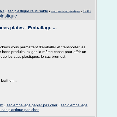
sac
/
sac plastique reutilisable
/
/
able
sac provision plastique
lastique
ées plates - Emballage ...
ackeos vous permettent d'emballer et transporter les
e bons produits, exigez la même chose pour offrir un
 que les sacs plastiques, le sac brun est:
kraft en...
aft
/
sac emballage papier pas cher
/
sac d'emballage
 sac plastique pas cher