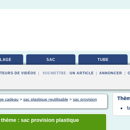
LAGE
SAC
TUBE
TEURS DE VIDÉOS
| SOUMETTRE :
UN ARTICLE
|
ANNONCER
|
Thèm
age cadeau
>
sac plastique reutilisable
>
sac provision
f
 thème : sac provision plastique