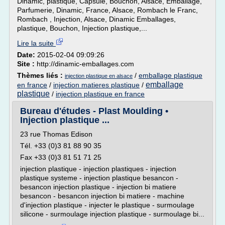
Dinamic, plastique, Capsule, Bouchon, Alsace, Emballage,
Parfumerie, Dinamic, France, Alsace, Rombach le Franc,
Rombach , Injection, Alsace, Dinamic Emballages,
plastique, Bouchon, Injection plastique,...
Lire la suite
Date:
2015-02-04 09:09:26
Site :
http://dinamic-emballages.com
Thèmes liés :
/
emballage plastique
injection plastique en alsace
emballage
en france
/
injection matieres plastique
/
plastique
/
injection plastique en france
Bureau d'études - Plast Moulding •
Injection plastique ...
23 rue Thomas Edison
Tél. +33 (0)3 81 88 90 35
Fax +33 (0)3 81 51 71 25
injection plastique - injection plastiques - injection
plastique systeme - injection plastique besancon -
besancon injection plastique - injection bi matiere
besancon - besancon injection bi matiere - machine
d'injection plastique - injecter le plastique - surmoulage
silicone - surmoulage injection plastique - surmoulage bi...