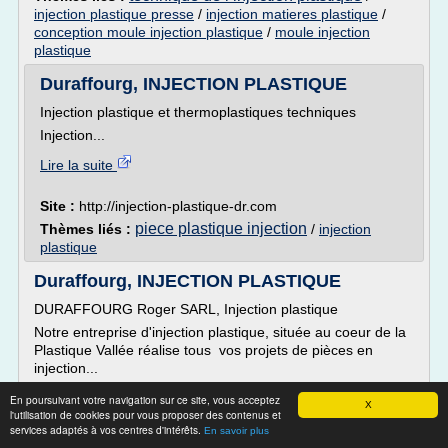
injection plastique presse
/
injection matieres plastique
/
conception moule injection plastique
/
moule injection
plastique
Duraffourg, INJECTION PLASTIQUE
Injection plastique et thermoplastiques techniques
Injection...
Lire la suite
Site :
http://injection-plastique-dr.com
piece plastique injection
Thèmes liés :
/
injection
plastique
Duraffourg, INJECTION PLASTIQUE
DURAFFOURG Roger SARL, Injection plastique
Notre entreprise d'injection plastique, située au coeur de la
Plastique Vallée réalise tous vos projets de pièces en
injection...
Lire la suite
En poursuivant votre navigation sur ce site, vous acceptez
X
l'utilisation de cookies pour vous proposer des contenus et
services adaptés à vos centres d'intérêts.
En savoir plus
Site :
http://www.injection-plastique-dr.com