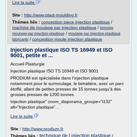
Lire la suite
Site :
http://www.plast-moulding.fr
Thèmes liés :
conception piece injection plastique
/
machine de moulage par injection plastique
/
principe
/
moulage par injection plastique
moulage par injection plastique
/
conception moule injection plastique
fabricants
Injection plastique ISO TS 16949 et ISO
9001, petite et ...
Accueil Plasturgie
Injection plastique ISO TS 16949 et ISO 9001
PRODIUM est spécialisée dans l'injection plastique
notamment pour le surmoulage, le bimatière, avec un parc
étoffé, allant de petites presses de 15 tonnes jusqu'à des
grosses presses de 1200 tonnes.
Injection plastique" zoom_diaporama_groupe="i132"
alt="Injection plastique"...
Lire la suite
Site :
http://www.prodium.fr
technique de l injection plastique
Thèmes liés :
/