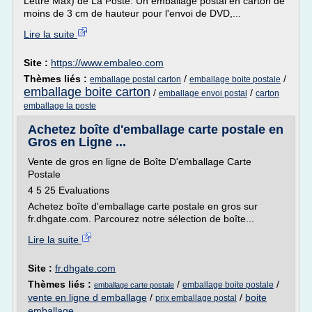
Lettre Max) de La Poste. Un emballage postal en carton de
moins de 3 cm de hauteur pour l'envoi de DVD,...
Lire la suite
Site :
https://www.embaleo.com
Thèmes liés :
/
/
emballage postal carton
emballage boite postale
emballage boite carton
/
/
emballage envoi postal
carton
emballage la poste
Achetez boîte d'emballage carte postale en
Gros en Ligne ...
Vente de gros en ligne de Boîte D'emballage Carte
Postale
4 5 25 Evaluations
Achetez boîte d'emballage carte postale en gros sur
fr.dhgate.com. Parcourez notre sélection de boîte...
Lire la suite
Site :
fr.dhgate.com
Thèmes liés :
/
/
emballage boite postale
emballage carte postale
vente en ligne d emballage
/
/
boite
prix emballage postal
emballage