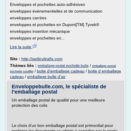
Enveloppes et pochettes auto-adhésives
enveloppes événementielles et de communication
enveloppes carrées
enveloppes et pochettes en Dupont[TM] Tyvek®
enveloppes insertion mécanique
enveloppes et pochettes en...
Lire la suite
Site :
http://sedicvitrafix.com
Thèmes liés :
/
emballage postal pochette bulle
emballage postal
/
boite d'emballage cadeau
/
boite d emballage
pochette soufflet
cadeau
/
emballage bulle d'air
Enveloppebulle.com, le spécialiste de
l’emballage postal
Un emballage postal de qualité pour une meilleure
protection des colis
Le choix d'un bon emballage postal est primordial pour
protéger les documents ou objets à expédier par la poste.