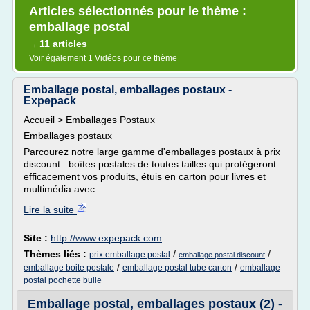
Articles sélectionnés pour le thème :
emballage postal
11 articles
→
Voir également
1 Vidéos
pour ce thème
Emballage postal, emballages postaux -
Expepack
Accueil > Emballages Postaux
Emballages postaux
Parcourez notre large gamme d'emballages postaux à prix
discount : boîtes postales de toutes tailles qui protégeront
efficacement vos produits, étuis en carton pour livres et
multimédia avec...
Lire la suite
Site :
http://www.expepack.com
Thèmes liés :
/
/
prix emballage postal
emballage postal discount
/
/
emballage boite postale
emballage postal tube carton
emballage
postal pochette bulle
Emballage postal, emballages postaux (2) -