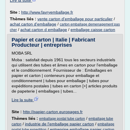
Lire la suite
Site :
http://www.favryemballage.fr
Thèmes liés :
vente carton d'emballage pour particulier
/
achat carton d'emballage
/
carton emballage demenagement pas
/
achat carton d emballage
/
emballage caisse carton
cher
Papier et carton | Italie | Fabricant
Producteur | entreprises
MOBA SRL
Moba : satisfait depuis 1961 tous les secteurs industriels
qui utilisent des tubes et âmes en carton pour l'emballage
et le conditionnement. Fournisseur de : Emballages en
papier et carton | conteneurs pour emballage et
conditionnement | tubes pour emballage | tubes pour
expéditions postales | tubes en carton [+] articles produits
de papeterie | emballages | tubes...
Lire la suite
Site :
http://papier-carton.europages.fr
Thèmes liés :
/
emballage postal tube carton
emballage tube
/
industrie de l'emballage papier carton
/
carton
emballage
/
entreprise emballage papier carton
postal tube expedition