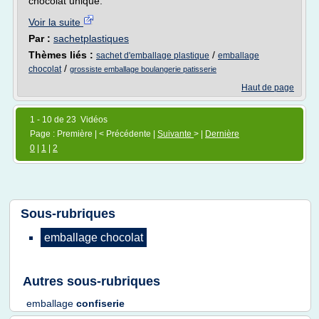
chocolat unique.
Voir la suite
Par :
sachetplastiques
Thèmes liés :
/
sachet d'emballage plastique
emballage
/
chocolat
grossiste emballage boulangerie patisserie
Haut de page
1 - 10 de 23 Vidéos
Page : Première | < Précédente |
Suivante
> |
Dernière
0
|
1
|
2
Sous-rubriques
emballage chocolat
Autres sous-rubriques
emballage
confiserie