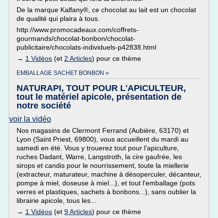
De la marque Kalfany®, ce chocolat au lait est un chocolat
de qualité qui plaira à tous.
http://www.promocadeaux.com/coffrets-
gourmands/chocolat-bonbon/chocolat-
publicitaire/chocolats-individuels-p42838.html
→
1 Vidéos
(et
2 Articles
) pour ce thème
EMBALLAGE SACHET BONBON »
NATURAPI, TOUT POUR L'APICULTEUR,
tout le matériel apicole, présentation de
notre société
voir la vidéo
Nos magasins de Clermont Ferrand (Aubière, 63170) et
Lyon (Saint Priest, 69800), vous accueillent du mardi au
samedi en été. Vous y trouerez tout pour l'apiculture,
ruches Dadant, Warre, Langstroth, la cire gaufrée, les
sirops et candis pour le nourrissement, toute la miellerie
(extracteur, maturateur, machine à désoperculer, décanteur,
pompe à miel, doseuse à miel...), et tout l'emballage (pots
verres et plastiques, sachets à bonbons...), sans oublier la
librairie apicole, tous les...
→
1 Vidéos
(et
9 Articles
) pour ce thème