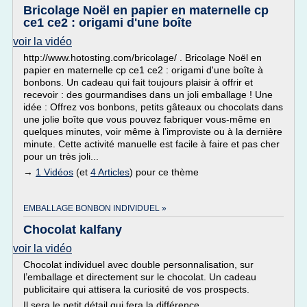
Bricolage Noël en papier en maternelle cp
ce1 ce2 : origami d'une boîte
voir la vidéo
http://www.hotosting.com/bricolage/ . Bricolage Noël en
papier en maternelle cp ce1 ce2 : origami d'une boîte à
bonbons. Un cadeau qui fait toujours plaisir à offrir et
recevoir : des gourmandises dans un joli emballage ! Une
idée : Offrez vos bonbons, petits gâteaux ou chocolats dans
une jolie boîte que vous pouvez fabriquer vous-même en
quelques minutes, voir même à l’improviste ou à la dernière
minute. Cette activité manuelle est facile à faire et pas cher
pour un très joli...
→
1 Vidéos
(et
4 Articles
) pour ce thème
EMBALLAGE BONBON INDIVIDUEL »
Chocolat kalfany
voir la vidéo
Chocolat individuel avec double personnalisation, sur
l’emballage et directement sur le chocolat. Un cadeau
publicitaire qui attisera la curiosité de vos prospects.
Il sera le petit détail qui fera la différence.