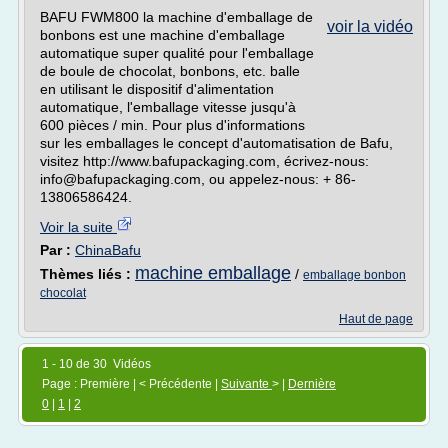
BAFU FWM800 la machine d'emballage de
voir la vidéo
bonbons est une machine d'emballage
automatique super qualité pour l'emballage
de boule de chocolat, bonbons, etc. balle
en utilisant le dispositif d'alimentation
automatique, l'emballage vitesse jusqu'à
600 pièces / min. Pour plus d'informations
sur les emballages le concept d'automatisation de Bafu,
visitez http://www.bafupackaging.com, écrivez-nous:
info@bafupackaging.com, ou appelez-nous: + 86-
13806586424.
Voir la suite
Par :
ChinaBafu
machine emballage
Thèmes liés :
/
emballage bonbon
chocolat
Haut de page
1 - 10 de 30 Vidéos
Page : Première | < Précédente |
Suivante
> |
Dernière
0
|
1
|
2