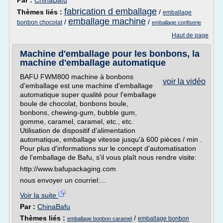
Par :
ChinaBafu
fabrication d emballage
Thèmes liés :
/
emballage
emballage machine
/
/
bonbon chocolat
emballage confiserie
Haut de page
Machine d'emballage pour les bonbons, la
machine d'emballage automatique
BAFU FWM800 machine à bonbons
voir la vidéo
d'emballage est une machine d'emballage
automatique super qualité pour l'emballage
boule de chocolat, bonbons boule,
bonbons, chewing-gum, bubble gum,
gomme, caramel, caramel, etc., etc.
Utilisation de dispositif d'alimentation
automatique, emballage vitesse jusqu'à 600 pièces / min .
Pour plus d'informations sur le concept d'automatisation
de l'emballage de Bafu, s'il vous plaît nous rendre visite:
http://www.bafupackaging.com
nous envoyer un courriel:...
Voir la suite
Par :
ChinaBafu
Thèmes liés :
/
emballage bonbon
emballage bonbon caramel