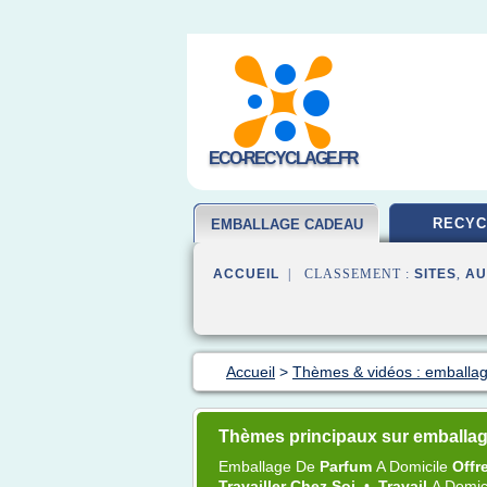
ECO-RECYCLAGE.FR
RECYC
EMBALLAGE CADEAU
ACCUEIL
| CLASSEMENT :
SITES
,
AU
Accueil
>
Thèmes & vidéos : emballa
Thèmes principaux sur emballag
Emballage
De
Parfum
A
Domicile
Offr
Travailler Chez Soi
•
Travail
A
Domic