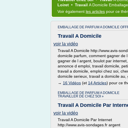
Loiret
•
Travail
A
Domicile Emballag
Voir également
les articles
pour ce th
EMBALLAGE DE PARFUM A DOMICILE OFFR
Travail A Domicile
voir la vidéo
Travail A Domicile http://www.avis-sond
domicile parfum, comment gagner de l a
gagner de l argent, boulot par internet,
annonce d emploi, travail domicile, pe
travail a domicile, emploi chez soi, che
domicile serieux, travail a domicile au, 
→
16 Vidéos
(et
14 Articles
) pour ce t
EMBALLAGE DE PARFUM A DOMICILE
TRAVAILLER DE CHEZ SOI »
Travail A Domicile Par Intern
voir la vidéo
Travail A Domicile Par Internet
http://www.avis-sondages.fr argent