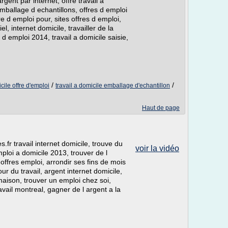
rgent par internet, offre travail a
emballage d echantillons, offres d emploi
e d emploi pour, sites offres d emploi,
el, internet domicile, travailler de la
d emploi 2014, travail a domicile saisie,
/
/
ile offre d'emploi
travail a domicile emballage d'echantillon
Haut de page
.fr travail internet domicile, trouve du
voir la vidéo
emploi a domicile 2013, trouver de l
 offres emploi, arrondir ses fins de mois
 du travail, argent internet domicile,
maison, trouver un emploi chez soi,
ravail montreal, gagner de l argent a la