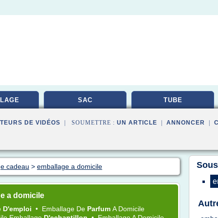
LAGE
SAC
TUBE
TEURS DE VIDÉOS
| SOUMETTRE :
UN ARTICLE
|
ANNONCER
|
Sous
ge cadeau
>
emballage a domicile
e
e a domicile
Autr
e D'emploi
•
Emballage
De
Parfum
A
Domicile
ile Emballage
D'echantillon
•
Emballage
A
Domicile