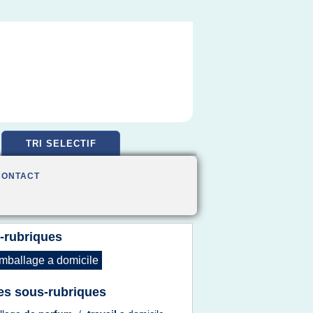
TRI SELECTIF
CONTACT
-rubriques
mballage
a
domicile
es sous-rubriques