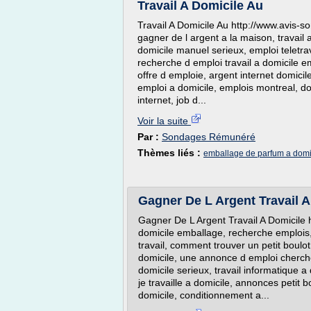
Travail A Domicile Au
Travail A Domicile Au http://www.avis-son
gagner de l argent a la maison, travail 
domicile manuel serieux, emploi teletrava
recherche d emploi travail a domicile e
offre d emploie, argent internet domicil
emploi a domicile, emplois montreal, domi
internet, job d...
Voir la suite
Par :
Sondages Rémunéré
Thèmes liés :
emballage de parfum a domic
Gagner De L Argent Travail A
Gagner De L Argent Travail A Domicile h
domicile emballage, recherche emplois, 
travail, comment trouver un petit boulot, 
domicile, une annonce d emploi cherche
domicile serieux, travail informatique a
je travaille a domicile, annonces petit b
domicile, conditionnement a...