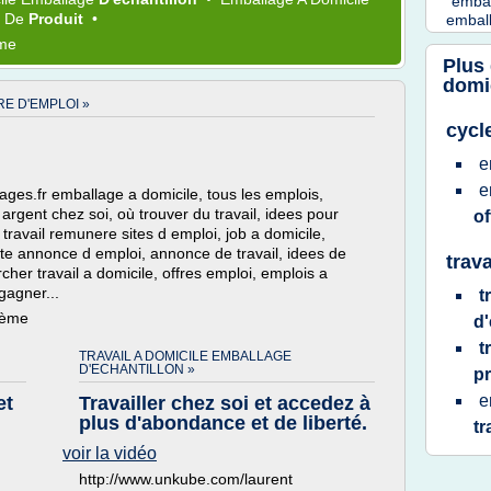
emba
e
De
Produit
•
embal
ème
Plus
domi
E D'EMPLOI »
cycl
e
e
ages.fr emballage a domicile, tous les emplois,
rgent chez soi, où trouver du travail, idees pour
of
 travail remunere sites d emploi, job a domicile,
tite annonce d emploi, annonce de travail, idees de
trav
rcher travail a domicile, offres emploi, emplois a
gagner...
t
hème
d'
t
TRAVAIL A DOMICILE EMBALLAGE
D'ECHANTILLON »
p
e
et
Travailler chez soi et accedez à
plus d'abondance et de liberté.
tr
voir la vidéo
http://www.unkube.com/laurent