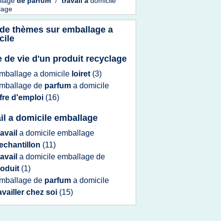
llage
de
parfum
/
travail
a
domicile
lage
 de thèmes sur
emballage a
cile
e de vie d'un produit recyclage
mballage
a
domicile
loiret
(3)
mballage
de
parfum
a
domicile
fre d'emploi
(16)
ail a domicile emballage
ravail
a
domicile emballage
echantillon
(11)
ravail
a
domicile emballage
de
roduit
(1)
mballage
de
parfum
a
domicile
availler chez soi
(15)