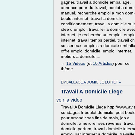
gagner, travail a domicile emballage,
annonce pour du travail, boulot a domi
manuel, recherche emploi a mon domic
boulot internet, travail a domicile
conditionnement, travail a domicile sui
idee d emploi, travailler a domicile ave
internet, je recherche un emploi, emplo
internet, travail temps partiel, travail c
soi serieux, emplois a domicile emball
offre emploi domicile, emploi internet,
metiers a domicile,...
→
15 Vidéos
(et
10 Articles
) pour ce
thème
EMBALLAGE A DOMICILE LOIRET »
Travail A Domicile Liege
voir la vidéo
Travail A Domicile Liege http://www.avi
sondages.fr boulot domicile, petit boulo
pour arrondir ses fins de mois, job a
domicile, ameliorer ses revenus, travai
domicile parfum, travail domicile intern
emploi par internet a domicile, travaille