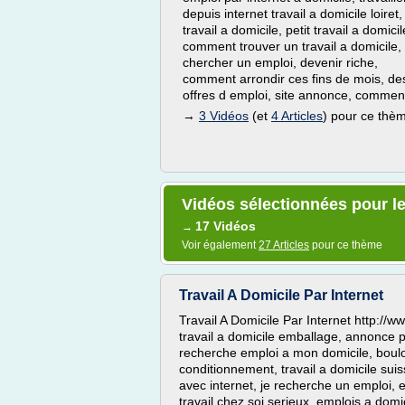
depuis internet travail a domicile loiret,
travail a domicile, petit travail a domicil
comment trouver un travail a domicile,
chercher un emploi, devenir riche,
comment arrondir ces fins de mois, de
offres d emploi, site annonce, comment
→
3 Vidéos
(et
4 Articles
) pour ce thè
Vidéos sélectionnées pour l
17 Vidéos
→
Voir également
27 Articles
pour ce thème
Travail A Domicile Par Internet
Travail A Domicile Par Internet http://
travail a domicile emballage, annonce p
recherche emploi a mon domicile, boulot 
conditionnement, travail a domicile suis
avec internet, je recherche un emploi, em
travail chez soi serieux, emplois a domi