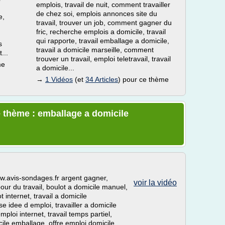
emplois, travail de nuit, comment travailler
de chez soi, emplois annonces site du
e,
travail, trouver un job, comment gagner du
fric, recherche emplois a domicile, travail
qui rapporte, travail emballage a domicile,
s
travail a domicile marseille, comment
...
trouver un travail, emploi teletravail, travail
me
a domicile...
→
1 Vidéos
(et
34 Articles
) pour ce thème
e thème : emballage a domicile
www.avis-sondages.fr argent gagner,
voir la vidéo
our du travail, boulot a domicile manuel,
internet, travail a domicile
se idee d emploi, travailler a domicile
ploi internet, travail temps partiel,
cile emballage, offre emploi domicile,