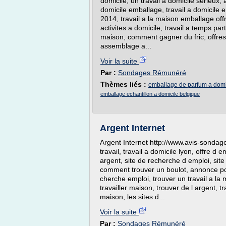
domicile, un travail a domicile serieux, a
domicile emballage, travail a domicile 
2014, travail a la maison emballage offr
activites a domicile, travail a temps parti
maison, comment gagner du fric, offres 
assemblage a...
Voir la suite
Par :
Sondages Rémunéré
Thèmes liés :
emballage de parfum a domic
emballage echantillon a domicile belgique
Argent Internet
Argent Internet http://www.avis-sondages
travail, travail a domicile lyon, offre d 
argent, site de recherche d emploi, site
comment trouver un boulot, annonce pour
cherche emploi, trouver un travail a la 
travailler maison, trouver de l argent, t
maison, les sites d...
Voir la suite
Par :
Sondages Rémunéré