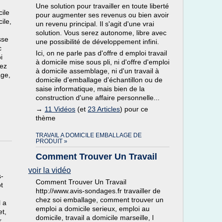
Une solution pour travailler en toute liberté
cile
pour augmenter ses revenus ou bien avoir
ile,
un revenu principal. Il s'agit d'une vrai
solution. Vous serez autonome, libre avec
sse
une possibilité de développement infini.
c
Ici, on ne parle pas d'offre d emploi travail
i
à domicile mise sous pli, ni d'offre d'emploi
hez
à domicile assemblage, ni d'un travail à
age,
domicile d'emballage d'échantillon ou de
saise informatique, mais bien de la
construction d'une affaire personnelle...
→
11 Vidéos
(et
23 Articles
) pour ce
thème
TRAVAIL A DOMICILE EMBALLAGE DE
PRODUIT »
Comment Trouver Un Travail
voir la vidéo
s-
Comment Trouver Un Travail
t
http://www.avis-sondages.fr travailler de
chez soi emballage, comment trouver un
l a
emploi a domicile serieux, emploi au
et,
domicile, travail a domicile marseille, l
r