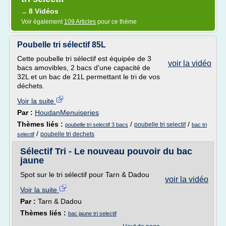
8 Vidéos
→
Voir également
109 Articles
pour ce thème
Poubelle tri sélectif 85L
Cette poubelle tri sélectif est équipée de 3
voir la vidéo
bacs amovibles, 2 bacs d'une capacité de
32L et un bac de 21L permettant le tri de vos
déchets.
Voir la suite
Par :
HoudanMenuiseries
Thèmes liés :
/
/
poubelle tri selectif
poubelle tri selectif 3 bacs
bac tri
/
poubelle tri dechets
selectif
Sélectif Tri - Le nouveau pouvoir du bac
jaune
Spot sur le tri sélectif pour Tarn & Dadou
voir la vidéo
Voir la suite
Par :
Tarn & Dadou
Thèmes liés :
bac jaune tri selectif