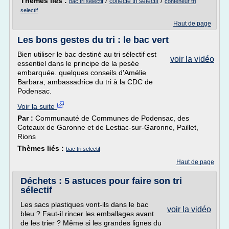
Thèmes liés :
/
/
collecte tri selectif
bac tri selectif
conteneur tri
selectif
Haut de page
Les bons gestes du tri : le bac vert
Bien utiliser le bac destiné au tri sélectif est
voir la vidéo
essentiel dans le principe de la pesée
embarquée. quelques conseils d'Amélie
Barbara, ambassadrice du tri à la CDC de
Podensac.
Voir la suite
Par :
Communauté de Communes de Podensac, des
Coteaux de Garonne et de Lestiac-sur-Garonne, Paillet,
Rions
Thèmes liés :
bac tri selectif
Haut de page
Déchets : 5 astuces pour faire son tri
sélectif
Les sacs plastiques vont-ils dans le bac
voir la vidéo
bleu ? Faut-il rincer les emballages avant
de les trier ? Même si les grandes lignes du