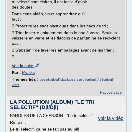
tri sélectif sont claires, il est facile d’avoir
des doutes.
Dans cette vidéo, vous apprendrez qu’il
faut :
 Proscrire les sacs plastiques dans les bacs de tri ;
 Trier le verre uniquement dans le bac à verre. Seule la
vaisselle en verre et les flacons de parfum ne se recyclent
pas ;
 S’abstenir de laver les emballages avant de les trier ;
...
Voir la suite
Par :
Pratiks
Thèmes liés :
/
/
bac tri selectif plastique
sac tri selectif
tri selectif
verre
Haut de page
LA POLLUTION (ALBUM) "LE TRI
SELECTIF" (Dji/Dji)
PAROLES DE LA CHANSON : "Le tri sélectif"
voir la vidéo
Refrain :
Le tri sélectif, ça ne se fait pas au pif!