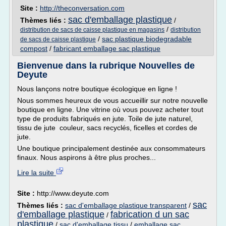
Site :
http://theconversation.com
sac d'emballage plastique
Thèmes liés :
/
/
distribution de sacs de caisse plastique en magasins
distribution
/
sac plastique biodegradable
de sacs de caisse plastique
compost
/
fabricant emballage sac plastique
Bienvenue dans la rubrique Nouvelles de
Deyute
Nous lançons notre boutique écologique en ligne !
Nous sommes heureux de vous accueillir sur notre nouvelle
boutique en ligne. Une vitrine où vous pouvez acheter tout
type de produits fabriqués en jute. Toile de jute naturel,
tissu de jute couleur, sacs recyclés, ficelles et cordes de
jute.
Une boutique principalement destinée aux consommateurs
finaux. Nous aspirons à être plus proches...
Lire la suite
Site :
http://www.deyute.com
sac
Thèmes liés :
sac d'emballage plastique transparent
/
d'emballage plastique
fabrication d un sac
/
plastique
/
sac d'emballage tissu
/
emballage sac