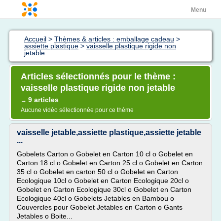
Menu
Accueil
>
Thèmes & articles : emballage cadeau
>
assiette plastique
>
vaisselle plastique rigide non
jetable
Articles sélectionnés pour le thème :
vaisselle plastique rigide non jetable
9 articles
→
Aucune vidéo sélectionnée pour ce thème
vaisselle jetable,assiette plastique,assiette jetable
...
Gobelets Carton o Gobelet en Carton 10 cl o Gobelet en
Carton 18 cl o Gobelet en Carton 25 cl o Gobelet en Carton
35 cl o Gobelet en carton 50 cl o Gobelet en Carton
Ecologique 10cl o Gobelet en Carton Ecologique 20cl o
Gobelet en Carton Ecologique 30cl o Gobelet en Carton
Ecologique 40cl o Gobelets Jetables en Bambou o
Couvercles pour Gobelet Jetables en Carton o Gants
Jetables o Boite...