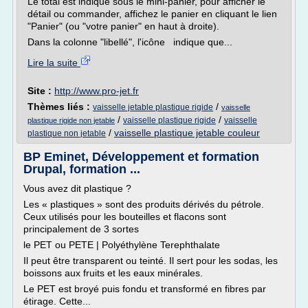
Le total est indiqué sous le mini-panier, pour afficher le
détail ou commander, affichez le panier en cliquant le lien
"Panier" (ou "votre panier" en haut à droite).
Dans la colonne "libellé", l'icône indique que...
Lire la suite
Site :
http://www.pro-jet.fr
Thèmes liés :
/
vaisselle jetable plastique rigide
vaisselle
/
/
vaisselle plastique rigide
vaisselle
plastique rigide non jetable
/
vaisselle plastique jetable couleur
plastique non jetable
BP Eminet, Développement et formation
Drupal, formation ...
Vous avez dit plastique ?
Les « plastiques » sont des produits dérivés du pétrole.
Ceux utilisés pour les bouteilles et flacons sont
principalement de 3 sortes
le PET ou PETE | Polyéthylène Terephthalate
Il peut être transparent ou teinté. Il sert pour les sodas, les
boissons aux fruits et les eaux minérales.
Le PET est broyé puis fondu et transformé en fibres par
étirage. Cette...