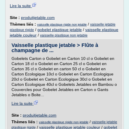
Lire la suite
Site :
produitjetable.com
Thèmes liés :
/
vaisselle jetable
vaisselle plastique rigide non jetable
/
gobelet plastique jetable
/
vaisselle plastique
plastique rigide
jetable couleur
/
vaisselle plastique non jetable
Vaisselle plastique jetable > Flûte à
champagne de ...
Gobelets Carton o Gobelet en Carton 10 cl o Gobelet en
Carton 18 cl o Gobelet en Carton 25 cl o Gobelet en
Carton 35 cl o Gobelet en carton 50 cl o Gobelet en
Carton Ecologique 10cl o Gobelet en Carton Ecologique
20cl o Gobelet en Carton Ecologique 30cl o Gobelet en
Carton Ecologique 40cl o Gobelets Jetables en Bambou o
Couvercles pour Gobelet Jetables en Carton o Gants
Jetables o Boite...
Lire la suite
Site :
produitjetable.com
Thèmes liés :
/
vaisselle jetable
vaisselle plastique rigide non jetable
/
vaisselle plastique jetable couleur
/
gobelet
plastique rigide