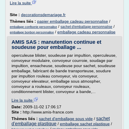
Lire la suite
Site :
decorationsdemariage.fr
Thèmes liés :
papier emballage cadeau personnalise
/
/
/
sachet d'emballage personnalise
emballage confiserie personnalise
/
emballage cadeau personnalise
emballage bonbon personnalise
AMIS SAS : manutention continue et
soudeuse pour emballage ...
operculeuse blister, soudeuse par impultion, operculeuse,
convoyeur modulaire, convoyeur courroie, soudage par
impultion, ensacheuse, soudeuse pour sachet, soudeuse
emballage, fabricant de bande transporteuse, soudure
par impultion rouleau convoyeur, vis convoyeur,
convoyeur elevateur, emballage sous atmospher,
convoyeur a rouleaux, convoyeur rouleaux,
conditionnement blister, convoyeur a bande,...
Lire la suite
Date:
2009-11-02 17:06:17
Site :
http://www.amis-france.com
sachet
Thèmes liés :
sachet d'emballage sous vide
/
d'emballage plastique
/
emballage sachet plastique
/