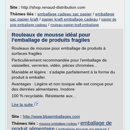
Site :
http://shop.renaud-distribution.com
Thèmes liés :
emballage cadeau sac papier
/
emballage
sac papier kraft
/
papier kraft emballage cadeau
/
papier de
/
soie emballage cadeau
rouleau papier kraft emballage
Rouleaux de mousse idéal pour
l’emballage de produits fragiles
Rouleaux de mousse pour emballage de produits à
surfaces fragiles
Particulièrement recommandée pour l'emballage de
vaisselles, verreries, vidéo, pièces chromées...
Maniable et légère : s'adapte parfaitement à la forme du
produit à emballer.
Avantages : Légère et non toxique elle est conçue pour
des denrées alimentaires. Inodore.
100 % recyclable. Résistante aux...
Lire la suite
Site :
http://www.bbaemballages.com
emballage de
Thèmes liés :
/
mousse emballage rouleau
produit alimentaire
/
/
emballage mousse sur mesure