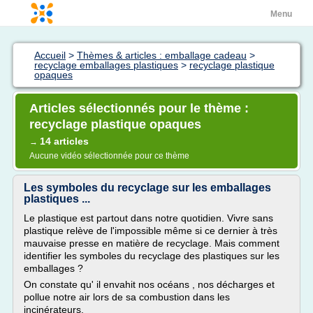
Menu
Accueil
>
Thèmes & articles : emballage cadeau
>
recyclage emballages plastiques
>
recyclage plastique
opaques
Articles sélectionnés pour le thème :
recyclage plastique opaques
14 articles
→
Aucune vidéo sélectionnée pour ce thème
Les symboles du recyclage sur les emballages
plastiques ...
Le plastique est partout dans notre quotidien. Vivre sans
plastique relève de l'impossible même si ce dernier à très
mauvaise presse en matière de recyclage. Mais comment
identifier les symboles du recyclage des plastiques sur les
emballages ?
On constate qu' il envahit nos océans , nos décharges et
pollue notre air lors de sa combustion dans les
incinérateurs.