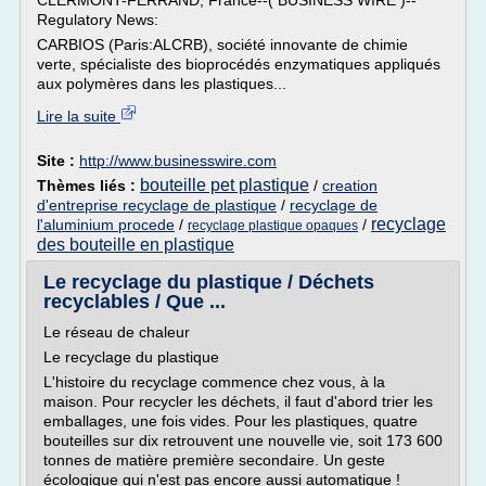
CLERMONT-FERRAND, France--( BUSINESS WIRE )--
Regulatory News:
CARBIOS (Paris:ALCRB), société innovante de chimie
verte, spécialiste des bioprocédés enzymatiques appliqués
aux polymères dans les plastiques...
Lire la suite
Site :
http://www.businesswire.com
bouteille pet plastique
Thèmes liés :
/
creation
d'entreprise recyclage de plastique
/
recyclage de
recyclage
l'aluminium procede
/
/
recyclage plastique opaques
des bouteille en plastique
Le recyclage du plastique / Déchets
recyclables / Que ...
Le réseau de chaleur
Le recyclage du plastique
L'histoire du recyclage commence chez vous, à la
maison. Pour recycler les déchets, il faut d'abord trier les
emballages, une fois vides. Pour les plastiques, quatre
bouteilles sur dix retrouvent une nouvelle vie, soit 173 600
tonnes de matière première secondaire. Un geste
écologique qui n'est pas encore aussi automatique !