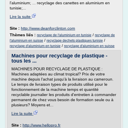
l'aluminium; ... recyclage des canettes en aluminium en
tunisie;...
Lire la suite
Site :
http://www.deanforclinton.com
Thèmes liés :
/
recyclage de l'aluminium en tunisie
recyclage de
/
/
l'aluminium en suisse
recyclage dechets plastiques tunisie
/
recyclage d'aluminium en tunisie
recyclage d'aluminium en suisse
Machines pour recyclage de plastique -
tous les ...
MACHINES POUR RECYCLAGE DE PLASTIQUE :
Machines adaptées au climat tropical? Prix de votre
machine depuis l'achat jusqu'à la livraison au cameroun.
Le temps de livraison types de produits utilisé pour le
fonctionnement de la machine temps et quantité
recyclable journalier les produits d'entretien à commander
permanent de chez vous besoin de formation seule ou à
plusieurs? Moyens et...
Lire la suite
Site :
http://www.hellopro.fr