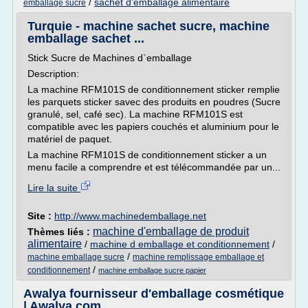
/
sachet d'emballage alimentaire
emballage sucre
Turquie - machine sachet sucre, machine
emballage sachet ...
Stick Sucre de Machines d`emballage
Description:
La machine RFM101S de conditionnement sticker remplie
les parquets sticker savec des produits en poudres (Sucre
granulé, sel, café sec). La machine RFM101S est
compatible avec les papiers couchés et aluminium pour le
matériel de paquet.
La machine RFM101S de conditionnement sticker a un
menu facile a comprendre et est télécommandée par un...
Lire la suite
Site :
http://www.machinedemballage.net
machine d'emballage de produit
Thèmes liés :
alimentaire
/
machine d emballage et conditionnement
/
/
machine emballage sucre
machine remplissage emballage et
/
conditionnement
machine emballage sucre papier
Awalya fournisseur d'emballage cosmétique
| Awalya.com