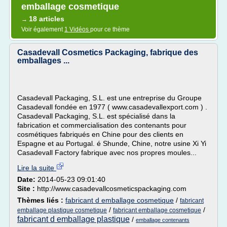
emballage cosmetique
18 articles
→
Voir également
1 Vidéos
pour ce thème
Casadevall Cosmetics Packaging, fabrique des
emballages ...
Casadevall Packaging, S.L. est une entreprise du Groupe
Casadevall fondée en 1977 ( www.casadevallexport.com ) .
Casadevall Packaging, S.L. est spécialisé dans la
fabrication et commercialisation des contenants pour
cosmétiques fabriqués en Chine pour des clients en
Espagne et au Portugal. é Shunde, Chine, notre usine Xi Yi
Casadevall Factory fabrique avec nos propres moules...
Lire la suite
Date:
2014-05-23 09:01:40
Site :
http://www.casadevallcosmeticspackaging.com
Thèmes liés :
fabricant d emballage cosmetique
/
fabricant
/
/
emballage plastique cosmetique
fabricant emballage cosmetique
fabricant d emballage plastique
/
emballage contenants