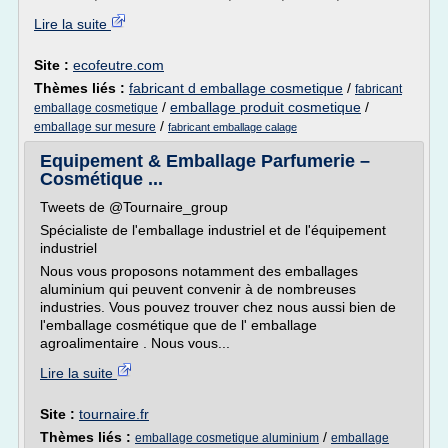
Lire la suite
Site :
ecofeutre.com
Thèmes liés :
fabricant d emballage cosmetique
/
fabricant
/
emballage produit cosmetique
/
emballage cosmetique
/
emballage sur mesure
fabricant emballage calage
Equipement & Emballage Parfumerie –
Cosmétique ...
Tweets de @Tournaire_group
Spécialiste de l'emballage industriel et de l'équipement
industriel
Nous vous proposons notamment des emballages
aluminium qui peuvent convenir à de nombreuses
industries. Vous pouvez trouver chez nous aussi bien de
l'emballage cosmétique que de l' emballage
agroalimentaire . Nous vous...
Lire la suite
Site :
tournaire.fr
Thèmes liés :
/
emballage cosmetique aluminium
emballage