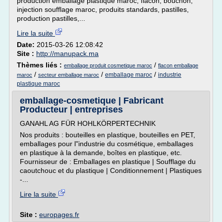
production emballage plastique maroc, flacon, bouchon,
injection soufflage maroc, produits standards, pastilles,
production pastilles,...
Lire la suite
Date:
2015-03-26 12:08:42
Site :
http://manupack.ma
Thèmes liés :
/
emballage produit cosmetique maroc
flacon emballage
/
/
/
emballage maroc
industrie
maroc
secteur emballage maroc
plastique maroc
emballage-cosmetique | Fabricant
Producteur | entreprises
GANAHL AG FÜR HOHLKÖRPERTECHNIK
Nos produits : bouteilles en plastique, bouteilles en PET,
emballages pour l"industrie du cosmétique, emballages
en plastique à la demande, boîtes en plastique, etc.
Fournisseur de : Emballages en plastique | Soufflage du
caoutchouc et du plastique | Conditionnement | Plastiques
-...
Lire la suite
Site :
europages.fr