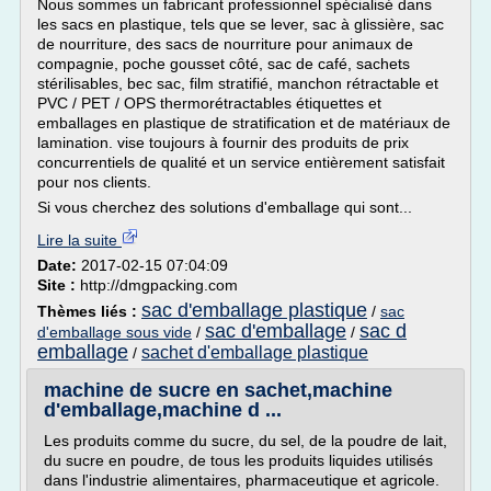
Nous sommes un fabricant professionnel spécialisé dans
les sacs en plastique, tels que se lever, sac à glissière, sac
de nourriture, des sacs de nourriture pour animaux de
compagnie, poche gousset côté, sac de café, sachets
stérilisables, bec sac, film stratifié, manchon rétractable et
PVC / PET / OPS thermorétractables étiquettes et
emballages en plastique de stratification et de matériaux de
lamination. vise toujours à fournir des produits de prix
concurrentiels de qualité et un service entièrement satisfait
pour nos clients.
Si vous cherchez des solutions d'emballage qui sont...
Lire la suite
Date:
2017-02-15 07:04:09
Site :
http://dmgpacking.com
sac d'emballage plastique
Thèmes liés :
/
sac
sac d'emballage
sac d
d'emballage sous vide
/
/
emballage
sachet d'emballage plastique
/
machine de sucre en sachet,machine
d'emballage,machine d ...
Les produits comme du sucre, du sel, de la poudre de lait,
du sucre en poudre, de tous les produits liquides utilisés
dans l'industrie alimentaires, pharmaceutique et agricole.