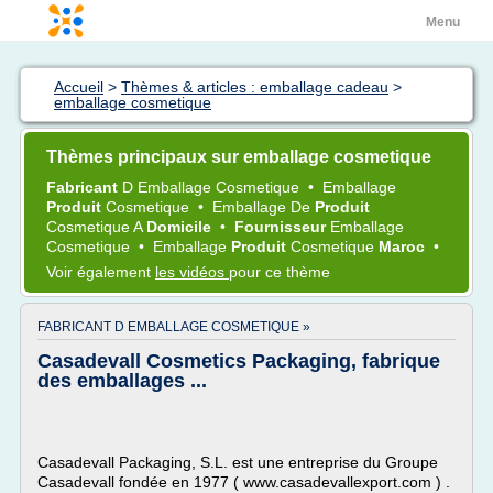
Menu
Accueil
>
Thèmes & articles : emballage cadeau
>
emballage cosmetique
Thèmes principaux sur emballage cosmetique
Fabricant
D
Emballage Cosmetique
•
Emballage
Produit
Cosmetique
•
Emballage
De
Produit
Cosmetique
A
Domicile
•
Fournisseur
Emballage
Cosmetique
•
Emballage
Produit
Cosmetique
Maroc
•
Voir également
les vidéos
pour ce thème
FABRICANT D EMBALLAGE COSMETIQUE »
Casadevall Cosmetics Packaging, fabrique
des emballages ...
Casadevall Packaging, S.L. est une entreprise du Groupe
Casadevall fondée en 1977 ( www.casadevallexport.com ) .